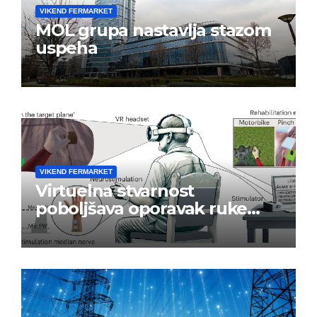
VIKEND FERMARKET
MOL grupa nastavlja stazom
uspeha
VIKEND FERMARKET
Virtuelna stvarnost
poboljšava oporavak ruke
nakon moždanog udara