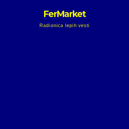
Skip
FerMarket
to
content
Radionica lepih vesti