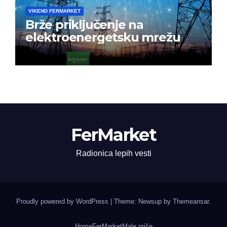
VIKEND FERMARKET
Brže priključenje na
elektroenergetsku mrežu
FerMarket
Radionica lepih vesti
Proudly powered by WordPress
|
Theme: Newsup by
Themeansar
.
Home
FerMarket
Male priče