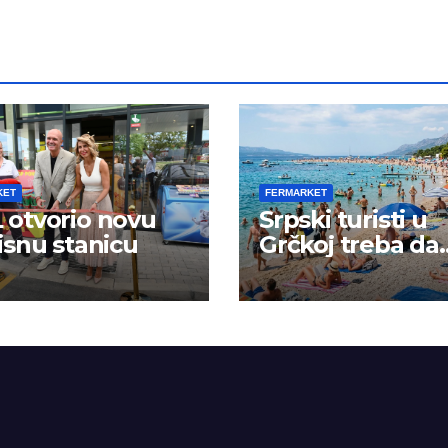
KET
FERMARKET
otvorio novu
Srpski turisti u
isnu stanicu
Grčkoj treba da
budu na oprezu