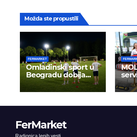
Možda ste propustili
FERMARKET
FERMAR
Omladinski sport u
MOL 
Beogradu dobija
serv
novu energiju:
FerMarket
Radionica lepih vesti