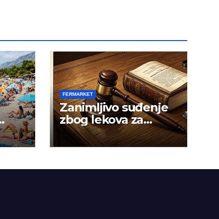
FERMARKET
Zanimljivo suđenje
zbog lekova za
gojaznost