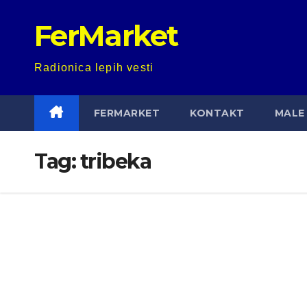
Skip
FerMarket
to
content
Radionica lepih vesti
FERMARKET
KONTAKT
MALE 
Tag:
tribeka