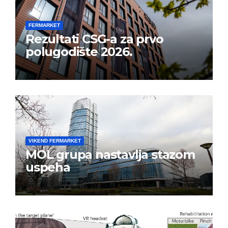
FERMARKET
Rezultati CSG-a za prvo
polugodište 2026.
VIKEND FERMARKET
MOL grupa nastavlja stazom
uspeha