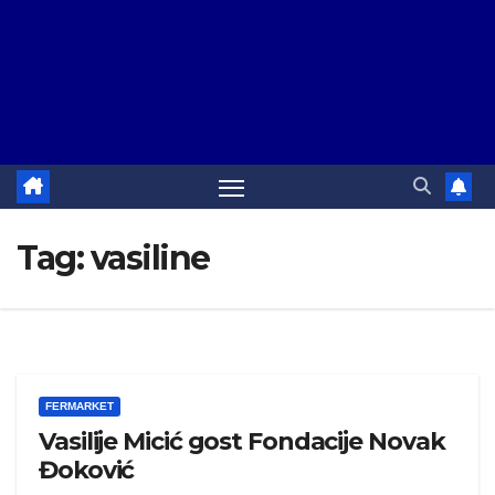
Tag:
vasiline
FERMARKET
Vasilije Micić gost Fondacije Novak
Đoković