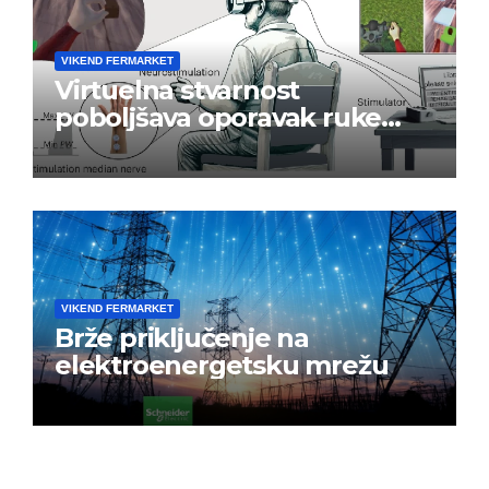
VIKEND FERMARKET
Virtuelna stvarnost
poboljšava oporavak ruke
nakon moždanog udara
VIKEND FERMARKET
Brže priključenje na
elektroenergetsku mrežu