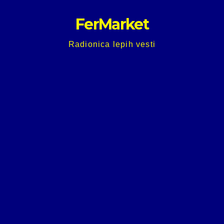
Skip
FerMarket
to
content
Radionica lepih vesti