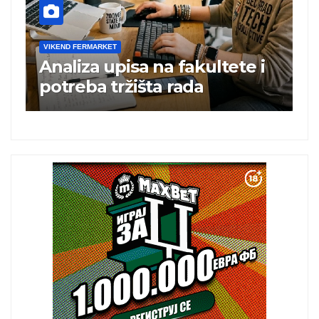
VIKEND FERMARKET
V
Analiza upisa na fakultete i
C
e
potreba tržišta rada
b
a
i