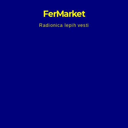
Skip
FerMarket
to
content
Radionica lepih vesti