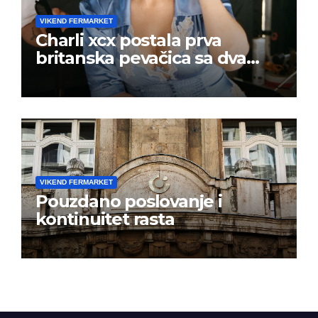
VIKEND FERMARKET
Charli xcx postala prva
britanska pevačica sa dva
albuma na prvom mestu u
istoj kalendarskoj godini
VIKEND FERMARKET
Pouzdano poslovanje i
kontinuitet rasta