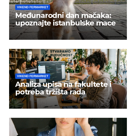
VIKEND FERMARKET
Međunarodni dan mačaka:
upoznajte istanbulske mace
VIKEND FERMARKET
Analiza upisa na fakultete i
potreba tržišta rada