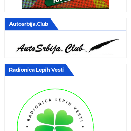
Autosrbija.club
Radionica Lepih Vesti