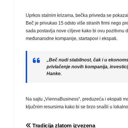
Uprkos stalnim krizama, bečka privreda se pokaza
Beč je privukao 15 odsto više stranih firmi nego
sada postavlja nove ciljeve kako bi ovu pozitivnu 
međunarodne kompanije, startapovi i ekspati.
„Beč nudi stabilnost, čak i u ekonoms
privlačenje novih kompanija, investici
Hanke.
Na sajtu „ViennaBusiness“, preduzeća i ekspati mog
ključnim resursima kako bi se brzo snašli u lokal
Post
Tradicija zlatom izvezena