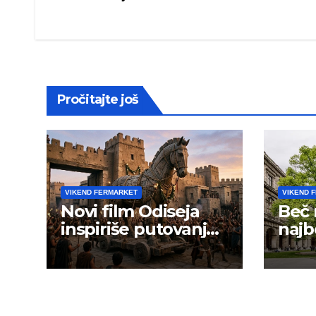
navigation
Pročitajte još
VIKEND FERMARKET
VIKEND 
Novi film Odiseja
Beč
inspiriše putovanje
najb
širom sveta — ali i
stud
prevarante