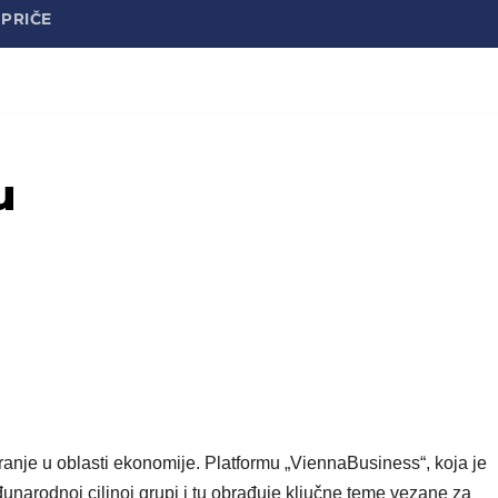
PRIČE
u
nje u oblasti ekonomije. Platformu „ViennaBusiness“, koja je
narodnoj ciljnoj grupi i tu obrađuje ključne teme vezane za