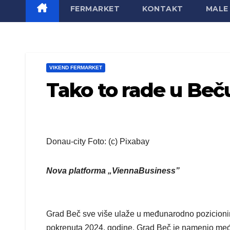
FERMARKET
KONTAKT
MALE 
VIKEND FERMARKET
Tako to rade u Beč
Donau-city Foto: (c) Pixabay
Nova platforma „ViennaBusiness”
Grad Beč sve više ulaže u međunarodno pozicionira
pokrenuta 2024. godine, Grad Beč je namenio među