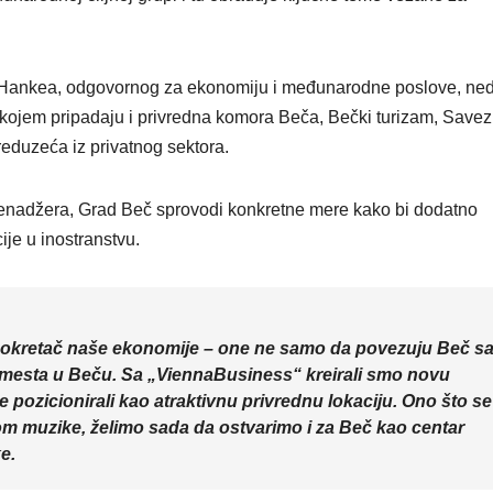
VIKEND FERMARKE
Novi f
Odisej
a Hankea, odgovornog za ekonomiju i međunarodne poslove, ne
inspiri
 kojem pripadaju i privredna komora Beča, Bečki turizam, Savez
preduzeća iz privatnog sektora.
putova
širom 
enadžera, Grad Beč sprovodi konkretne mere kako bi dodatno
je u inostranstvu.
ali i p
 pokretač naše ekonomije – one ne samo da povezuju Beč s
 mesta u Beču. Sa „ViennaBusiness“ kreirali smo novu
 pozicionirali kao atraktivnu privrednu lokaciju. Ono što se
m muzike, želimo sada da ostvarimo i za Beč kao centar
e.