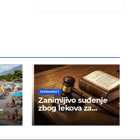
FERMARKET
Zanimljivo suđenje
zbog lekova za
gojaznost