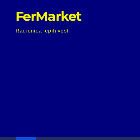
Skip
FerMarket
to
content
Radionica lepih vesti