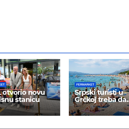
KET
FERMARKET
otvorio novu
Srpski turisti u
isnu stanicu
Grčkoj treba da
budu na oprezu