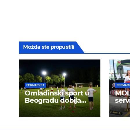
Možda ste propustili
FERMARKET
FERMAR
Omladinski sport u
MOL 
Beogradu dobija
serv
novu energiju: