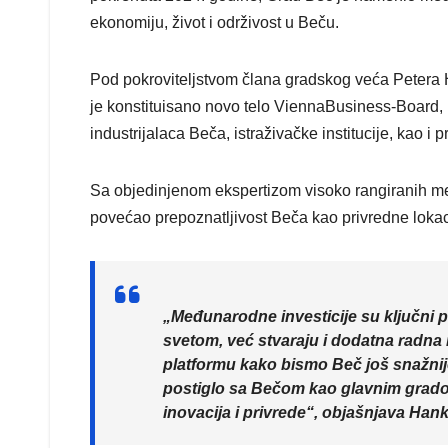
ekonomiju, život i održivost u Beču.
Pod pokroviteljstvom člana gradskog veća Peter
je konstituisano novo telo ViennaBusiness-Board,
industrijalaca Beča, istraživačke institucije, kao i 
Sa objedinjenom ekspertizom visoko rangiranih m
povećao prepoznatljivost Beča kao privredne lokaci
„Međunarodne investicije su ključni
svetom, već stvaraju i dodatna radna
platformu kako bismo Beč još snažnije
postiglo sa Bečom kao glavnim grado
inovacija i privrede“, objašnjava Hank