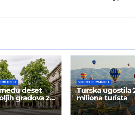
FERMARKET
VIKEND FERMARKET
 među deset
Turska ugostila 
oljih gradova za
miliona turista
iranje