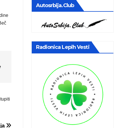
Autosrbija.club
dine
Beč
Radionica Lepih Vesti
e
upiti
nja