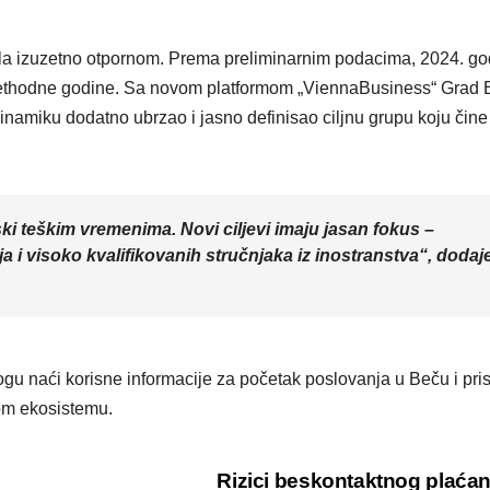
la izuzetno otpornom. Prema preliminarnim podacima, 2024. go
 prethodne godine. Sa novom platformom „ViennaBusiness“ Grad 
dinamiku dodatno ubrzao i jasno definisao ciljnu grupu koju čine
ki teškim vremenima. Novi ciljevi imaju jasan fokus –
ja i visoko kvalifikovanih stručnjaka iz inostranstva“, dodaj
u naći korisne informacije za početak poslovanja u Beču i prist
nom ekosistemu.
Rizici beskontaktnog plaća