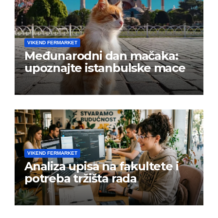
VIKEND FERMARKET
Međunarodni dan mačaka:
upoznajte istanbulske mace
VIKEND FERMARKET
Analiza upisa na fakultete i
potreba tržišta rada