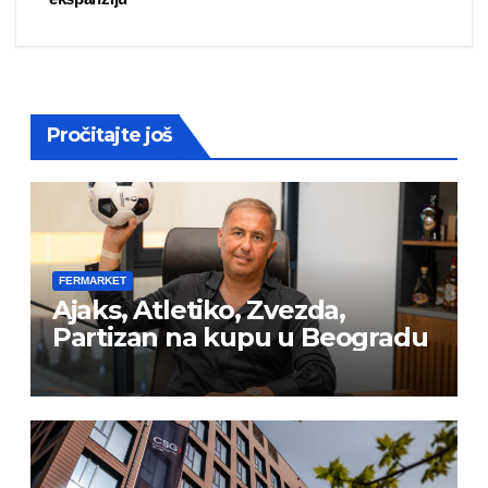
Pročitajte još
FERMARKET
Ajaks, Atletiko, Zvezda,
Partizan na kupu u Beogradu