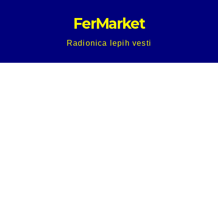
Skip
FerMarket
to
content
Radionica lepih vesti