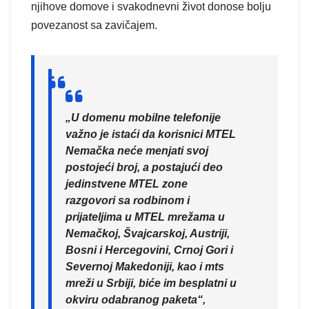
njihove domove i svakodnevni život donose bolju
povezanost sa zavičajem.
„U domenu mobilne telefonije
važno je istaći da korisnici MTEL
Nemačka neće menjati svoj
postojeći broj, a postajući deo
jedinstvene MTEL zone
razgovori sa rodbinom i
prijateljima u MTEL mrežama u
Nemačkoj, Švajcarskoj, Austriji,
Bosni i Hercegovini, Crnoj Gori i
Severnoj Makedoniji, kao i mts
mreži u Srbiji, biće im besplatni u
okviru odabranog paketa“,