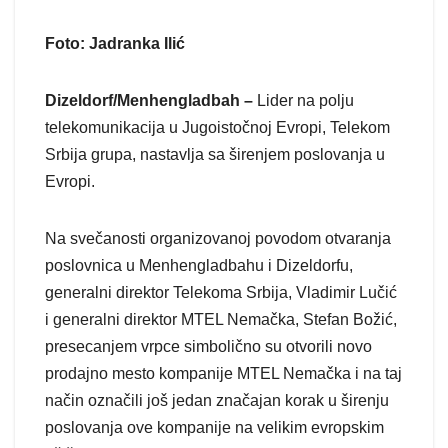
Foto: Jadranka Ilić
Dizeldorf/Menhengladbah –
Lider na polju
telekomunikacija u Jugoistočnoj Evropi, Telekom
Srbija grupa, nastavlja sa širenjem poslovanja u
Evropi.
Na svečanosti organizovanoj povodom otvaranja
poslovnica u Menhengladbahu i Dizeldorfu,
generalni direktor Telekoma Srbija, Vladimir Lučić
i generalni direktor MTEL Nemačka, Stefan Božić,
presecanjem vrpce simbolično su otvorili novo
prodajno mesto kompanije MTEL Nemačka i na taj
način označili još jedan značajan korak u širenju
poslovanja ove kompanije na velikim evropskim