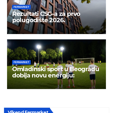
FERMARKET
Rezultati CSG-a za prvo
polugodište 2026.
FERMARKET
Omladinski sport u Beogradu
dobija novu energiju:
Vikend Fermarket