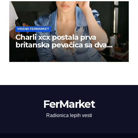
VIKEND FERMARKET
Charli xcx postala prva
britanska pevačica sa dva
albuma na prvom mestu u
istoj kalendarskoj godini
FerMarket
Radionica lepih vesti