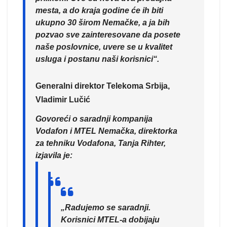
mesta, a do kraja godine će ih biti
ukupno 30 širom Nemačke, a ja bih
pozvao sve zainteresovane da posete
naše poslovnice, uvere se u kvalitet
usluga i postanu naši korisnici“.
Generalni direktor Telekoma Srbija,
Vladimir Lučić
Govoreći o saradnji kompanija
Vodafon i MTEL Nemačka, direktorka
za tehniku Vodafona, Tanja Rihter,
izjavila je:
„Radujemo se saradnji.
Korisnici MTEL-a dobijaju