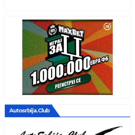
istoj kalendarskoj godini
Autosrbija.club