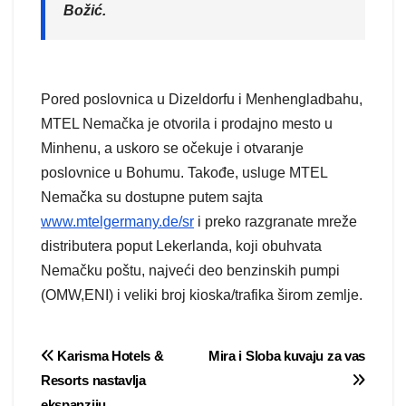
Božić.
Pored poslovnica u Dizeldorfu i Menhengladbahu,
MTEL Nemačka je otvorila i prodajno mesto u
Minhenu, a uskoro se očekuje i otvaranje
poslovnice u Bohumu. Takođe, usluge MTEL
Nemačka su dostupne putem sajta
www.mtelgermany.de/sr
i preko razgranate mreže
distributera poput Lekerlanda, koji obuhvata
Nemačku poštu, najveći deo benzinskih pumpi
(OMW,ENI) i veliki broj kioska/trafika širom zemlje.
Post
Karisma Hotels &
Mira i Sloba kuvaju za vas
Resorts nastavlja
navigation
ekspanziju