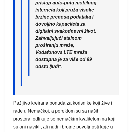
pristup auto-putu mobilnog
interneta koji pruža visoke
brzine prenosa podataka i
dovoljno kapaciteta za
digitalni svakodnevni život.
Zahvaljujući stalnom
proširenju mreže,
Vodafonova LTE mreža
dostupna je za više od 99
odsto ljudi“.
Pažljivo kreirana ponuda za korisnike koji žive i
rade u Nemačkoj, a poreklom su sa naših
prostora, odlikuje se nemačkim kvalitetom na koji
su oni navikli, ali nudi i brojne povoljnosti koje u