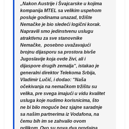
„Nakon Austrije i Švajcarske u kojima
kompanija MTEL sa velikim uspehom
posluje godinama unazad, tržište
Nemačke je bio sledeći logični korak.
Napravili smo jedinstvenu uslugu
atraktivnu za sve stanovnike
Nemačke, posebno uvažavajući
brojnu dijasporu sa prostora bivše
Jugoslavije koja ovde živi, ali i
dijaspore drugih zemalja“, istakao je
generalni direktor Telekoma Srbija,
Vladimir Lučić, i dodao
: “Naša
očekivanja na nemačkom tržištu su
velika, pre svega imajući u vidu kvalitet
usluga koje nudimo korisnicima, što
ne bi bilo moguće bez sjajne saradnje
sa našim partnerima iz Vodafona, na
čemu bih im se zahvalio ovom
prilikom. Ovo su nova dva prodajna