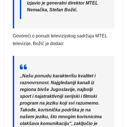
izjavio je
generalni direktor MTEL
Nemačka, Stefan Božić
.
Govoreći o ponudi televizijskog sadržaja MTEL
televizije, Božić je dodao:
„Našu ponudu karakterišu kvalitet i
raznovrsnost. Najgledaniji kanali iz
regiona bivše Jugoslavije, najbolji
sport i najatraktivniji serijski i filmski
program na jeziku koji svi razumemo.
Takođe, korisnička podrška je na
našem jeziku, što mnogim korisnicima
olakšava komunikaciju“, zaključio je