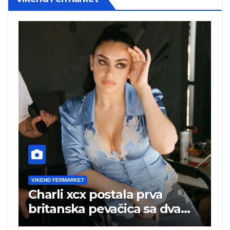
VIKEND FERMARKET
V
Charli xcx postala prva
P
britanska pevačica sa dva
k
albuma na prvom mestu u