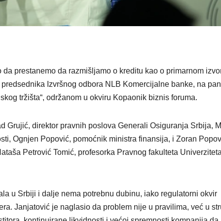
o da prestanemo da razmišljamo o kreditu kao o primarnom izvo
nik predsednika Izvršnog odbora NLB Komercijalne banke, na pa
sijskog tržišta“, održanom u okviru Kopaonik biznis foruma.
d Grujić, direktor pravnih poslova Generali Osiguranja Srbija, 
sti, Ognjen Popović, pomoćnik ministra finansija, i Zoran Popov
Nataša Petrović Tomić, profesorka Pravnog fakulteta Univerzitet
tala u Srbiji i dalje nema potrebnu dubinu, iako regulatorni okvir
a. Janjatović je naglasio da problem nije u pravilima, već u str
stitora, kontinuirane likvidnosti i većoj spremnosti kompanija da