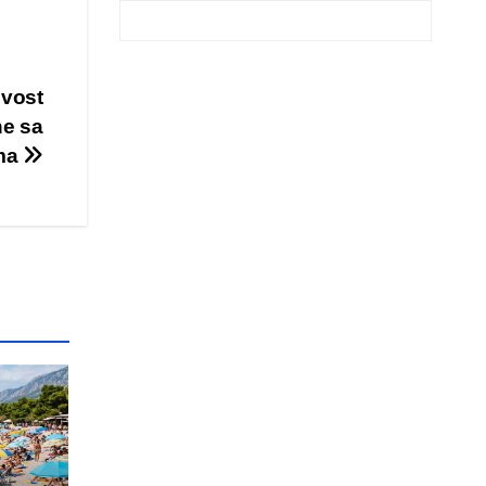
ivost
he sa
uma