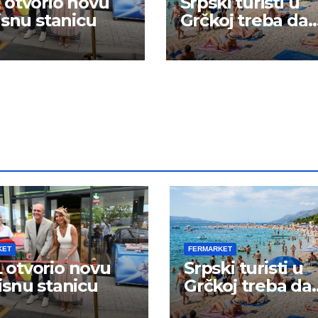
otvorio novu
Srpski turisti u
isnu stanicu
Grčkoj treba da
budu na oprezu
KET
FERMARKET
otvorio novu
Srpski turisti u
isnu stanicu
Grčkoj treba da
budu na oprezu