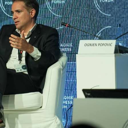
VIKEND FERMARKET
Novi film
Odiseja
inspiriše
putovanje
širom sveta —
ali i prevarante