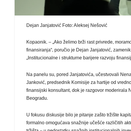
Dejan Janjatović Foto: Aleksej Nešović
Kopaonik. – „Ako želimo brži rast privrede, moram
finansiranja“, poručio je Dejan Janjatović, zame
„Institucionalne i strukturne barijere razvoju finan
Na panelu su, pored Janjatovića, učestvovali Nena
Janković, predsednik Komisije za hartije od vredno
finansijski konsultant, dok je razgovor moderirala 
Beogradu.
U fokusu diskusije bilo je pitanje zašto tržište kapi
formalno omogućava snažnije učešće različitih akter
tržišta – u nedostatku snažnih institucionalnih inve