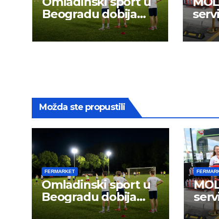
Omladinski sport u
MOL 
Beogradu dobija
serv
novu energiju:
Možda ste propustili
FERMARKET
FERMAR
Omladinski sport u
MOL 
Beogradu dobija
serv
novu energiju: