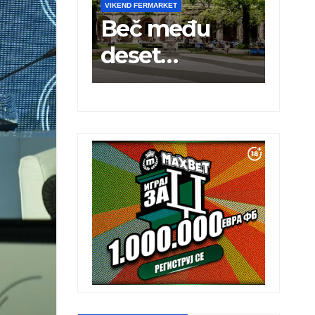
VIKEND FERMARKET
VIKEND FERMARKET
Beč među
Turska
deset
ugostila 25
najboljih
miliona turis
gradova za
studiranje