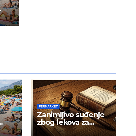
FERMARKET
Zanimljivo suđenje
zbog lekova za
gojaznost