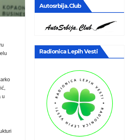
Autosrbija.club
ru
Radionica Lepih Vesti
nelu
Marko
ić,
a u
ukturi