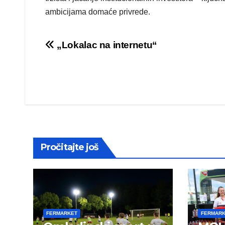
ambicijama domaće privrede.
Post
„Lokalac na internetu“
navigation
Pročitajte još
FERMARKET
FERMAR