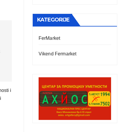
KATEGORIJE
FerMarket
a
Vikend Fermarket
B
osti i
i