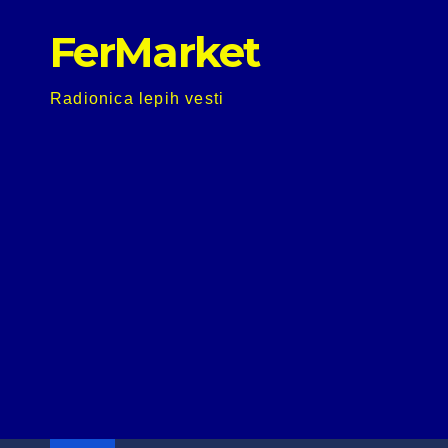
Skip
FerMarket
to
content
Radionica lepih vesti