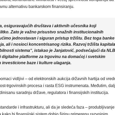
avnu alternativu bankarskom finansiranju.
, osiguravajućih društava i aktivnih učesnika koji
plitko. Zato je važno prisustvo snažnih institucionalnih
gućimo jednostavan i siguran pristup tržištu. Bez toga banke
, ali i nosioci koncentrisanog rizika. Razvoj tržišta kapital
abilnosti sistema“, istakao je Janjatović, podsećajući da NL
 digitalne platforme za trgovinu na domaćoj i svetskim
 investicione baze i kulture ulaganja.
omaci vidljivi – od elektronskih aukcija državnih hartija od vredn
st-trgovinskih procesa i rasta ESG instrumenata. Međutim, dalj
inisanu saradnju države, regulatora i finansijskih institucija.
andarde i infrastrukturu, ali da je sledeća faza – produbljivanje
čna kako bi finansijski sistem dobio širinu primerenu razvojnim