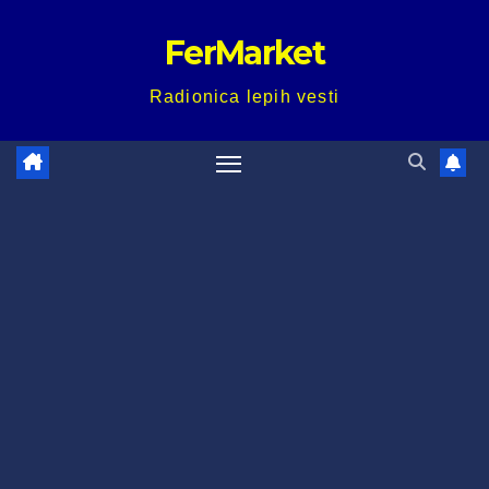
Skip
FerMarket
to
content
Radionica lepih vesti