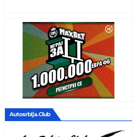
Autosrbija.club