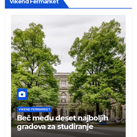
Vikend Fermarket
VIKEND FERMARKET
ih
Turska ugostila 25 miliona
turista