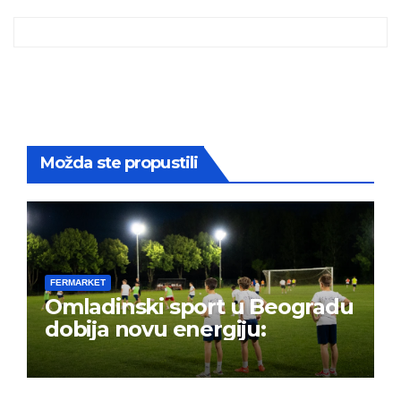
Možda ste propustili
FERMARKET
Omladinski sport u Beogradu
dobija novu energiju: