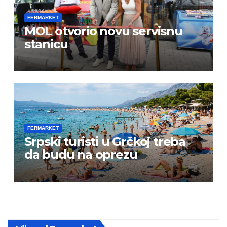
FERMARKET
MOL otvorio novu servisnu
stanicu
FERMARKET
Srpski turisti u Grčkoj treba
da budu na oprezu