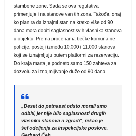
stambene zone. Sada se ova regulativa
primenjuje i na stanove van tih zona. Takođe, onaj
ko planira da iznajmi stan na kratko više od 90
dana mora dobiti saglasnost svih vlasnika stanova
u objektu. Prema procenama bečke komunalne
policije, postoji između 10.000 i 11.000 stanova
koji se iznajmljuju putem platformi za rezervaciju.
Do kraja marta je podneto samo 150 zahteva za
dozvolu za iznajmljivanje duže od 90 dana.
„Deset do petnaest odsto morali smo
odbiti, jer nije bilo saglasnosti drugih
vlasnika stanova u zgradi“, rekao je
šef odeljenja za inspekcijske poslove,
Gerhard Čeh.