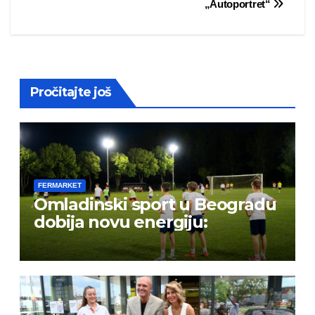
„Autoportret“
navigation
Pročitajte još
FERMARKET
Omladinski sport u Beogradu
dobija novu energiju: