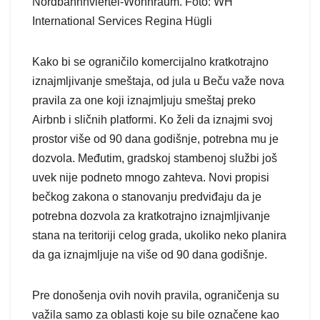
Nordbahnhviertel-Wohnraum. Foto: WH
International Services Regina Hügli
Kako bi se ograničilo komercijalno kratkotrajno
iznajmljivanje smeštaja, od jula u Beču važe nova
pravila za one koji iznajmljuju smeštaj preko
Airbnb i sličnih platformi. Ko želi da iznajmi svoj
prostor više od 90 dana godišnje, potrebna mu je
dozvola. Međutim, gradskoj stambenoj službi još
uvek nije podneto mnogo zahteva. Novi propisi
bečkog zakona o stanovanju predviđaju da je
potrebna dozvola za kratkotrajno iznajmljivanje
stana na teritoriji celog grada, ukoliko neko planira
da ga iznajmljuje na više od 90 dana godišnje.
Pre donošenja ovih novih pravila, ograničenja su
važila samo za oblasti koje su bile označene kao