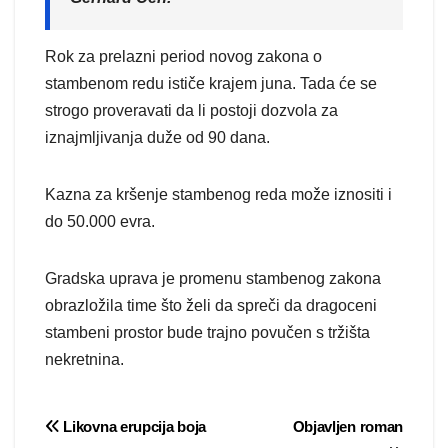
Rok za prelazni period novog zakona o
stambenom redu ističe krajem juna. Tada će se
strogo proveravati da li postoji dozvola za
iznajmljivanja duže od 90 dana.
Kazna za kršenje stambenog reda može iznositi i
do 50.000 evra.
Gradska uprava je promenu stambenog zakona
obrazložila time što želi da spreči da dragoceni
stambeni prostor bude trajno povučen s tržišta
nekretnina.
Post
Likovna erupcija boja
Objavljen roman