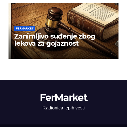
FERMARKET
Zanimljivo suđenje zbog
lekova za gojaznost
FerMarket
Radionica lepih vesti