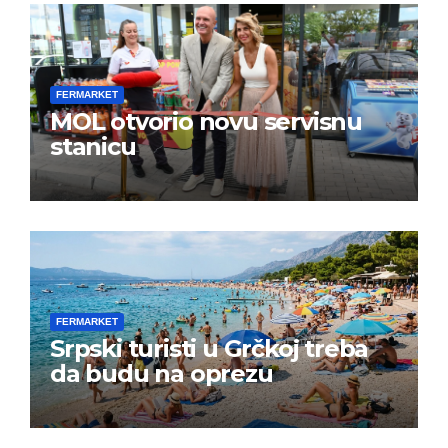
FERMARKET
MOL otvorio novu servisnu
stanicu
FERMARKET
Srpski turisti u Grčkoj treba
da budu na oprezu