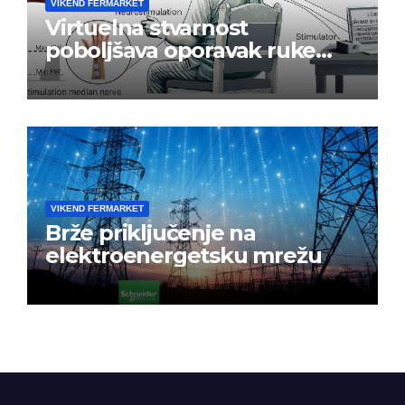
VIKEND FERMARKET
Virtuelna stvarnost
poboljšava oporavak ruke
nakon moždanog udara
VIKEND FERMARKET
Brže priključenje na
elektroenergetsku mrežu