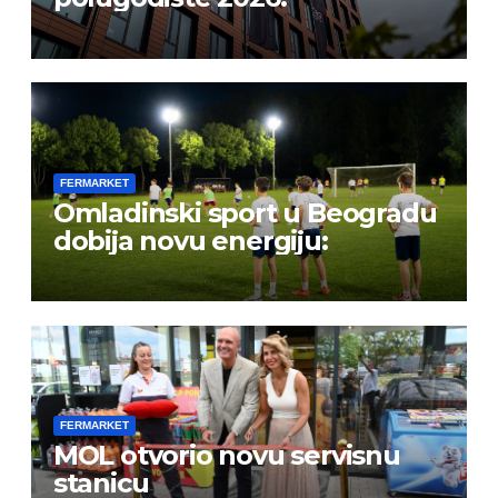
FERMARKET
Omladinski sport u Beogradu
dobija novu energiju:
FERMARKET
MOL otvorio novu servisnu
stanicu