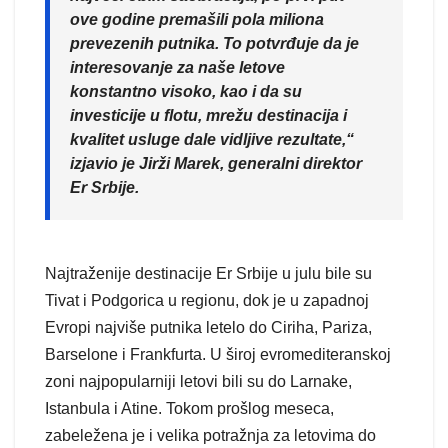
ove godine premašili pola miliona
prevezenih putnika. To potvrđuje da je
interesovanje za naše letove
konstantno visoko, kao i da su
investicije u flotu, mrežu destinacija i
kvalitet usluge dale vidljive rezultate,“
izjavio je Jirži Marek, generalni direktor
Er Srbije.
Najtraženije destinacije Er Srbije u julu bile su
Tivat i Podgorica u regionu, dok je u zapadnoj
Evropi najviše putnika letelo do Ciriha, Pariza,
Barselone i Frankfurta. U široj evromediteranskoj
zoni najpopularniji letovi bili su do Larnake,
Istanbula i Atine. Tokom prošlog meseca,
zabeležena je i velika potražnja za letovima do