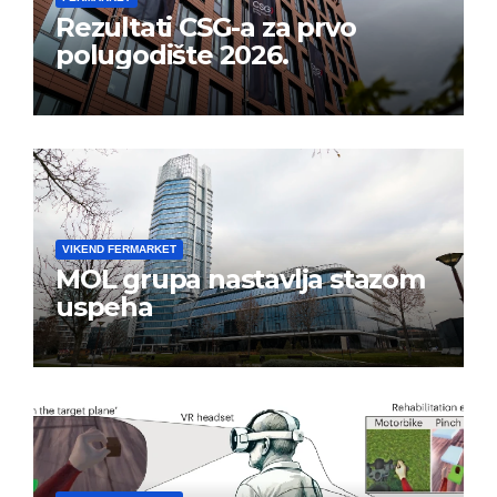
Rezultati CSG-a za prvo
polugodište 2026.
VIKEND FERMARKET
MOL grupa nastavlja stazom
uspeha