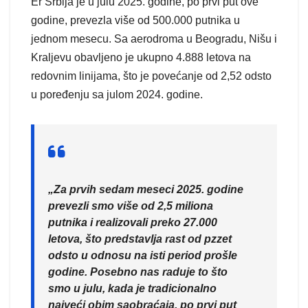
Er Srbija je u julu 2025. godine, po prvi put ove
godine, prevezla više od 500.000 putnika u
jednom mesecu. Sa aerodroma u Beogradu, Nišu i
Kraljevu obavljeno je ukupno 4.888 letova na
redovnim linijama, što je povećanje od 2,52 odsto
u poređenju sa julom 2024. godine.
„Za prvih sedam meseci 2025. godine
prevezli smo više od 2,5 miliona
putnika i realizovali preko 27.000
letova, što predstavlja rast od pzzet
odsto u odnosu na isti period prošle
godine. Posebno nas raduje to što
smo u julu, kada je tradicionalno
najveći obim saobraćaja, po prvi put