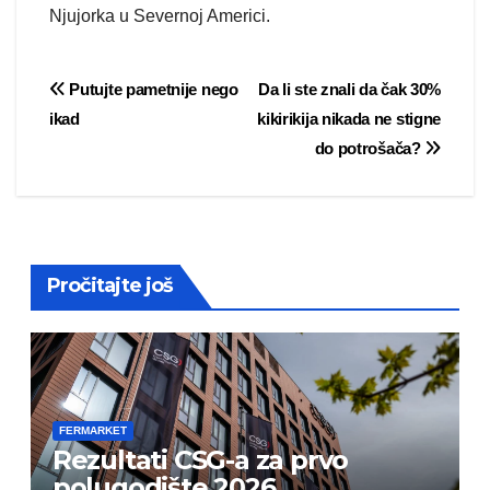
Njujorka u Severnoj Americi.
Post
Putujte pametnije nego
Da li ste znali da čak 30%
ikad
kikirikija nikada ne stigne
navigation
do potrošača?
Pročitajte još
FERMARKET
Rezultati CSG-a za prvo
polugodište 2026.