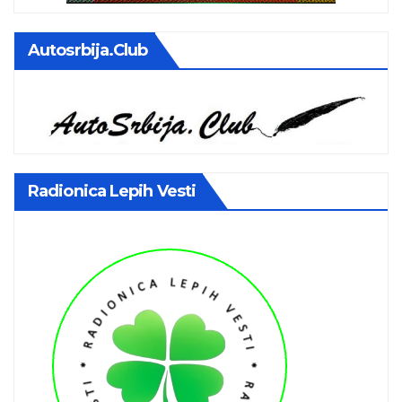
Autosrbija.club
Radionica Lepih Vesti