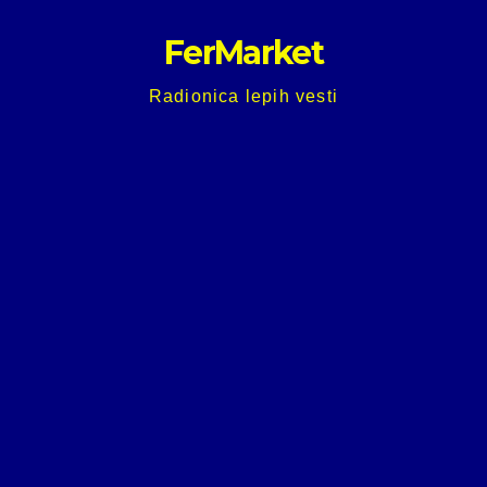
Skip
FerMarket
to
content
Radionica lepih vesti