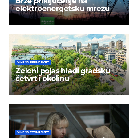
Brže priključenje na
elektroenergetsku mrežu
VIKEND FERMARKET
Zeleni pojas hladi gradsku
četvrt i okolinu
VIKEND FERMARKET