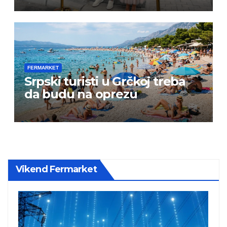
FERMARKET
Srpski turisti u Grčkoj treba
da budu na oprezu
Vikend Fermarket