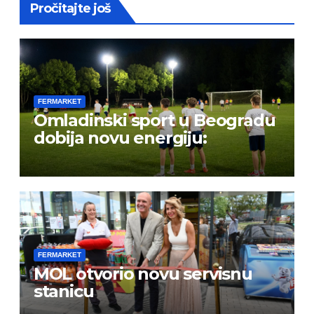
Pročitajte još
FERMARKET
Omladinski sport u Beogradu
dobija novu energiju:
FERMARKET
MOL otvorio novu servisnu
stanicu