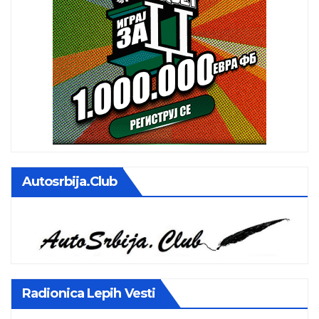
Autosrbija.club
Radionica Lepih Vesti