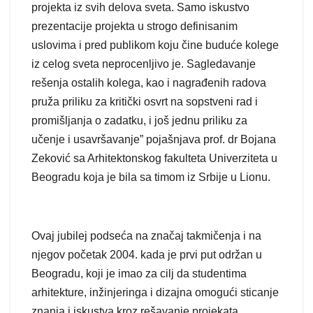
projekta iz svih delova sveta. Samo iskustvo
prezentacije projekta u strogo definisanim
uslovima i pred publikom koju čine buduće kolege
iz celog sveta neprocenljivo je. Sagledavanje
rešenja ostalih kolega, kao i nagrađenih radova
pruža priliku za kritički osvrt na sopstveni rad i
promišljanja o zadatku, i još jednu priliku za
učenje i usavršavanje” pojašnjava prof. dr Bojana
Zeković sa Arhitektonskog fakulteta Univerziteta u
Beogradu koja je bila sa timom iz Srbije u Lionu.
Ovaj jubilej podseća na značaj takmičenja i na
njegov početak 2004. kada je prvi put održan u
Beogradu, koji je imao za cilj da studentima
arhitekture, inžinjeringa i dizajna omogući sticanje
znanja i iskustva kroz rešavanje projekata