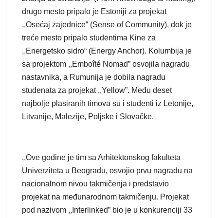
drugo mesto pripalo je Estoniji za projekat
,,Osećaj zajednice“ (Sense of Community), dok je
treće mesto pripalo studentima Kine za
,,Energetsko sidro“ (Energy Anchor). Kolumbija je
sa projektom ,,Emboîté Nomad” osvojila nagradu
nastavnika, a Rumunija je dobila nagradu
studenata za projekat ,,Yellow”. Među deset
najbolje plasiranih timova su i studenti iz Letonije,
Litvanije, Malezije, Poljske i Slovačke.
,,Ove godine je tim sa Arhitektonskog fakulteta
Univerziteta u Beogradu, osvojio prvu nagradu na
nacionalnom nivou takmičenja i predstavio
projekat na međunarodnom takmičenju. Projekat
pod nazivom ,,Interlinked” bio je u konkurenciji 33