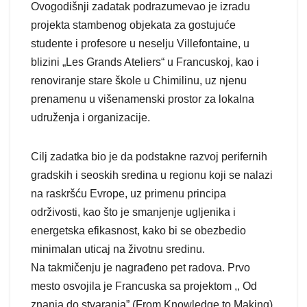
Ovogodišnji zadatak podrazumevao je izradu
projekta stambenog objekata za gostujuće
studente i profesore u neselju Villefontaine, u
blizini „Les Grands Ateliers“ u Francuskoj, kao i
renoviranje stare škole u Chimilinu, uz njenu
prenamenu u višenamenski prostor za lokalna
udruženja i organizacije.
Cilj zadatka bio je da podstakne razvoj perifernih
gradskih i seoskih sredina u regionu koji se nalazi
na raskršću Evrope, uz primenu principa
održivosti, kao što je smanjenje ugljenika i
energetska efikasnost, kako bi se obezbedio
minimalan uticaj na životnu sredinu.
Na takmičenju je nagrađeno pet radova. Prvo
mesto osvojila je Francuska sa projektom ,, Od
znanja do stvaranja” (From Knowledge to Making),