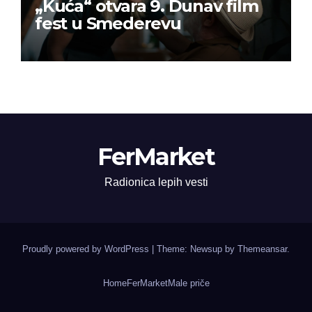
„Kuća“ otvara 9. Dunav film
fest u Smederevu
FerMarket
Radionica lepih vesti
Proudly powered by WordPress
|
Theme: Newsup by
Themeansar
.
Home
FerMarket
Male priče