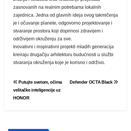
zasnovanih na realnim potrebama lokalnih
zajednica. Jedna od glavnih ideja ovog takmičenja
je i očuvanje planete, odgovorno projektovanje i
stvaranje prostora koji doprinosi zdravijem i
održivijem okruženju za sve.
Inovativni i inspirativni projekti mladih generacija
kreiraju drugačiju arhitekturu budućnosti u službi
stvaranja okruženja koje je korisno i održivo.
Post
Putujte svetom, očima
Defender OCTA Black
veštačke inteligencije uz
navigation
HONOR