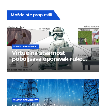
Možda ste propustili
VIKEND FERMARKET
Virtuelna stvarnost
poboljšava oporavak ruke
nakon moždanog udara
VIKEND FERMARKET