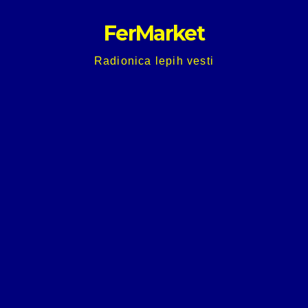
Skip
FerMarket
to
content
Radionica lepih vesti