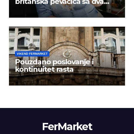
britanska pevačica sa dva
albuma na prvom mestu u
istoj kalendarskoj godini
VIKEND FERMARKET
Pouzdano poslovanje i
kontinuitet rasta
FerMarket