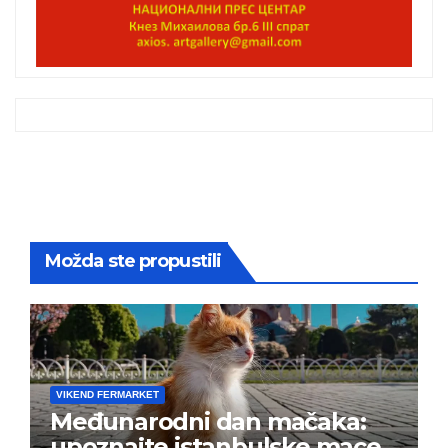
Možda ste propustili
VIKEND FERMARKET
Međunarodni dan mačaka:
upoznajte istanbulske mace