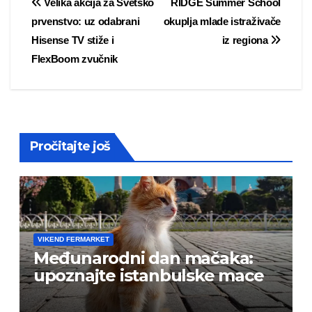
Post
Velika akcija za Svetsko
RIDGE Summer School
prvenstvo: uz odabrani
okuplja mlade istraživače
navigation
Hisense TV stiže i
iz regiona
FlexBoom zvučnik
Pročitajte još
VIKEND FERMARKET
Međunarodni dan mačaka:
upoznajte istanbulske mace