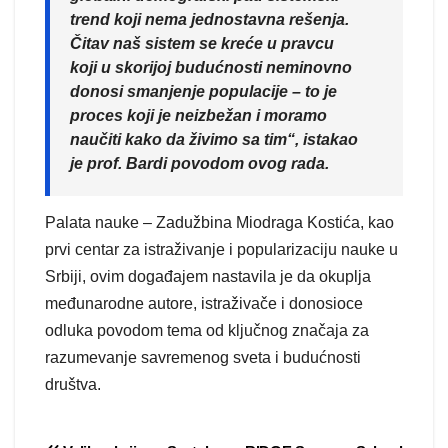
trend koji nema jednostavna rešenja.
Čitav naš sistem se kreće u pravcu
koji u skorijoj budućnosti neminovno
donosi smanjenje populacije – to je
proces koji je neizbežan i moramo
naučiti kako da živimo sa tim“, istakao
je prof. Bardi povodom ovog rada.
Palata nauke – Zadužbina Miodraga Kostića, kao
prvi centar za istraživanje i popularizaciju nauke u
Srbiji, ovim događajem nastavila je da okuplja
međunarodne autore, istraživače i donosioce
odluka povodom tema od ključnog značaja za
razumevanje savremenog sveta i budućnosti
društva.