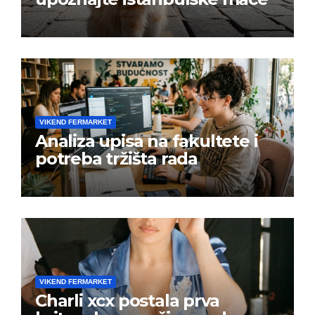
VIKEND FERMARKET
Analiza upisa na fakultete i
potreba tržišta rada
VIKEND FERMARKET
Charli xcx postala prva