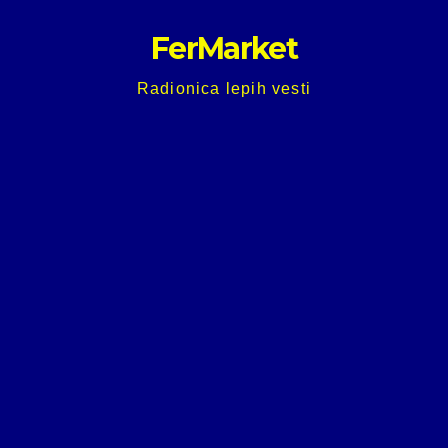
Skip
FerMarket
to
content
Radionica lepih vesti