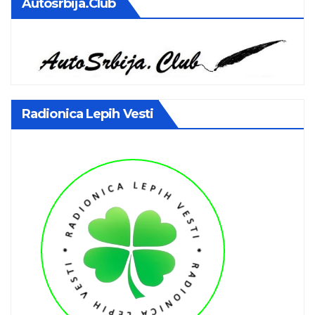
Autosrbija.club
Radionica Lepih Vesti