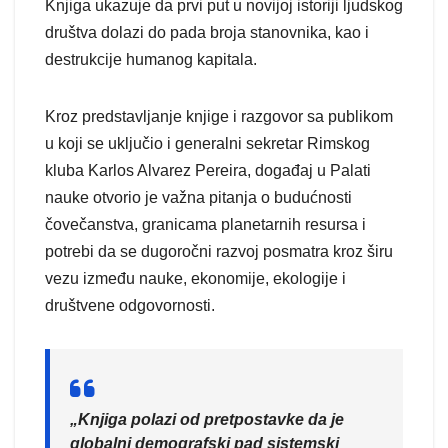
Knjiga ukazuje da prvi put u novijoj istoriji ljudskog
društva dolazi do pada broja stanovnika, kao i
destrukcije humanog kapitala.
Kroz predstavljanje knjige i razgovor sa publikom
u koji se uključio i generalni sekretar Rimskog
kluba Karlos Alvarez Pereira, događaj u Palati
nauke otvorio je važna pitanja o budućnosti
čovečanstva, granicama planetarnih resursa i
potrebi da se dugoročni razvoj posmatra kroz širu
vezu između nauke, ekonomije, ekologije i
društvene odgovornosti.
„Knjiga polazi od pretpostavke da je
globalni demografski pad sistemski