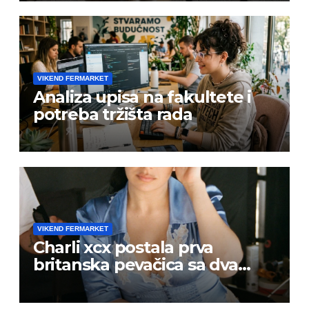
VIKEND FERMARKET
Analiza upisa na fakultete i
potreba tržišta rada
VIKEND FERMARKET
Charli xcx postala prva
britanska pevačica sa dva
albuma na prvom mestu u
istoj kalendarskoj godini