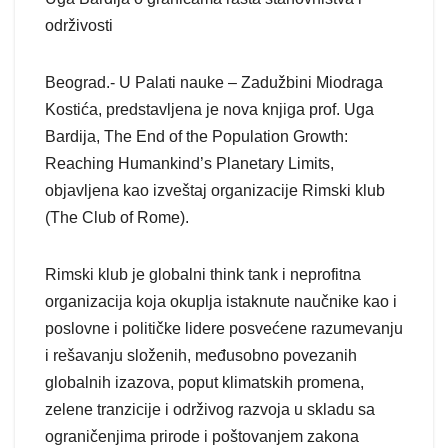
održivosti
Beograd.- U Palati nauke – Zadužbini Miodraga
Kostića, predstavljena je nova knjiga prof. Uga
Bardija, The End of the Population Growth:
Reaching Humankind’s Planetary Limits,
objavljena kao izveštaj organizacije Rimski klub
(The Club of Rome).
Rimski klub je globalni think tank i neprofitna
organizacija koja okuplja istaknute naučnike kao i
poslovne i političke lidere posvećene razumevanju
i rešavanju složenih, međusobno povezanih
globalnih izazova, poput klimatskih promena,
zelene tranzicije i održivog razvoja u skladu sa
ograničenjima prirode i poštovanjem zakona