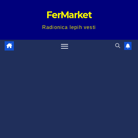
Skip
FerMarket
to
content
Radionica lepih vesti