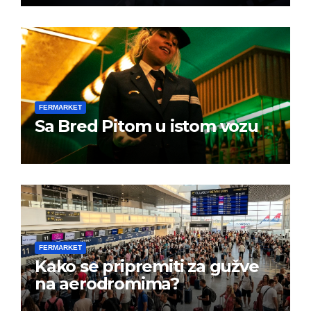
FERMARKET
Sa Bred Pitom u istom vozu
FERMARKET
Kako se pripremiti za gužve
na aerodromima?