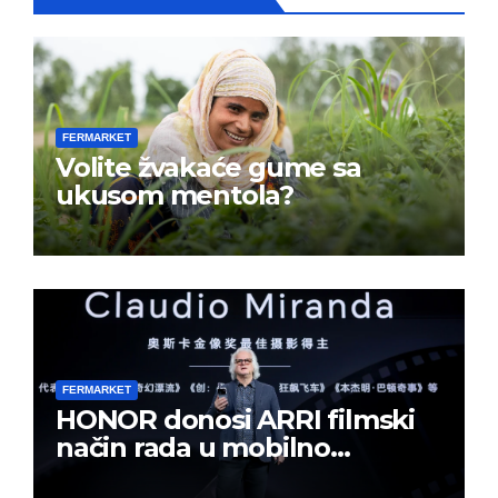
FERMARKET
Volite žvakaće gume sa
ukusom mentola?
FERMARKET
HONOR donosi ARRI filmski
način rada u mobilno
kreiranje sadržaja