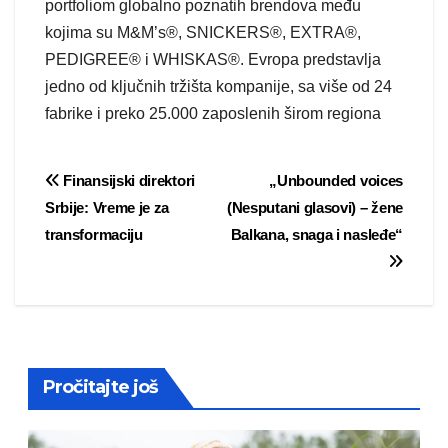
portfoliom globalno poznatih brendova među
kojima su M&M’s®, SNICKERS®, EXTRA®,
PEDIGREE® i WHISKAS®. Evropa predstavlja
jedno od ključnih tržišta kompanije, sa više od 24
fabrike i preko 25.000 zaposlenih širom regiona
Post
Finansijski direktori
„Unbounded voices
Srbije: Vreme je za
(Nesputani glasovi) – žene
navigation
transformaciju
Balkana, snaga i nasleđe“
Pročitajte još