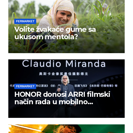
FERMARKET
Volite žvakaće gume sa
ukusom mentola?
FERMARKET
HONOR donosi ARRI filmski
način rada u mobilno
kreiranje sadržaja