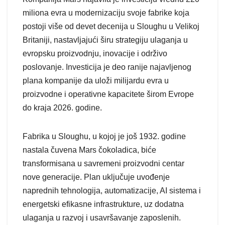
miliona evra u modernizaciju svoje fabrike koja
postoji više od devet decenija u Sloughu u Velikoj
Britaniji, nastavljajući širu strategiju ulaganja u
evropsku proizvodnju, inovacije i održivo
poslovanje. Investicija je deo ranije najavljenog
plana kompanije da uloži milijardu evra u
proizvodne i operativne kapacitete širom Evrope
do kraja 2026. godine.
Fabrika u Sloughu, u kojoj je još 1932. godine
nastala čuvena Mars čokoladica, biće
transformisana u savremeni proizvodni centar
nove generacije. Plan uključuje uvođenje
naprednih tehnologija, automatizacije, AI sistema i
energetski efikasne infrastrukture, uz dodatna
ulaganja u razvoj i usavršavanje zaposlenih.