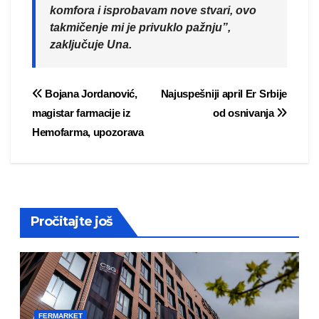
komfora i isprobavam nove stvari, ovo
takmičenje mi je privuklo pažnju”,
zaključuje Una.
Post
Bojana Jordanović,
Najuspešniji april Er Srbije
magistar farmacije iz
od osnivanja
navigation
Hemofarma, upozorava
Pročitajte još
FERMARKET