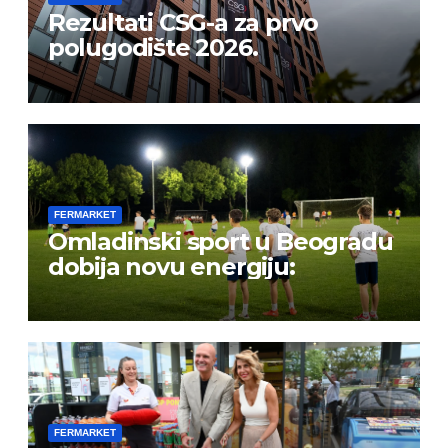
Rezultati CSG-a za prvo
polugodište 2026.
FERMARKET
Omladinski sport u Beogradu
dobija novu energiju:
FERMARKET