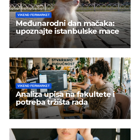
VIKEND FERMARKET
Međunarodni dan mačaka:
upoznajte istanbulske mace
VIKEND FERMARKET
Analiza upisa na fakultete i
potreba tržišta rada