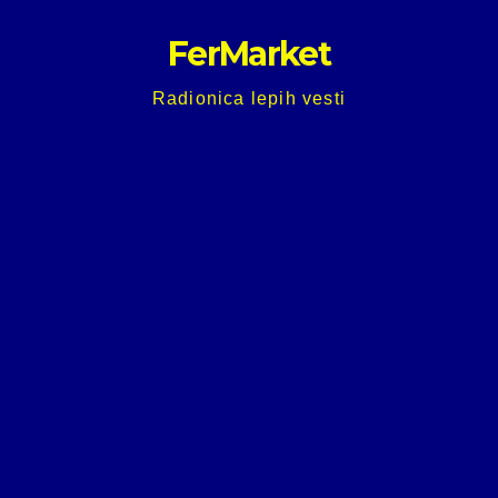
Skip
FerMarket
to
content
Radionica lepih vesti