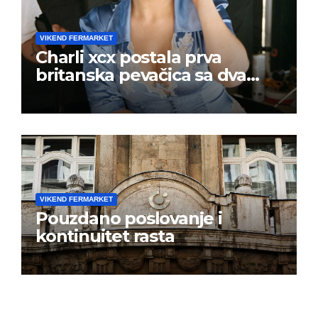
VIKEND FERMARKET
Charli xcx postala prva
britanska pevačica sa dva
albuma na prvom mestu u
istoj kalendarskoj godini
VIKEND FERMARKET
Pouzdano poslovanje i
kontinuitet rasta