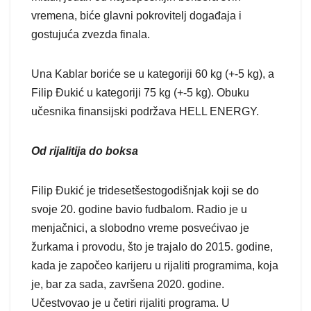
vremena, biće glavni pokrovitelj događaja i
gostujuća zvezda finala.
Una Kablar boriće se u kategoriji 60 kg (+-5 kg), a
Filip Đukić u kategoriji 75 kg (+-5 kg). Obuku
učesnika finansijski podržava HELL ENERGY.
Od rijalitija do boksa
Filip Đukić je tridesetšestogodišnjak koji se do
svoje 20. godine bavio fudbalom. Radio je u
menjačnici, a slobodno vreme posvećivao je
žurkama i provodu, što je trajalo do 2015. godine,
kada je započeo karijeru u rijaliti programima, koja
je, bar za sada, završena 2020. godine.
Učestvovao je u četiri rijaliti programa. U