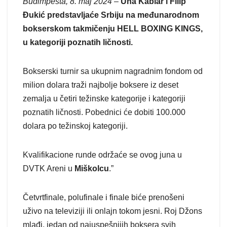
Budimpešta, 8. maj 2024
–
Una Kablar i Filip
Đukić predstavljaće Srbiju na međunarodnom
bokserskom takmičenju HELL BOXING KINGS,
u kategoriji poznatih ličnosti.
Bokserski turnir sa ukupnim nagradnim fondom od
milion dolara traži najbolje boksere iz deset
zemalja u četiri težinske kategorije i kategoriji
poznatih ličnosti. Pobednici će dobiti 100.000
dolara po težinskoj kategoriji.
Kvalifikacione runde održaće se ovog juna u
DVTK Areni u
Miškolcu
.”
Četvrtfinale, polufinale i finale biće prenošeni
uživo na televiziji ili onlajn tokom jesni. Roj Džons
mlađi, jedan od najuspešnijih boksera svih