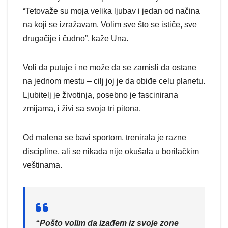
“Tetovaže su moja velika ljubav i jedan od načina
na koji se izražavam. Volim sve što se ističe, sve
drugačije i čudno”, kaže Una.
Voli da putuje i ne može da se zamisli da ostane
na jednom mestu – cilj joj je da obiđe celu planetu.
Ljubitelj je životinja, posebno je fascinirana
zmijama, i živi sa svoja tri pitona.
Od malena se bavi sportom, trenirala je razne
discipline, ali se nikada nije okušala u borilačkim
veštinama.
“Pošto volim da izađem iz svoje zone