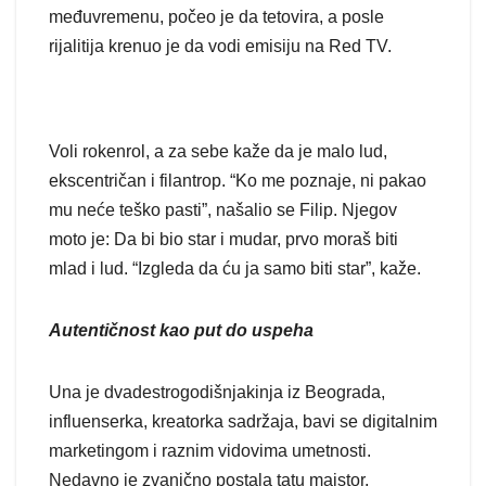
međuvremenu, počeo je da tetovira, a posle
rijalitija krenuo je da vodi emisiju na Red TV.
Voli rokenrol, a za sebe kaže da je malo lud,
ekscentričan i filantrop. “Ko me poznaje, ni pakao
mu neće teško pasti”, našalio se Filip. Njegov
moto je: Da bi bio star i mudar, prvo moraš biti
mlad i lud. “Izgleda da ću ja samo biti star”, kaže.
Autentičnost kao put do uspeha
Una je dvadestrogodišnjakinja iz Beograda,
influenserka, kreatorka sadržaja, bavi se digitalnim
marketingom i raznim vidovima umetnosti.
Nedavno je zvanično postala tatu majstor.