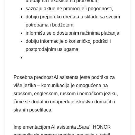
uređajima i ekosistemu proizvoda,
saznaju aktuelne promocije i pogodnosti,
dobiju preporuku uređaja u skladu sa svojim
potrebama i budžetom,
informišu se o dostupnim načinima plaćanja
dobiju informacije o korisničkoj podršci i
postprodajnim uslugama.
Posebna prednost AI asistenta jeste podrška za
više jezika – komunikacija je omogućena na
srpskom, engleskom, ruskom i nemačkom jeziku,
čime se dodatno unapređuje iskustvo domaćih i
stranih posetilaca.
Implementacijom AI asistenta „Sara“, HONOR