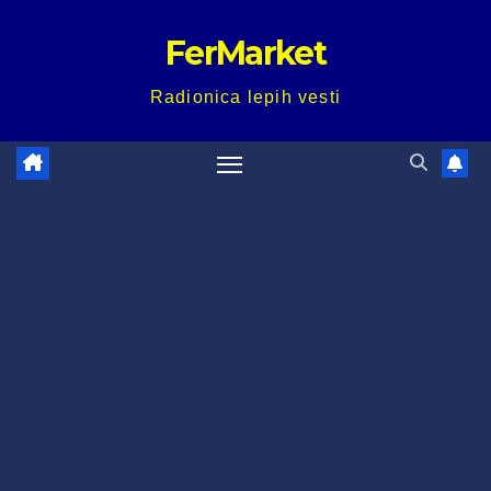
Skip
FerMarket
to
content
Radionica lepih vesti