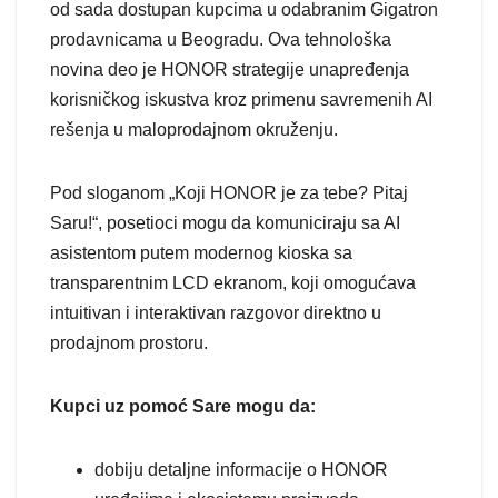
od sada dostupan kupcima u odabranim Gigatron
prodavnicama u Beogradu. Ova tehnološka
novina deo je HONOR strategije unapređenja
korisničkog iskustva kroz primenu savremenih AI
rešenja u maloprodajnom okruženju.
Pod sloganom „Koji HONOR je za tebe? Pitaj
Saru!“, posetioci mogu da komuniciraju sa AI
asistentom putem modernog kioska sa
transparentnim LCD ekranom, koji omogućava
intuitivan i interaktivan razgovor direktno u
prodajnom prostoru.
Kupci uz pomoć Sare mogu da:
dobiju detaljne informacije o HONOR