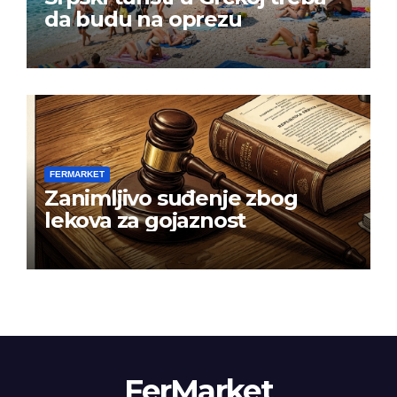
da budu na oprezu
FERMARKET
Zanimljivo suđenje zbog
lekova za gojaznost
FerMarket