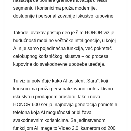
nastavlja da pomera granice inovacija u retail
segmentu i korisnicima pruža modernije,
dostupnije i personalizovanije iskustvo kupovine.
Takođe, ovakav pristup deo je šire HONOR vizije
budućnosti mobilne veštačke inteligencije, u kojoj
AI nije samo pojedinačna funkcija, već pokretač
celokupnog korisničkog iskustva – od procesa
kupovine do svakodnevne upotrebe uređaja.
Tu viziju potvrđuje kako AI asistent „Sara“, koji
korisnicima pruža personalizovano i interaktivno
iskustvo u prodajnom prostoru, tako i nova
HONOR 600 serija, najnovija generacija pametnih
telefona koja AI mogućnosti približava
svakodnevnim korisnicima. Sa jedinstvenom
funkcijom AI Image to Video 2.0, kamerom od 200