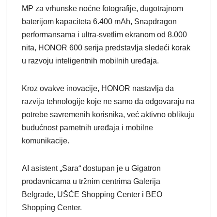
MP za vrhunske noćne fotografije, dugotrajnom
baterijom kapaciteta 6.400 mAh, Snapdragon
performansama i ultra-svetlim ekranom od 8.000
nita, HONOR 600 serija predstavlja sledeći korak
u razvoju inteligentnih mobilnih uređaja.
Kroz ovakve inovacije, HONOR nastavlja da
razvija tehnologije koje ne samo da odgovaraju na
potrebe savremenih korisnika, već aktivno oblikuju
budućnost pametnih uređaja i mobilne
komunikacije.
AI asistent „Sara“ dostupan je u Gigatron
prodavnicama u tržnim centrima Galerija
Belgrade, UŠĆE Shopping Center i BEO
Shopping Center.