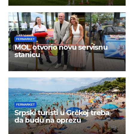
FERMARKET
MOL otvorio novu servisnu
stanicu
FERMARKET
Srpski turisti u Grčkoj treba
da budu na oprezu