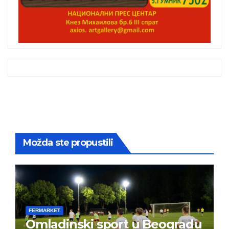
Možda ste propustili
FERMARKET
Omladinski sport u Beogradu