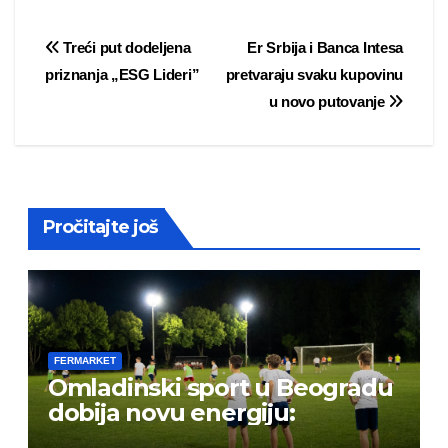
Post
Treći put dodeljena
Er Srbija i Banca Intesa
priznanja „ESG Lideri”
pretvaraju svaku kupovinu
navigation
u novo putovanje
Pročitajte još
FERMARKET
Omladinski sport u Beogradu
dobija novu energiju: