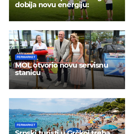
dobija novu energiju:
FERMARKET
MOL otvorio novu servisnu
stanicu
FERMARKET
Srpski turisti u Grčkoj treba