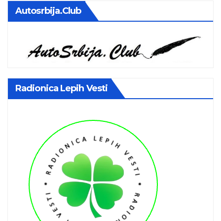
Autosrbija.club
Radionica Lepih Vesti