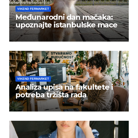
VIKEND FERMARKET
Međunarodni dan mačaka:
upoznajte istanbulske mace
VIKEND FERMARKET
Analiza upisa na fakultete i
potreba tržišta rada