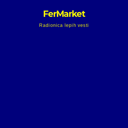
Skip
FerMarket
to
content
Radionica lepih vesti