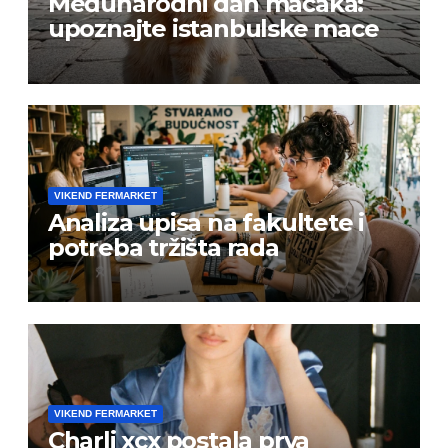
Međunarodni dan mačaka:
upoznajte istanbulske mace
VIKEND FERMARKET
Analiza upisa na fakultete i
potreba tržišta rada
VIKEND FERMARKET
Charli xcx postala prva