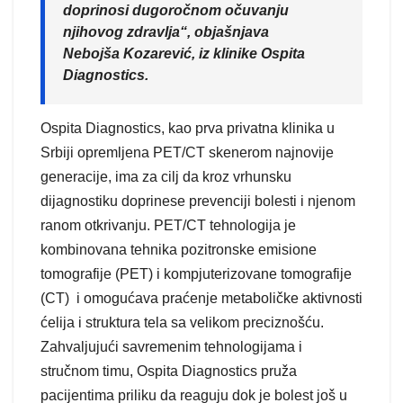
doprinosi dugoročnom očuvanju
njihovog zdravlja“, objašnjava
Nebojša Kozarević, iz klinike Ospita
Diagnostics.
Ospita Diagnostics, kao prva privatna klinika u
Srbiji opremljena PET/CT skenerom najnovije
generacije, ima za cilj da kroz vrhunsku
dijagnostiku doprinese prevenciji bolesti i njenom
ranom otkrivanju. PET/CT tehnologija je
kombinovana tehnika pozitronske emisione
tomografije (PET) i kompjuterizovane tomografije
(CT) i omogućava praćenje metaboličke aktivnosti
ćelija i struktura tela sa velikom preciznošću.
Zahvaljujući savremenim tehnologijama i
stručnom timu, Ospita Diagnostics pruža
pacijentima priliku da reaguju dok je bolest još u