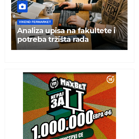
VIKEND FERMARKET
fakultete i
Charli xcx postala prva
ada
britanska pevačica sa 
albuma na prvom mest
istoj kalendarskoj godi