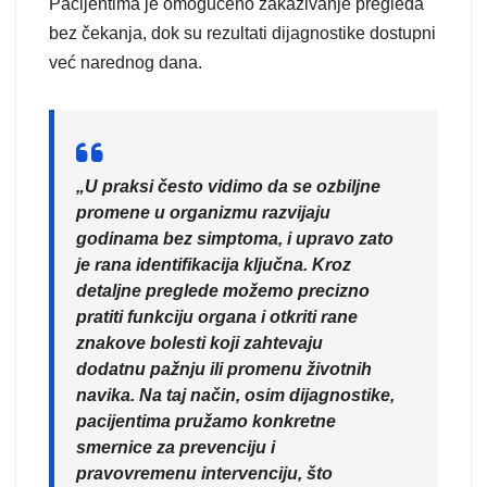
Pacijentima je omogućeno zakazivanje pregleda
bez čekanja, dok su rezultati dijagnostike dostupni
već narednog dana.
„U praksi često vidimo da se ozbiljne
promene u organizmu razvijaju
godinama bez simptoma, i upravo zato
je rana identifikacija ključna. Kroz
detaljne preglede možemo precizno
pratiti funkciju organa i otkriti rane
znakove bolesti koji zahtevaju
dodatnu pažnju ili promenu životnih
navika. Na taj način, osim dijagnostike,
pacijentima pružamo konkretne
smernice za prevenciju i
pravovremenu intervenciju, što