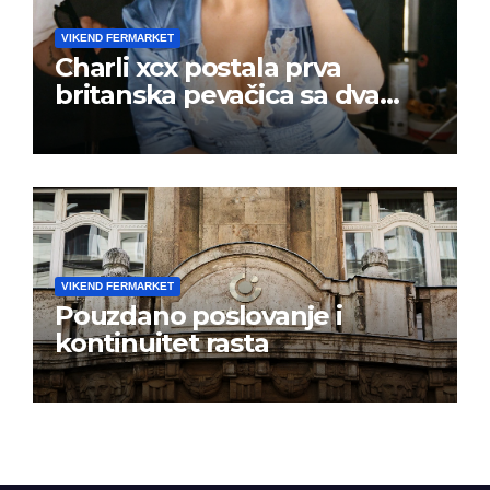
VIKEND FERMARKET
Charli xcx postala prva
britanska pevačica sa dva
albuma na prvom mestu u
istoj kalendarskoj godini
VIKEND FERMARKET
Pouzdano poslovanje i
kontinuitet rasta