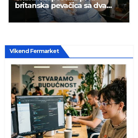
britanska pevačica sa dva
albuma na prvom mestu u
istoj kalendarskoj godini
Vikend Fermarket