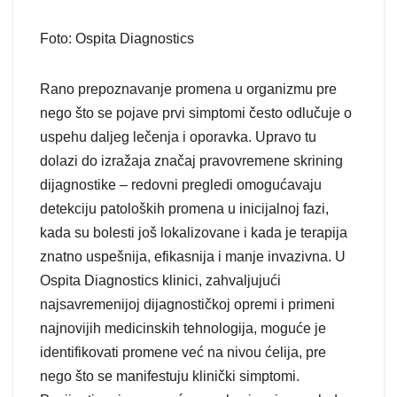
Foto: Ospita Diagnostics
Rano prepoznavanje promena u organizmu pre
nego što se pojave prvi simptomi često odlučuje o
uspehu daljeg lečenja i oporavka. Upravo tu
dolazi do izražaja značaj pravovremene skrining
dijagnostike – redovni pregledi omogućavaju
detekciju patoloških promena u inicijalnoj fazi,
kada su bolesti još lokalizovane i kada je terapija
znatno uspešnija, efikasnija i manje invazivna. U
Ospita Diagnostics klinici, zahvaljujući
najsavremenijoj dijagnostičkoj opremi i primeni
najnovijih medicinskih tehnologija, moguće je
identifikovati promene već na nivou ćelija, pre
nego što se manifestuju klinički simptomi.