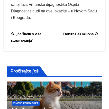
ranoj fazi. Vrhunsku dijagnostiku Ospita
Diagnostics nudi na dve lokacije – u Novom Sadu
i Beogradu.
Post
„Za školu s više
Donirali 33 miliona
razumevanja“
navigation
Pročitajte još
VIKEND FERMARKET