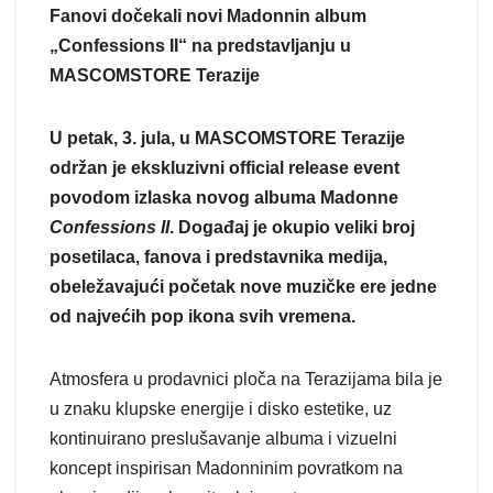
Fanovi dočekali novi Madonnin album
„Confessions II“ na predstavljanju u
MASCOMSTORE Terazije
U petak, 3. jula, u MASCOMSTORE Terazije
održan je ekskluzivni official release event
povodom izlaska novog albuma Madonne
Confessions II
. Događaj je okupio veliki broj
posetilaca, fanova i predstavnika medija,
obeležavajući početak nove muzičke ere jedne
od najvećih pop ikona svih vremena.
Atmosfera u prodavnici ploča na Terazijama bila je
u znaku klupske energije i disko estetike, uz
kontinuirano preslušavanje albuma i vizuelni
koncept inspirisan Madonninim povratkom na