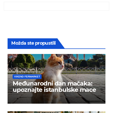
Možda ste propustili
VIKEND FERMARKET
Međunarodni dan mačaka:
upoznajte istanbulske mace