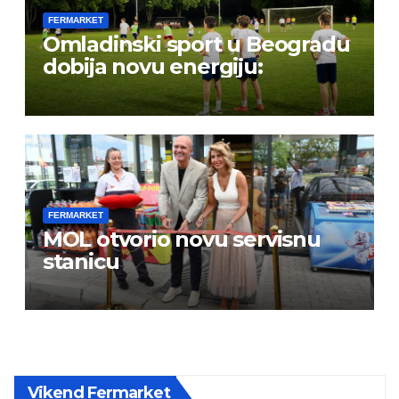
FERMARKET
Omladinski sport u Beogradu
dobija novu energiju:
FERMARKET
MOL otvorio novu servisnu
stanicu
Vikend Fermarket