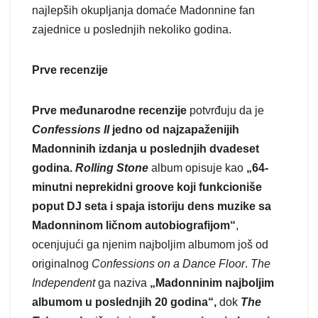
najlepših okupljanja domaće Madonnine fan
zajednice u poslednjih nekoliko godina.
Prve recenzije
Prve međunarodne recenzije
potvrđuju da je
Confessions II
jedno od najzapaženijih
Madonninih izdanja u poslednjih dvadeset
godina.
Rolling Stone
album opisuje kao
„64-
minutni neprekidni groove koji funkcioniše
poput DJ seta i spaja istoriju dens muzike sa
Madonninom ličnom autobiografijom“
,
ocenjujući ga njenim najboljim albumom još od
originalnog
Confessions on a Dance Floor
.
The
Independent
ga naziva
„Madonninim najboljim
albumom u poslednjih 20 godina“,
dok
The