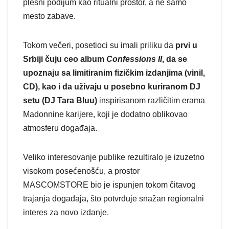
plesni podijum kao ritualni prostor, a ne samo
mesto zabave.
Tokom večeri, posetioci su imali priliku da
prvi u
Srbiji čuju ceo album
Confessions II
, da se
upoznaju sa limitiranim fizičkim izdanjima (vinil,
CD), kao i da uživaju u posebno kuriranom DJ
setu (DJ Tara Bluu)
inspirisanom različitim erama
Madonnine karijere, koji je dodatno oblikovao
atmosferu događaja.
Veliko interesovanje publike rezultiralo je izuzetno
visokom posećenošću, a prostor
MASCOMSTORE bio je ispunjen tokom čitavog
trajanja događaja, što potvrđuje snažan regionalni
interes za novo izdanje.