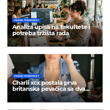
VIKEND FERMARKET
Analiza upisa na fakultete i
potreba tržišta rada
VIKEND FERMARKET
Charli xcx postala prva
britanska pevačica sa dva
albuma na prvom mestu u
istoj kalendarskoj godini