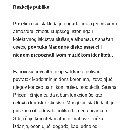
Reakcije publike
Posetioci su istakli da je događaj imao jedinstvenu
atmosferu između klupskog listeninga i
kolektivnog iskustva slušanja albuma, uz snažan
osećaj
povratka Madonne disko estetici i
njenom prepoznatljivom muzičkom identitetu.
Fanovi su novi album opisali kao emotivan
povratak Madonninim dens korenima, izdvajajući
njegov konceptualni kontinuitet, produkciju Stuarta
Pricea i činjenicu da album funkcioniše kao
celovito klupsko iskustvo. Mnogi su istakli da ih je
posebno obradovala prilika da među prvima u
Srbiji čuju kompletan album i nabave fizička
izdanja, ocenjujući događaj kao jedno od