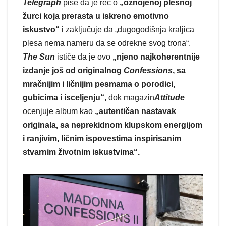
Telegraph
piše da je reč o
„oznojenoj plesnoj
žurci koja prerasta u iskreno emotivno
iskustvo“
i zaključuje da „dugogodišnja kraljica
plesa nema nameru da se odrekne svog trona“.
The Sun
ističe da je ovo
„njeno najkoherentnije
izdanje još od originalnog
Confessions
, sa
mračnijim i ličnijim pesmama o porodici,
gubicima i isceljenju“,
dok magazin
Attitude
ocenjuje album kao
„autentičan nastavak
originala, sa neprekidnom klupskom energijom
i ranjivim, ličnim ispovestima inspirisanim
stvarnim životnim iskustvima“.