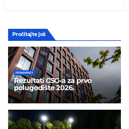
Pročitajte još
FERMARKET
Rezultati CSG-a za prvo
polugodište 2026.