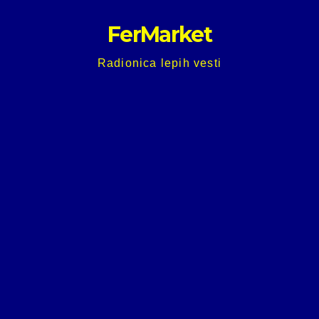
Skip
FerMarket
to
content
Radionica lepih vesti