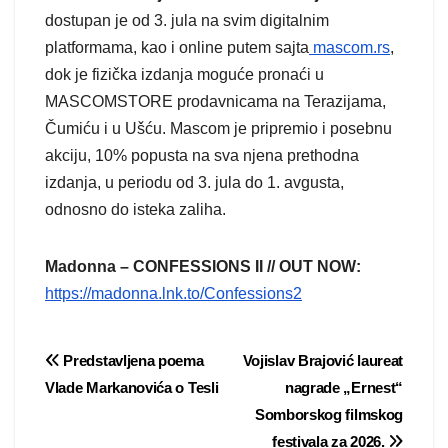
dostupan je od 3. jula na svim digitalnim
platformama, kao i online putem sajta
mascom.rs
,
dok je fizička izdanja moguće pronaći u
MASCOMSTORE prodavnicama na Terazijama,
Čumiću i u Ušću. Mascom je pripremio i posebnu
akciju, 10% popusta na sva njena prethodna
izdanja, u periodu od 3. jula do 1. avgusta,
odnosno do isteka zaliha.
Madonna – CONFESSIONS II // OUT NOW:
https://madonna.lnk.to/Confessions2
Post
Predstavljena poema
Vojislav Brajović laureat
Vlade Markanovića o Tesli
nagrade „Ernest“
navigation
Somborskog filmskog
festivala za 2026.