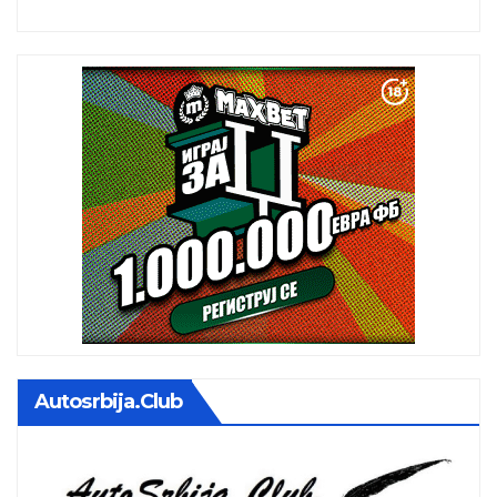
istoj kalendarskoj godini
Autosrbija.club