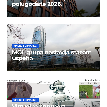
polugodište 2026.
VIKEND FERMARKET
MOL grupa nastavlja stazom
uspeha
VIKEND FERMARKET
Virtuelna stvarnost