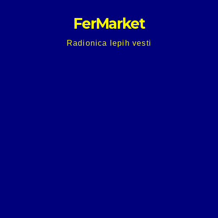
Skip
FerMarket
to
content
Radionica lepih vesti