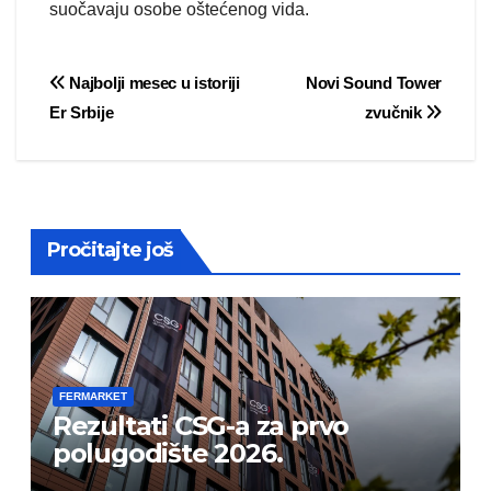
suočavaju osobe oštećenog vida.
Post
Najbolji mesec u istoriji
Novi Sound Tower
Er Srbije
zvučnik
navigation
Pročitajte još
FERMARKET
Rezultati CSG-a za prvo
polugodište 2026.