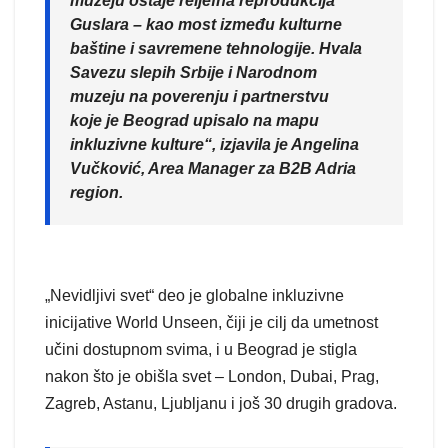
muzeju ostaje reljefna reprodukcija
Guslara – kao most između kulturne
baštine i savremene tehnologije. Hvala
Savezu slepih Srbije i Narodnom
muzeju na poverenju i partnerstvu
koje je Beograd upisalo na mapu
inkluzivne kulture“, izjavila je Angelina
Vučković, Area Manager za B2B Adria
region.
„Nevidljivi svet“ deo je globalne inkluzivne
inicijative World Unseen, čiji je cilj da umetnost
učini dostupnom svima, i u Beograd je stigla
nakon što je obišla svet – London, Dubai, Prag,
Zagreb, Astanu, Ljubljanu i još 30 drugih gradova.