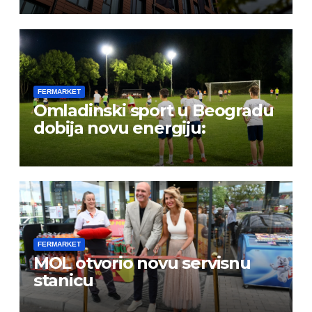
FERMARKET
Omladinski sport u Beogradu
dobija novu energiju:
FERMARKET
MOL otvorio novu servisnu
stanicu