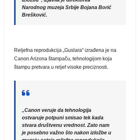
Narodnog muzeja Srbije Bojana Borić
Brešković.
Reljefna reprodukcija „Guslara“ izrađena je na
Canon Arizona štampaču, tehnologijom koja
štampu pretvara u reljef visoke preciznosti.
„Canon veruje da tehnologija
ostvaruje potpuni smisao tek kada
stvara društvenu vrednost. Zato nam
je posebno važno što nakon izložbe u