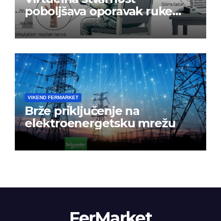
poboljšava oporavak ruke
nakon moždanog udara
VIKEND FERMARKET
Brže priključenje na
elektroenergetsku mrežu
FerMarket