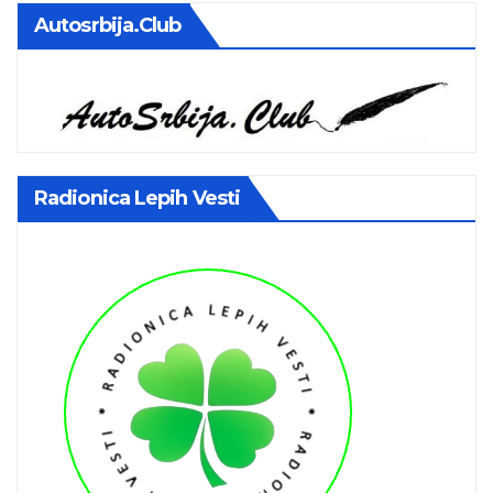
Autosrbija.club
Radionica Lepih Vesti