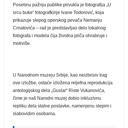
Posebnu pažnju publike privukla je fotografija „U
srcu buke“ fotografkinje Ivane Todorović, koja
prikazuje slepog operskog pevača Nemanju
Crnatovića – rad je predstavljao delo lokalnog
fotografa i modela čija životna priča ohrabruje i
motiviše.
U Narodnom muzeju Srbije, kao neizbrisiv trag
ove izložbe, ostaće izložena reljefna reprodukcija
antologijskog dela „Guslar“ Riste Vukanovića,
čime je naš Narodni muzej dobio inkluzivnu
repliku dela stalne postavke, namenjenu slepim i
slabovidim osobama.