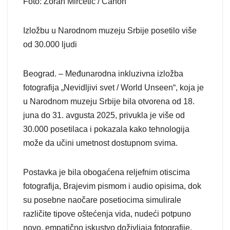
Foto: Zoran Mirčetić / Canon
Izložbu u Narodnom muzeju Srbije posetilo više
od 30.000 ljudi
Beograd. – Međunarodna inkluzivna izložba
fotografija „Nevidljivi svet / World Unseen“, koja je
u Narodnom muzeju Srbije bila otvorena od 18.
juna do 31. avgusta 2025, privukla je više od
30.000 posetilaca i pokazala kako tehnologija
može da učini umetnost dostupnom svima.
Postavka je bila obogaćena reljefnim otiscima
fotografija, Brajevim pismom i audio opisima, dok
su posebne naočare posetiocima simulirale
različite tipove oštećenja vida, nudeći potpuno
novo, empatično iskustvo doživljaja fotografije.