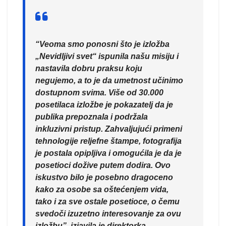
“Veoma smo ponosni što je izložba
„Nevidljivi svet“ ispunila našu misiju i
nastavila dobru praksu koju
negujemo, a to je da umetnost učinimo
dostupnom svima. Više od 30.000
posetilaca izložbe je pokazatelj da je
publika prepoznala i podržala
inkluzivni pristup. Zahvaljujući primeni
tehnologije reljefne štampe, fotografija
je postala opipljiva i omogućila je da je
posetioci dožive putem dodira. Ovo
iskustvo bilo je posebno dragoceno
kako za osobe sa oštećenjem vida,
tako i za sve ostale posetioce, o čemu
svedoči izuzetno interesovanje za ovu
izložbu”, izjavila je direktorka