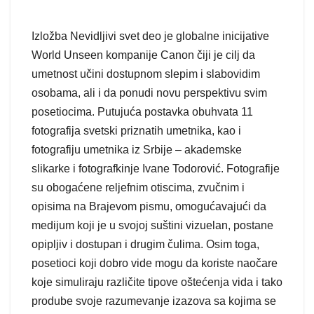
Izložba Nevidljivi svet deo je globalne inicijative
World Unseen kompanije Canon čiji je cilj da
umetnost učini dostupnom slepim i slabovidim
osobama, ali i da ponudi novu perspektivu svim
posetiocima. Putujuća postavka obuhvata 11
fotografija svetski priznatih umetnika, kao i
fotografiju umetnika iz Srbije – akademske
slikarke i fotografkinje Ivane Todorović. Fotografije
su obogaćene reljefnim otiscima, zvučnim i
opisima na Brajevom pismu, omogućavajući da
medijum koji je u svojoj suštini vizuelan, postane
opipljiv i dostupan i drugim čulima. Osim toga,
posetioci koji dobro vide mogu da koriste naočare
koje simuliraju različite tipove oštećenja vida i tako
prodube svoje razumevanje izazova sa kojima se