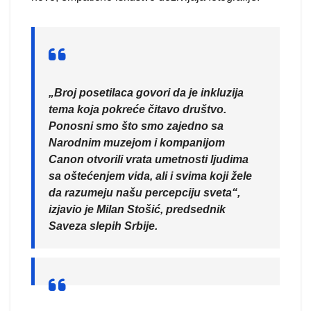
„Broj posetilaca govori da je inkluzija
tema koja pokreće čitavo društvo.
Ponosni smo što smo zajedno sa
Narodnim muzejom i kompanijom
Canon otvorili vrata umetnosti ljudima
sa oštećenjem vida, ali i svima koji žele
da razumeju našu percepciju sveta“,
izjavio je Milan Stošić, predsednik
Saveza slepih Srbije.