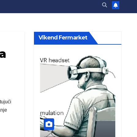
Vikend Fermarket
na
ujući
anje