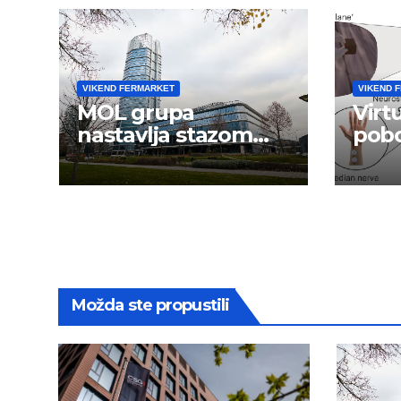
VIKEND FERMARKET
VIKEND 
MOL grupa
Virt
nastavlja stazom
pobo
uspeha
opor
nak
uda
Možda ste propustili