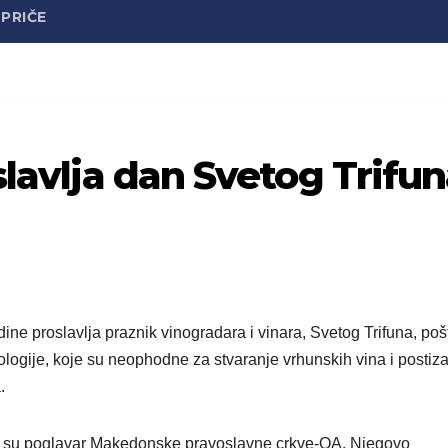
PRIČE
slavlja dan Svetog Trifu
ine proslavlja praznik vinogradara i vinara, Svetog Trifuna, pošt
ehnologije, koje su neophodne za stvaranje vrhunskih vina i postiz
.
li su poglavar Makedonske pravoslavne crkve-OA, Njegovo