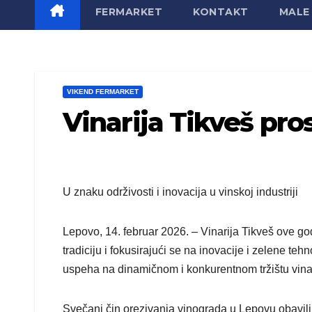
FERMARKET
KONTAKT
MALE 
VIKEND FERMARKET
Vinarija Tikveš pro
U znaku održivosti i inovacija u vinskoj industriji
Lepovo, 14. februar 2026. – Vinarija Tikveš ove god
tradiciju i fokusirajući se na inovacije i zelene t
uspeha na dinamičnom i konkurentnom tržištu vina
Svečani čin orezivanja vinograda u Lepovu obavi