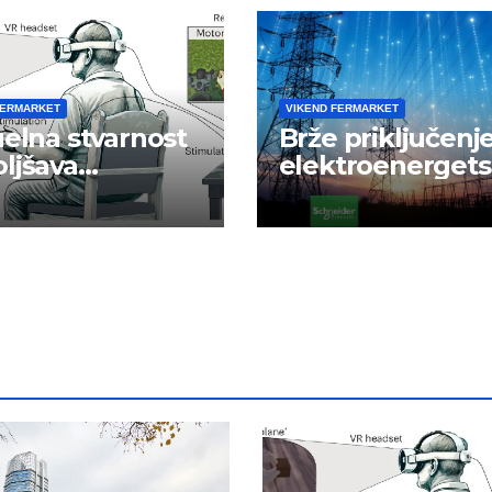
FERMARKET
VIKEND FERMARKET
uelna stvarnost
Brže priključenj
ljšava
elektroenerget
avak ruke
mrežu
on moždanog
ra