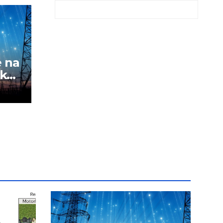
e na
sku