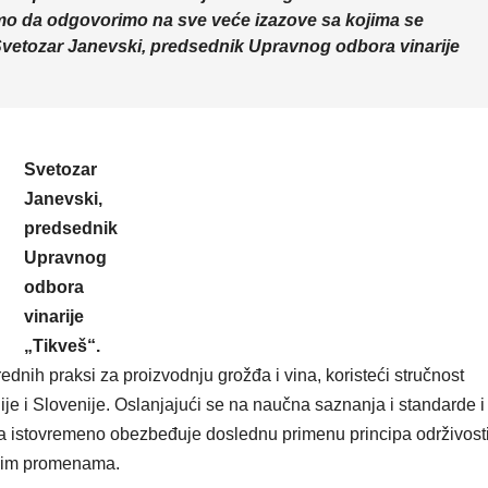
emo da odgovorimo na sve veće izazove sa kojima se
Svetozar Janevski, predsednik Upravnog odbora vinarije
Svetozar
Janevski,
predsednik
Upravnog
odbora
vinarije
„Tikveš“.
dnih praksi za proizvodnju grožđa i vina, koristeći stručnost
ije i Slovenije. Oslanjajući se na naučna saznanja i standarde i
rija istovremeno obezbeđuje doslednu primenu principa održivosti
tskim promenama.