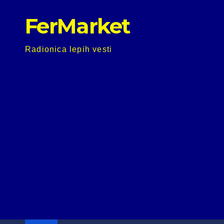
Skip
FerMarket
to
content
Radionica lepih vesti