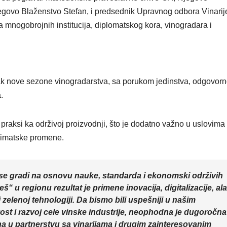
VIKEND FERMARKET
VIKEND FERMA
jegovo Blaženstvo Stefan, i predsednik Upravnog odbora Vinarij
MOL grupa
Virtu
a mnogobrojnih institucija, diplomatskog kora, vinogradara i
nastavlja
stvar
stazom
pobol
uspeha
opora
tak nove sezone vinogradarstva, sa porukom jedinstva, odgovorno
nako
.
možd
ih praksi ka održivoj proizvodnji, što je dodatno važno u uslovim
udara
klimatske promene.
se gradi na osnovu nauke, standarda i ekonomski održivih
eš“ u regionu rezultat je primene inovacija, digitalizacije, ala
 zelenoj tehnologiji. Da bismo bili uspešniji u našim
vost i razvoj cele vinske industrije, neophodna je dugoročna
irana u partnerstvu sa vinarijama i drugim zainteresovanim