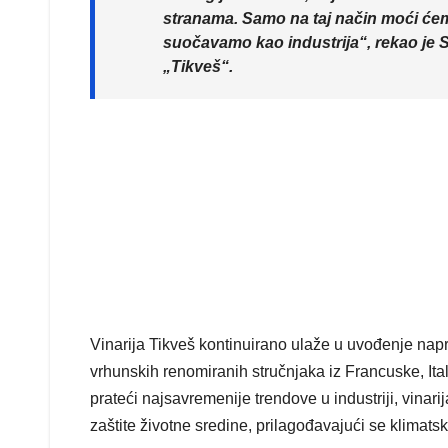
stranama. Samo na taj način moći ć
suočavamo kao industrija“, rekao je 
„Tikveš“.
Vinarija Tikveš kontinuirano ulaže u uvođenje napre
vrhunskih renomiranih stručnjaka iz Francuske, Ital
prateći najsavremenije trendove u industriji, vina
zaštite životne sredine, prilagođavajući se klima