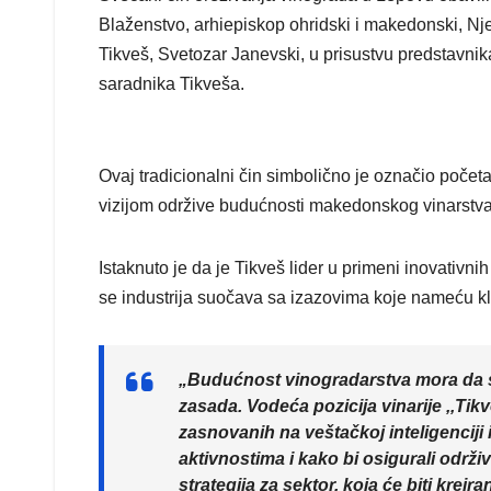
Blaženstvo, arhiepiskop ohridski i makedonski, N
Tikveš, Svetozar Janevski, u prisustvu predstavnik
saradnika Tikveša.
Ovaj tradicionalni čin simbolično je označio poče
vizijom održive budućnosti makedonskog vinarstva
Istaknuto je da je Tikveš lider u primeni inovativn
se industrija suočava sa izazovima koje nameću 
„Budućnost vinogradarstva mora da 
zasada. Vodeća pozicija vinarije ,,Tikv
zasnovanih na veštačkoj inteligenciji i
aktivnostima i kako bi osigurali održi
strategija za sektor, koja će biti kre