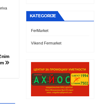
oriva
KATEGORIJE
FerMarket
Vikend Fermarket
očnim
om