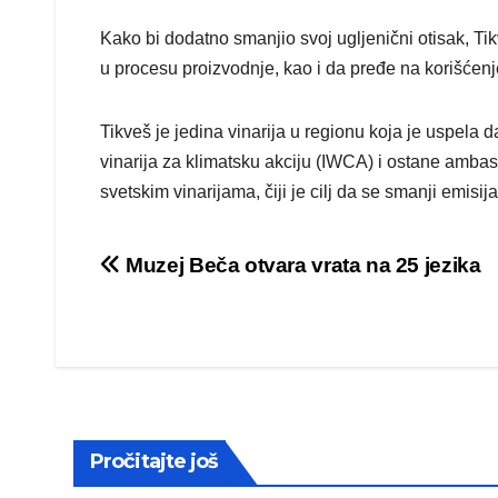
Kako bi dodatno smanjio svoj ugljenični otisak, Ti
u procesu proizvodnje, kao i da pređe na korišćenje
Tikveš je jedina vinarija u regionu koja je uspela 
vinarija za klimatsku akciju (IWCA) i ostane amba
svetskim vinarijama, čiji je cilj da se smanji emisi
Post
Muzej Beča otvara vrata na 25 jezika
navigation
Pročitajte još