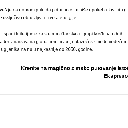
kveš je na dobrom putu da potpuno eliminiše upotrebu fosilnih g
 isključivo obnovljivih izvora energije.
da ispuni kriterijume za srebrno članstvo u grupi Međunarodnih
sador vinarstva na globalnom nivou, nalazeći se među vodećim
ja ugljenika na nulu najkasnije do 2050. godine.
Krenite na magično zimsko putovanje Ist
Ekspres