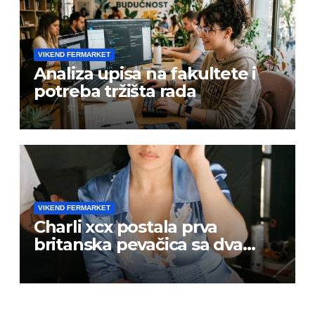
VIKEND FERMARKET
Analiza upisa na fakultete i
potreba tržišta rada
VIKEND FERMARKET
Charli xcx postala prva
britanska pevačica sa dva
albuma na prvom mestu u
istoj kalendarskoj godini