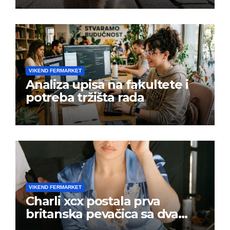
VIKEND FERMARKET
Analiza upisa na fakultete i
potreba tržišta rada
VIKEND FERMARKET
Charli xcx postala prva
britanska pevačica sa dva
albuma na prvom mestu u