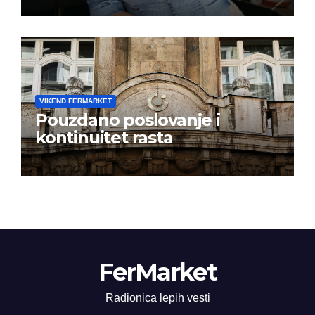
istoj kalendarskoj godini
VIKEND FERMARKET
Pouzdano poslovanje i
kontinuitet rasta
FerMarket
Radionica lepih vesti