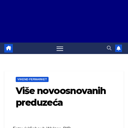
VIKEND FERMARKET
Više novoosnovanih
preduzeća