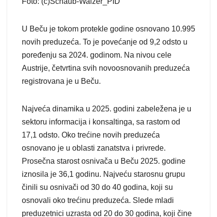
Foto: (c)Schaub-Walzer_PID
U Beču je tokom protekle godine osnovano 10.995
novih preduzeća. To je povećanje od 9,2 odsto u
poređenju sa 2024. godinom. Na nivou cele
Austrije, četvrtina svih novoosnovanih preduzeća
registrovana je u Beču.
Najveća dinamika u 2025. godini zabeležena je u
sektoru informacija i konsaltinga, sa rastom od
17,1 odsto. Oko trećine novih preduzeća
osnovano je u oblasti zanatstva i privrede.
Prosečna starost osnivača u Beču 2025. godine
iznosila je 36,1 godinu. Najveću starosnu grupu
činili su osnivači od 30 do 40 godina, koji su
osnovali oko trećinu preduzeća. Slede mladi
preduzetnici uzrasta od 20 do 30 godina, koji čine