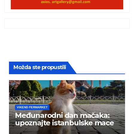
Možda ste propustili
VIKEND FERMARKET
Međunarodni dan mačaka:
upoznajte istanbulske mace