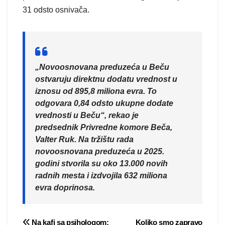
31 odsto osnivača.
„Novoosnovana preduzeća u Beču
ostvaruju direktnu dodatu vrednost u
iznosu od 895,8 miliona evra. To
odgovara 0,84 odsto ukupne dodate
vrednosti u Beču“, rekao je
predsednik Privredne komore Beča,
Valter Ruk. Na tržištu rada
novoosnovana preduzeća u 2025.
godini stvorila su oko 13.000 novih
radnih mesta i izdvojila 632 miliona
evra doprinosa.
Na kafi sa psihologom:
Koliko smo zapravo