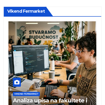
Vikend Fermarket
VIKEND FERMARKET
VIKEND FERMA
naliza upisa na fakultete i
Charli 