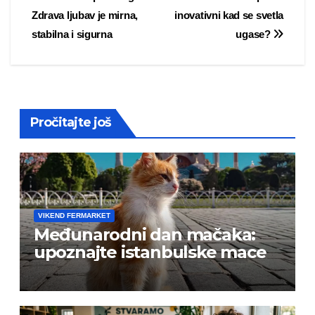
Post
Zdrava ljubav je mirna,
inovativni kad se svetla
navigation
stabilna i sigurna
ugase?
Pročitajte još
VIKEND FERMARKET
Međunarodni dan mačaka:
upoznajte istanbulske mace