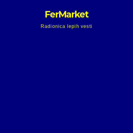
Skip
FerMarket
to
content
Radionica lepih vesti