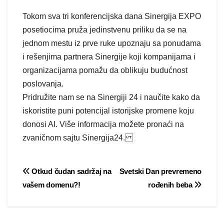
Tokom sva tri konferencijska dana Sinergija EXPO
posetiocima pruža jedinstvenu priliku da se na
jednom mestu iz prve ruke upoznaju sa ponudama
i rešenjima partnera Sinergije koji kompanijama i
organizacijama pomažu da oblikuju budućnost
poslovanja.
Pridružite nam se na Sinergiji 24 i naučite kako da
iskoristite puni potencijal istorijske promene koju
donosi AI. Više informacija možete pronaći na
zvaničnom sajtu Sinergija24.
Post
Otkud čudan sadržaj na
Svetski Dan prevremeno
vašem domenu?!
rođenih beba
navigation