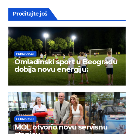
Pročitajte još
FERMARKET
Omladinski sport u Beogradu
dobija novu energiju:
FERMARKET
MOL otvorio novu servisnu