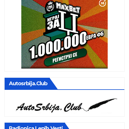
Autosrbija.club
Radionica Lepih Vesti