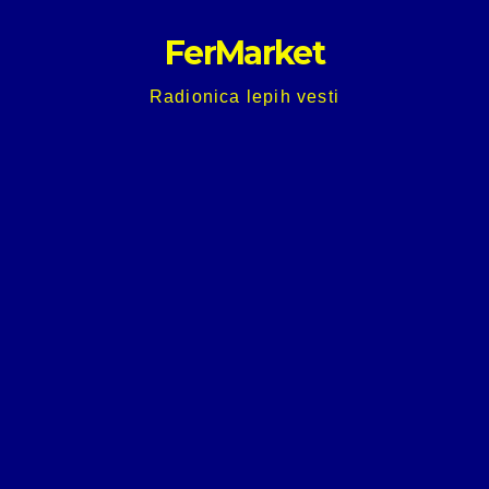
Skip
FerMarket
to
content
Radionica lepih vesti