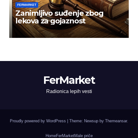
FERMARKET
Zanimljivo suđenje zbog
lekova za gojaznost
FerMarket
Radionica lepih vesti
Proudly powered by WordPress
|
Theme: Newsup by
Themeansar
.
Home
FerMarket
Male priče