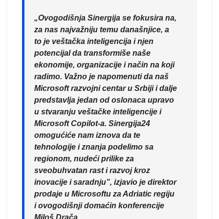
„Ovogodišnja Sinergija se fokusira na,
za nas najvažniju temu današnjice, a
to je veštačka inteligencija i njen
potencijal da transformiše naše
ekonomije, organizacije i način na koji
radimo. Važno je napomenuti da naš
Microsoft razvojni centar u Srbiji i dalje
predstavlja jedan od oslonaca upravo
u stvaranju veštačke inteligencije i
Microsoft Copilot-a. Sinergija24
omogućiće nam iznova da te
tehnologije i znanja podelimo sa
regionom, nudeći prilike za
sveobuhvatan rast i razvoj kroz
inovacije i saradnju”, izjavio je direktor
prodaje u Microsoftu za Adriatic regiju
i ovogodišnji domaćin konferencije
Miloš Drača.