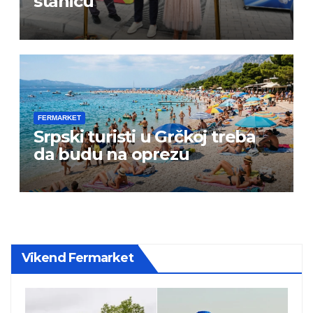
stanicu
FERMARKET
Srpski turisti u Grčkoj treba
da budu na oprezu
Vikend Fermarket