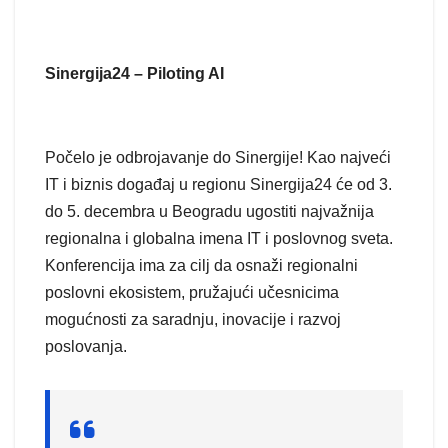
Sinergija24 – Piloting AI
Počelo je odbrojavanje do Sinergije! Kao najveći
IT i biznis događaj u regionu Sinergija24 će od 3.
do 5. decembra u Beogradu ugostiti najvažnija
regionalna i globalna imena IT i poslovnog sveta.
Konferencija ima za cilj da osnaži regionalni
poslovni ekosistem, pružajući učesnicima
mogućnosti za saradnju, inovacije i razvoj
poslovanja.