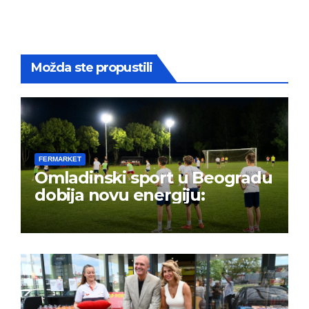
Možda ste propustili
FERMARKET
Omladinski sport u Beogradu
dobija novu energiju: