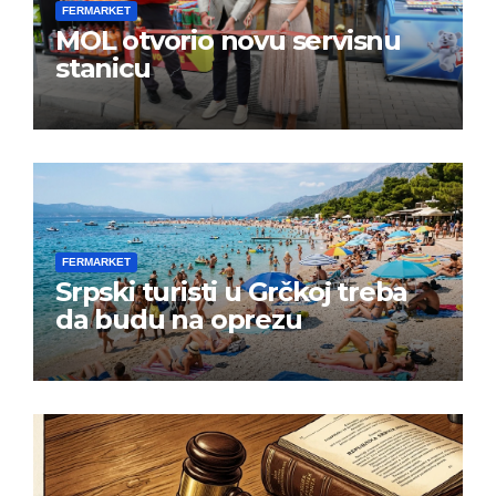
FERMARKET
MOL otvorio novu servisnu
stanicu
FERMARKET
Srpski turisti u Grčkoj treba
da budu na oprezu