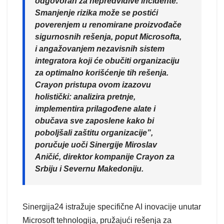
odgovoran za nepredvidive incidente.
Smanjenje rizika može se postići
poverenjem u renomirane proizvođače
sigurnosnih rešenja, poput Microsofta,
i angažovanjem nezavisnih sistem
integratora koji će obučiti organizaciju
za optimalno korišćenje tih rešenja.
Crayon pristupa ovom izazovu
holistički: analizira pretnje,
implementira prilagođene alate i
obučava sve zaposlene kako bi
poboljšali zaštitu organizacije”,
poručuje uoči Sinergije Miroslav
Aničić, direktor kompanije Crayon za
Srbiju i Severnu Makedoniju.
Sinergija24 istražuje specifične AI inovacije unutar
Microsoft tehnologija, pružajući rešenja za