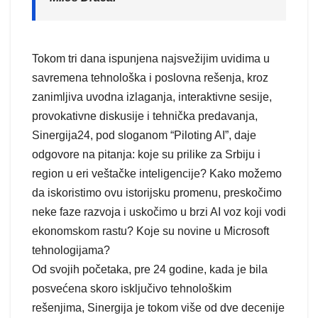
Tokom tri dana ispunjena najsvežijim uvidima u
savremena tehnološka i poslovna rešenja, kroz
zanimljiva uvodna izlaganja, interaktivne sesije,
provokativne diskusije i tehnička predavanja,
Sinergija24, pod sloganom “Piloting AI”, daje
odgovore na pitanja: koje su prilike za Srbiju i
region u eri veštačke inteligencije? Kako možemo
da iskoristimo ovu istorijsku promenu, preskočimo
neke faze razvoja i uskočimo u brzi AI voz koji vodi
ekonomskom rastu? Koje su novine u Microsoft
tehnologijama?
Od svojih početaka, pre 24 godine, kada je bila
posvećena skoro isključivo tehnološkim
rešenjima, Sinergija je tokom više od dve decenije