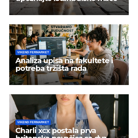
VIKEND FERMARKET
Analiza upisa na fakultete i
potreba tržišta rada
VIKEND FERMARKET
Charli xcx postala prva