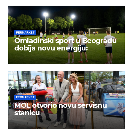
FERMARKET
Omladinski sport u Beogradu
dobija novu energiju:
FERMARKET
MOL otvorio novu servisnu
stanicu