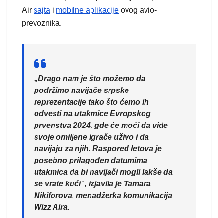
Air
sajta
i
mobilne aplikacije
ovog avio-
prevoznika.
„Drago nam je što možemo da
podržimo navijače srpske
reprezentacije tako što ćemo ih
odvesti na utakmice Evropskog
prvenstva 2024, gde će moći da vide
svoje omiljene igrače uživo i da
navijaju za njih. Raspored letova je
posebno prilagođen datumima
utakmica da bi navijači mogli lakše da
se vrate kući“,
izjavila je
Tamara
Nikiforova, menadžerka komunikacija
Wizz Aira.