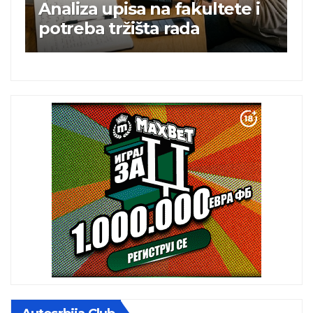
ete i
Charli xcx postala prva
britanska pevačica sa dva
albuma na prvom mestu u
istoj kalendarskoj godini