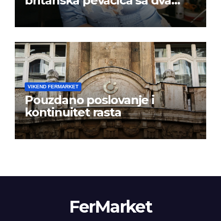
britanska pevačica sa dva
albuma na prvom mestu u
istoj kalendarskoj godini
VIKEND FERMARKET
Pouzdano poslovanje i
kontinuitet rasta
FerMarket