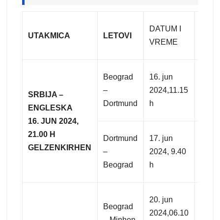
FIK
DATUM I
UTAKMICA
LETOVI​
CEN
VREME
KAR
199
Beograd
16. jun
EUR/
–
2024,11.15
SRBIJA –
22 9
Dortmund
h
ENGLESKA
RSD
16. JUN 2024,
199
21.00 H
Dortmund
17. jun
EUR/
GELZENKIRHEN
–
2024, 9.40
22 9
Beograd
h
RSD
199
20. jun
Beograd
EUR/
2024,06.10
– Minhen
22 9