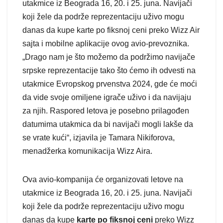
utakmice iz Beograda 16, 20. i 25. juna. Navijači
koji žele da podrže reprezentaciju uživo mogu
danas da kupe karte po fiksnoj ceni preko Wizz Air
sajta i mobilne aplikacije ovog avio-prevoznika.
„Drago nam je što možemo da podržimo navijače
srpske reprezentacije tako što ćemo ih odvesti na
utakmice Evropskog prvenstva 2024, gde će moći
da vide svoje omiljene igrače uživo i da navijaju
za njih. Raspored letova je posebno prilagođen
datumima utakmica da bi navijači mogli lakše da
se vrate kući“, izjavila je Tamara Nikiforova,
menadžerka komunikacija Wizz Aira.
Ova avio-kompanija će organizovati letove na
utakmice iz Beograda 16, 20. i 25. juna. Navijači
koji žele da podrže reprezentaciju uživo mogu
danas da kupe
karte po fiksnoj ceni
preko Wizz