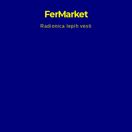
Skip
FerMarket
to
content
Radionica lepih vesti