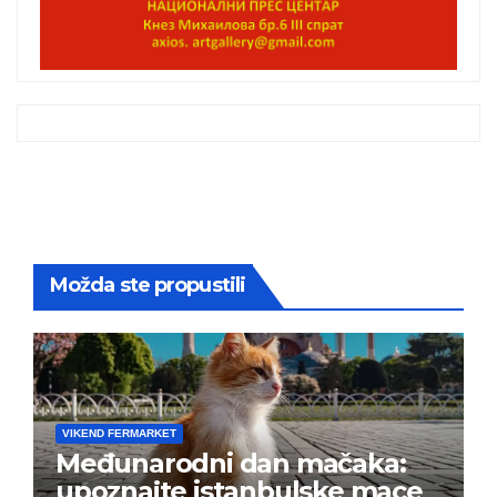
Možda ste propustili
VIKEND FERMARKET
Međunarodni dan mačaka:
upoznajte istanbulske mace