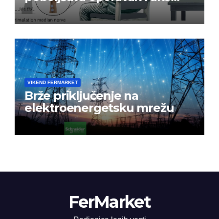
nakon moždanog udara
VIKEND FERMARKET
Brže priključenje na
elektroenergetsku mrežu
FerMarket