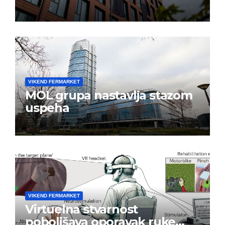
VIKEND FERMARKET
MOL grupa nastavlja stazom
uspeha
VIKEND FERMARKET
Virtuelna stvarnost
poboljšava oporavak ruke