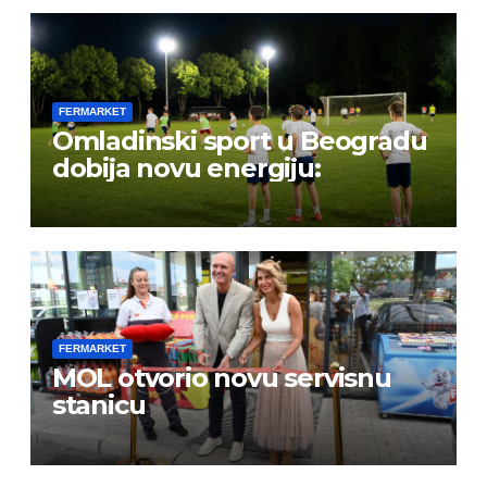
FERMARKET
Omladinski sport u Beogradu
dobija novu energiju:
FERMARKET
MOL otvorio novu servisnu
stanicu