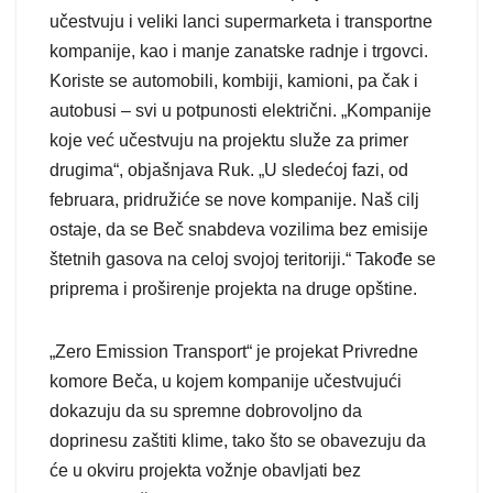
učestvuju i veliki lanci supermarketa i transportne
kompanije, kao i manje zanatske radnje i trgovci.
Koriste se automobili, kombiji, kamioni, pa čak i
autobusi – svi u potpunosti električni. „Kompanije
koje već učestvuju na projektu služe za primer
drugima“, objašnjava Ruk. „U sledećoj fazi, od
februara, pridružiće se nove kompanije. Naš cilj
ostaje, da se Beč snabdeva vozilima bez emisije
štetnih gasova na celoj svojoj teritoriji.“ Takođe se
priprema i proširenje projekta na druge opštine.
„Zero Emission Transport“ je projekat Privredne
komore Beča, u kojem kompanije učestvujući
dokazuju da su spremne dobrovoljno da
doprinesu zaštiti klime, tako što se obavezuju da
će u okviru projekta vožnje obavljati bez