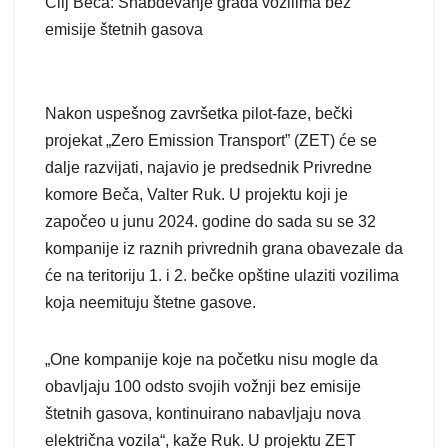
Cilj Beča: Snabdevanje grada vozilima bez
emisije štetnih gasova
Nakon uspešnog završetka pilot-faze, bečki
projekat „Zero Emission Transport” (ZET) će se
dalje razvijati, najavio je predsednik Privredne
komore Beča, Valter Ruk. U projektu koji je
započeo u junu 2024. godine do sada su se 32
kompanije iz raznih privrednih grana obavezale da
će na teritoriju 1. i 2. bečke opštine ulaziti vozilima
koja neemituju štetne gasove.
„One kompanije koje na početku nisu mogle da
obavljaju 100 odsto svojih vožnji bez emisije
štetnih gasova, kontinuirano nabavljaju nova
električna vozila“, kaže Ruk. U projektu ZET