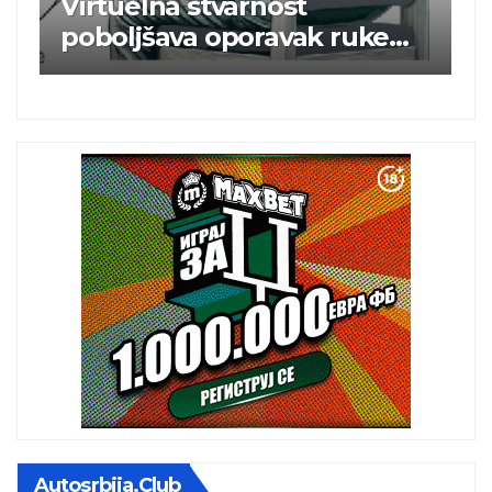
nost
Brže priključenje na
avak ruke
elektroenergetsku m
g udara
Autosrbija.club