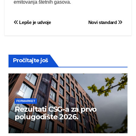
emitovanja štetnih gasova.
Post
Lepše je udvoje
Novi standard
navigation
Pročitajte još
FERMARKET
Rezultati CSG-a za prvo
polugodište 2026.