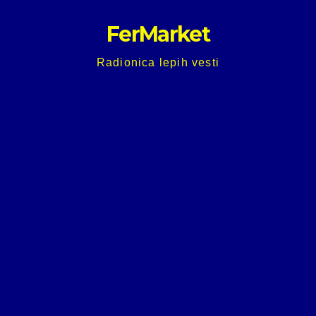
Skip
FerMarket
to
content
Radionica lepih vesti