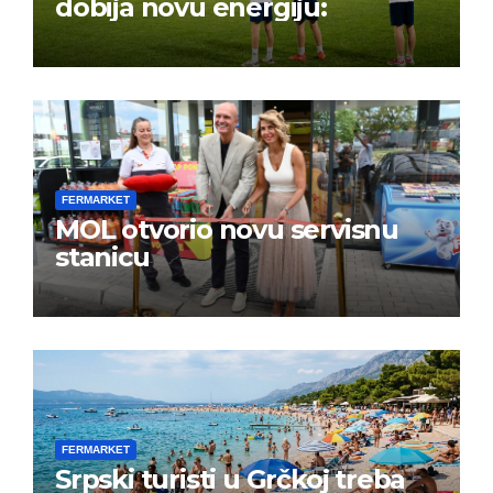
dobija novu energiju:
FERMARKET
MOL otvorio novu servisnu
stanicu
FERMARKET
Srpski turisti u Grčkoj treba