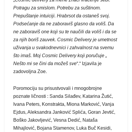
Potragu za smislom. Potrebu za suštinom.
Prepuštanje intuiciji. Hrabrsot da ostaneš svoj.
Podsećanje da ne zaboraviš glasno da voliš. Da
ne zaboraviš one koji su te naučili da voliš i da se
za njih boriš zauvek. Cosmic Delivery je umetnost
uživanja u svakodnevnici i zahvalnost na svemu
što imaš. Moj Cosmic Delivery koji poručuje „
Nešto mi se čini da možeš sve
“.“ Izjavila je
zadovoljna Zoe.
Poromociju su prisustvovali i mnogobrojne
poznate ličnosti : Sanda Silađev, Katarina Žutić,
Ivana Peters, Konstrakta, Miona Marković, Vanja
Ejdus, Aleksandra Janković Splića, Goran Jevtić,
Boško Jakovljević, Vesna Dedić, Nataša
Mihajlović, Bojana Stamenov, Luka Buč Kesidi,