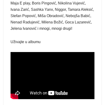
Maja E play, Boris Pingović, Nikolina Vujević,
Ivana Zarić, Sashka Yanx, Niggor, Tamara Aleksić,
Stefan Popović, Miša Obradović, Nebojša Babić,
Nenad Radujević, Milena Božić, Goca Lazarević,
Jelena Ivanović i mnogi, mnogi drugi!
Uživajte u albumu