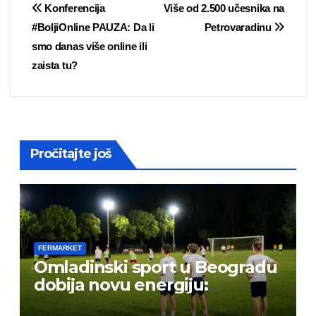
Post
Konferencija
Više od 2.500 učesnika na
#BoljiOnline PAUZA: Da li
Petrovaradinu
navigation
smo danas više online ili
zaista tu?
Pročitajte još
FERMARKET
Omladinski sport u Beogradu
dobija novu energiju: