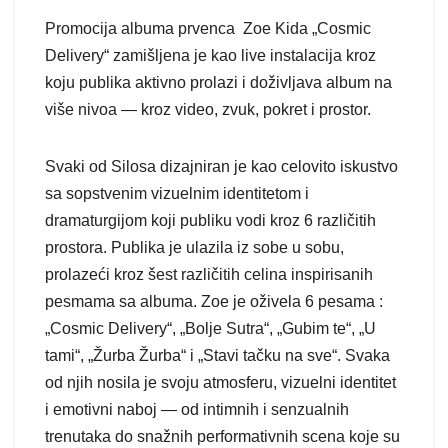
Promocija albuma prvenca Zoe Kida „Cosmic
Delivery“ zamišljena je kao live instalacija kroz
koju publika aktivno prolazi i doživljava album na
više nivoa — kroz video, zvuk, pokret i prostor.
Svaki od Silosa dizajniran je kao celovito iskustvo
sa sopstvenim vizuelnim identitetom i
dramaturgijom koji publiku vodi kroz 6 različitih
prostora. Publika je ulazila iz sobe u sobu,
prolazeći kroz šest različitih celina inspirisanih
pesmama sa albuma. Zoe je oživela 6 pesama :
„Cosmic Delivery“, „Bolje Sutra“, „Gubim te“, „U
tami“, „Žurba Žurba“ i „Stavi tačku na sve“. Svaka
od njih nosila je svoju atmosferu, vizuelni identitet
i emotivni naboj — od intimnih i senzualnih
trenutaka do snažnih performativnih scena koje su