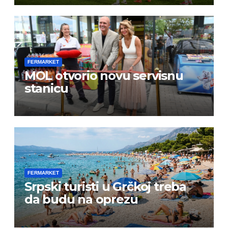
FERMARKET
MOL otvorio novu servisnu
stanicu
FERMARKET
Srpski turisti u Grčkoj treba
da budu na oprezu