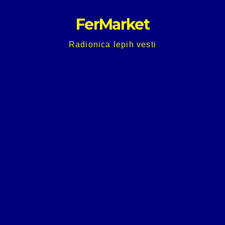
Skip
FerMarket
to
content
Radionica lepih vesti