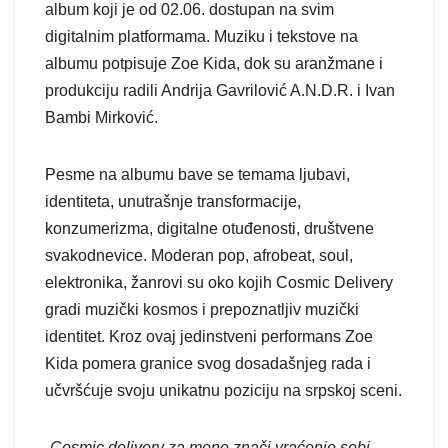
album koji je od 02.06. dostupan na svim
digitalnim platformama. Muziku i tekstove na
albumu potpisuje Zoe Kida, dok su aranžmane i
produkciju radili Andrija Gavrilović A.N.D.R. i Ivan
Bambi Mirković.
Pesme na albumu bave se temama ljubavi,
identiteta, unutrašnje transformacije,
konzumerizma, digitalne otuđenosti, društvene
svakodnevice. Moderan pop, afrobeat, soul,
elektronika, žanrovi su oko kojih Cosmic Delivery
gradi muzički kosmos i prepoznatljiv muzički
identitet. Kroz ovaj jedinstveni performans Zoe
Kida pomera granice svog dosadašnjeg rada i
učvršćuje svoju unikatnu poziciju na srpskoj sceni.
„
Cosmic delivery za mene znači vraćenje sebi.