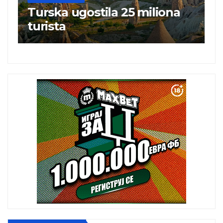
Turska ugostila 25 miliona
N
turista
„
i