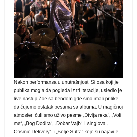
Nakon performansa u unutrašnjosti Silosa koji je
publika mogla da pogleda iz tri iteracije, usledio je
live nastup Zoe sa bendom gde smo imali prilike
da čujemo ostatak pesama sa albuma. U magičnoj
atmosferi čuli smo uživo pesme „Divlja reka“, „Voli
me“, „Bog Dodira“, „Dobar Vajb“ i singlova „
Cosmic Delivery“, i „Bolje Sutra“ koje su najavile