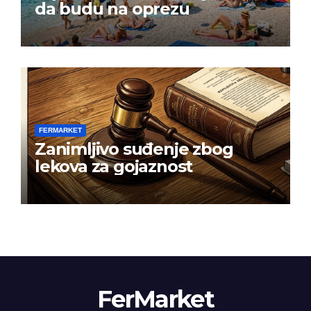
da budu na oprezu
FERMARKET
Zanimljivo suđenje zbog
lekova za gojaznost
FerMarket