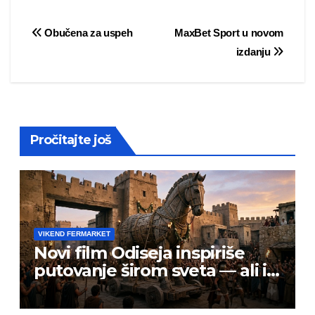
Post
Obučena za uspeh
MaxBet Sport u novom
izdanju
navigation
Pročitajte još
VIKEND FERMARKET
Novi film Odiseja inspiriše
putovanje širom sveta — ali i
prevarante