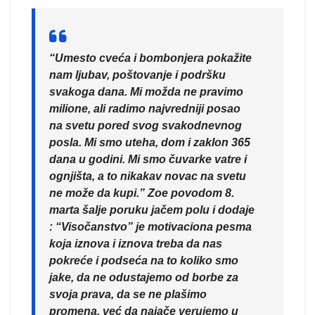
“
Umesto cveća i bombonjera pokažite
nam ljubav, poštovanje i podršku
svakoga dana. Mi možda ne pravimo
milione, ali radimo najvredniji posao
na svetu pored svog svakodnevnog
posla. Mi smo uteha, dom i zaklon 365
dana u godini. Mi smo čuvarke vatre i
ognjišta, a to nikakav novac na svetu
ne može da kupi
.” Zoe povodom 8.
marta šalje poruku jačem polu i dodaje
:
“Visočanstvo” je motivaciona pesma
koja iznova i iznova treba da nas
pokreće i podseća na to koliko smo
jake, da ne odustajemo od borbe za
svoja prava, da se ne plašimo
promena, već da najače verujemo u