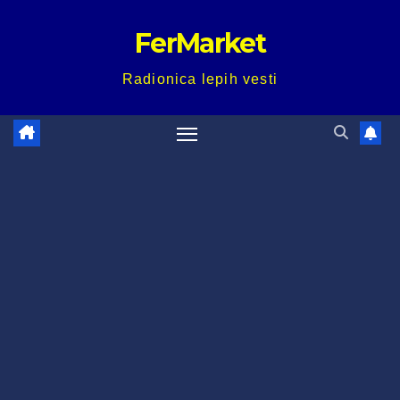
Skip
FerMarket
to
content
Radionica lepih vesti