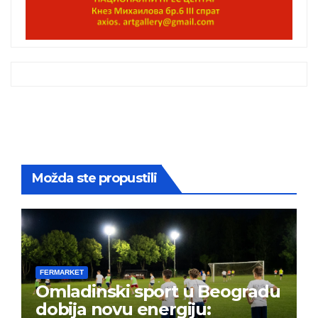
Možda ste propustili
FERMARKET
Omladinski sport u Beogradu
dobija novu energiju: