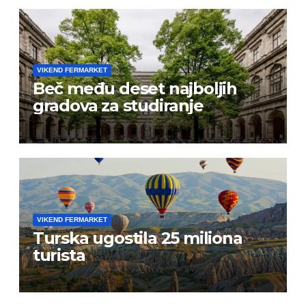
VIKEND FERMARKET
Beč među deset najboljih
gradova za studiranje
VIKEND FERMARKET
Turska ugostila 25 miliona
turista