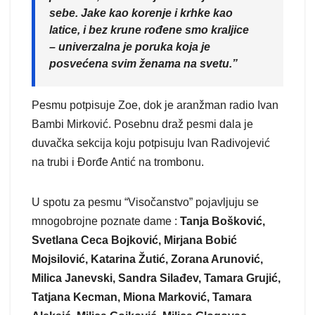
sebe. Jake kao korenje i krhke kao
latice, i bez krune rođene smo kraljice
– univerzalna je poruka koja je
posvećena svim ženama na svetu.”
Pesmu potpisuje Zoe, dok je aranžman radio Ivan
Bambi Mirković. Posebnu draž pesmi dala je
duvačka sekcija koju potpisuju Ivan Radivojević
na trubi i Đorđe Antić na trombonu.
U spotu za pesmu “Visočanstvo” pojavljuju se
mnogobrojne poznate dame :
Tanja Bošković,
Svetlana Ceca Bojković, Mirjana Bobić
Mojsilović, Katarina Žutić, Zorana Arunović,
Milica Janevski, Sandra Silađev, Tamara Grujić,
Tatjana Kecman, Miona Marković, Tamara