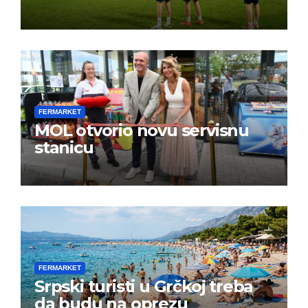
FERMARKET
MOL otvorio novu servisnu
stanicu
FERMARKET
Srpski turisti u Grčkoj treba
da budu na oprezu