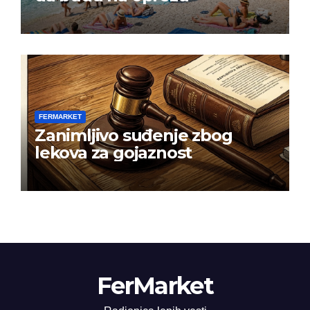
FERMARKET
Zanimljivo suđenje zbog
lekova za gojaznost
FerMarket