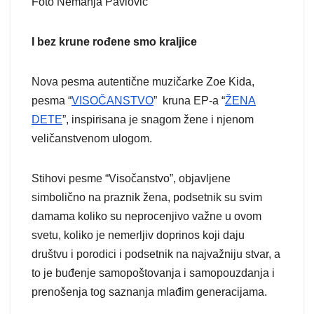
Foto Nemanja Pavlović
I bez krune rođene smo kraljice
Nova pesma autentične muzičarke Zoe Kida,
pesma “
VISOČANSTVO
” kruna EP-a “
ŽENA
DETE
”, inspirisana je snagom žene i njenom
veličanstvenom ulogom.
Stihovi pesme “Visočanstvo”, objavljene
simbolično na praznik žena, podsetnik su svim
damama koliko su neprocenjivo važne u ovom
svetu, koliko je nemerljiv doprinos koji daju
društvu i porodici i podsetnik na najvažniju stvar, a
to je buđenje samopoštovanja i samopouzdanja i
prenošenja tog saznanja mlađim generacijama.