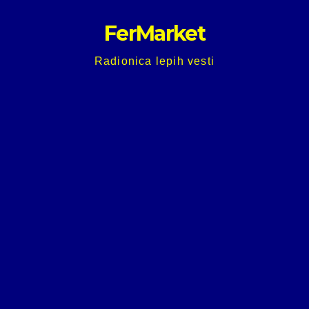
Skip
FerMarket
to
content
Radionica lepih vesti