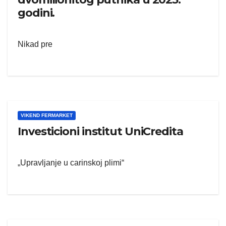
godini.
Nikad pre
VIKEND FERMARKET
Investicioni institut UniCredita
„Upravljanje u carinskoj plimi“