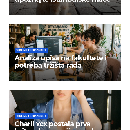
VIKEND FERMARKET
Analiza upisa na fakultete i
potreba tržišta rada
VIKEND FERMARKET
Charli xcx postala prva