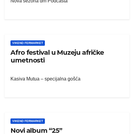
Nova sezona dm Podcasta
VIKEND FERMARKET
Afro festival u Muzeju afričke
umetnosti
Kasiva Mutua – specijalna gošća
VIKEND FERMARKET
Novi album “25”