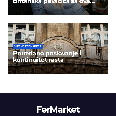
britanska pevačica sa dva
albuma na prvom mestu u
istoj kalendarskoj godini
VIKEND FERMARKET
Pouzdano poslovanje i
kontinuitet rasta
FerMarket