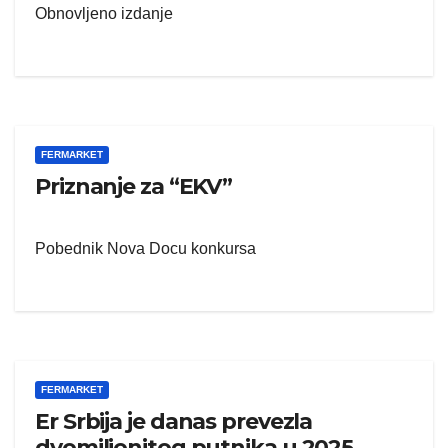
Obnovljeno izdanje
FERMARKET
Priznanje za “EKV”
Pobednik Nova Docu konkursa
FERMARKET
Er Srbija je danas prevezla
dvomilionitog putnika u 2025.