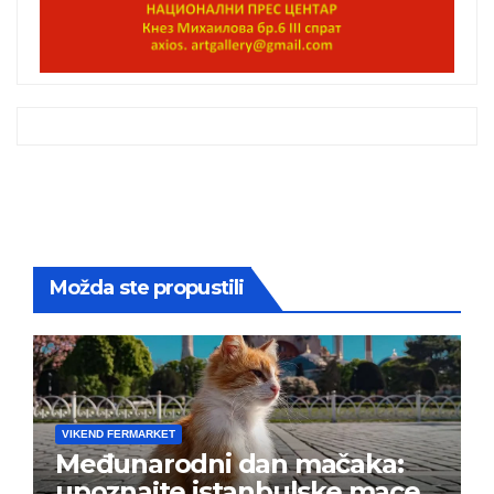
Možda ste propustili
VIKEND FERMARKET
Međunarodni dan mačaka:
upoznajte istanbulske mace