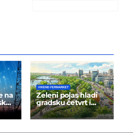
VIKEND FERMARKET
e na
Zeleni pojas hladi
sku
gradsku četvrt i
okolinu