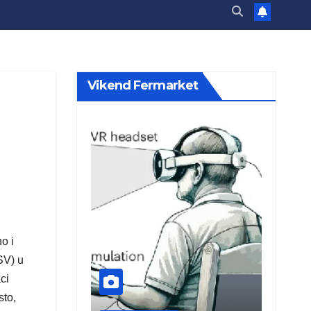
Vikend Fermarket
o i
SV) u
ci
sto,