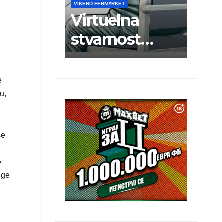
VIKEND FERMARKET
VIKEND FERMARKET
Virtuelna
Brže
stvarnost
priključenje
poboljšava
na
oporavak ruke
elektroenerg
e
nakon
tsku mrežu
u,
moždanog
udara
se
e
uge