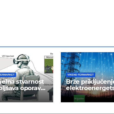
FERMARKET
VIKEND FERMARKET
uelna stvarnost
Brže priključenj
ljšava oporavak
elektroenerget
e nakon
mrežu
danog udara