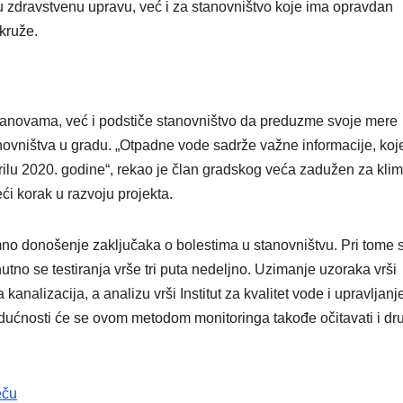
 zdravstvenu upravu, već i za stanovništvo koje ima opravdan
VIKEND FERMARKET
MOL grupa
 kruže.
nastavlja
stazom
anovama, već i podstiče stanovništvo da preduzme svoje mere
uspeha
tanovništva u gradu. „Otpadne vode sadrže važne informacije, koj
ilu 2020. godine“, rekao je član gradskog veća zadužen za klim
ći korak u razvoju projekta.
o donošenje zaključaka o bolestima u stanovništvu. Pri tome 
nutno se testiranja vrše tri puta nedeljno. Uzimanje uzoraka vrši
analizacija, a analizu vrši Institut za kvalitet vode i upravljanj
dućnosti će se ovom metodom monitoringa takođe očitavati i dr
eču