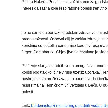
Petera Hakera. Podaci nisu važni samo za gradsku
interes da sazna koje respiratorne bolesti trenutno
To ne samo da pomaže gradskim zdravstvenim ust
predostrožnosti. Osnovni cilj je zaštita zdravlja s
koristimo od početka pandemije koronavirusa u apr
Jirgen Černohorski. Objavljivanje rezultata je slede
Praćenje stanja otpadnih voda omogućava anonimn
koristi podatak količine virusa uzet iz uzoraka. Tre
postrojenje za prečišćavanje otpadnih voda i bečka k
resursima na Tehničkom univerzitetu u Beču. U bu
bolesti.
Link:
Epidemiološki monitoring otpadnih voda u B