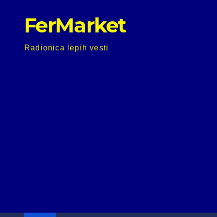
Skip
FerMarket
to
content
Radionica lepih vesti