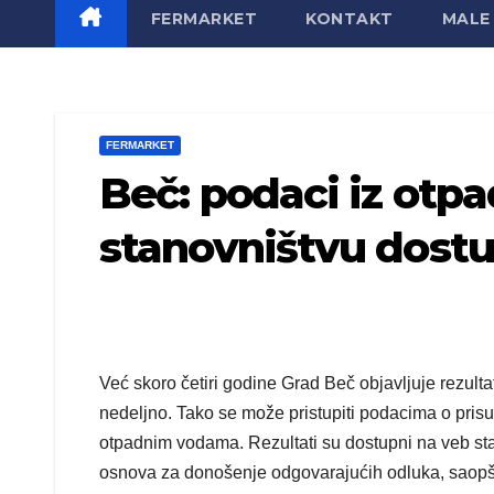
FERMARKET
KONTAKT
MALE 
FERMARKET
Beč: podaci iz otp
stanovništvu dostu
Već skoro četiri godine Grad Beč objavljuje rezultat
nedeljno. Tako se može pristupiti podacima o prisu
otpadnim vodama. Rezultati su dostupni na veb st
osnova za donošenje odgovarajućih odluka, saopšt