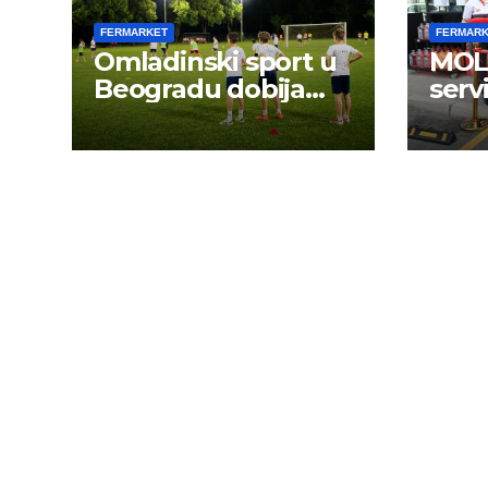
FERMARKET
FERMAR
Omladinski sport u
MOL 
Beogradu dobija
serv
novu energiju: