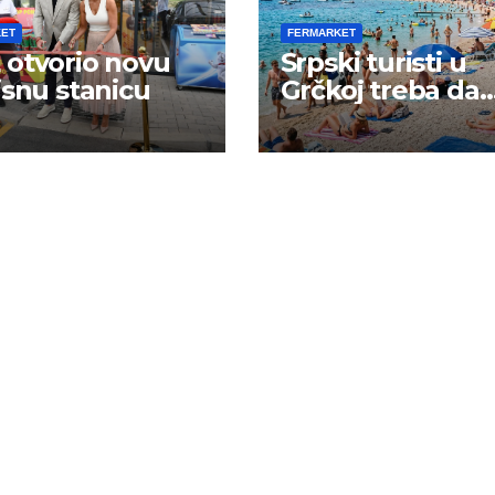
KET
FERMARKET
otvorio novu
Srpski turisti u
isnu stanicu
Grčkoj treba da
budu na oprezu