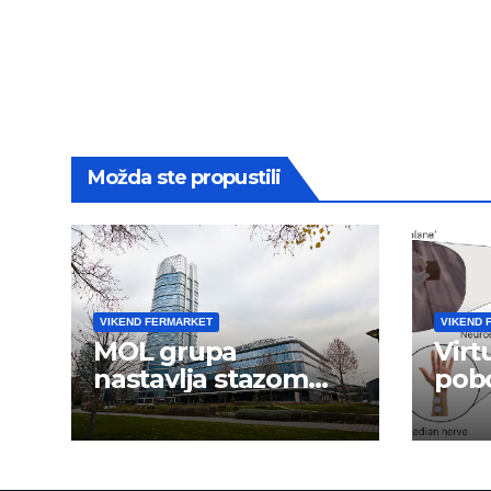
Možda ste propustili
VIKEND FERMARKET
VIKEND 
MOL grupa
Virt
nastavlja stazom
pobo
uspeha
ruk
mož