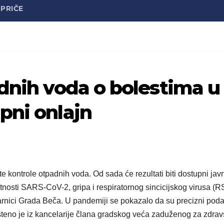
PRIČE
adnih voda o bolestima u
pni onlajn
e kontrole otpadnih voda. Od sada će rezultati biti dostupni javn
tnosti SARS-CoV-2, gripa i respiratornog sincicijskog virusa (R
arnici Grada Beča. U pandemiji se pokazalo da su precizni poda
eno je iz kancelarije člana gradskog veća zaduženog za zdrav