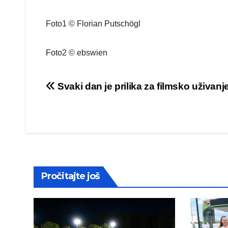
Foto1 © Florian Putschögl
Foto2 © ebswien
Post
Svaki dan je prilika za filmsko uživanj
navigation
Pročitajte još