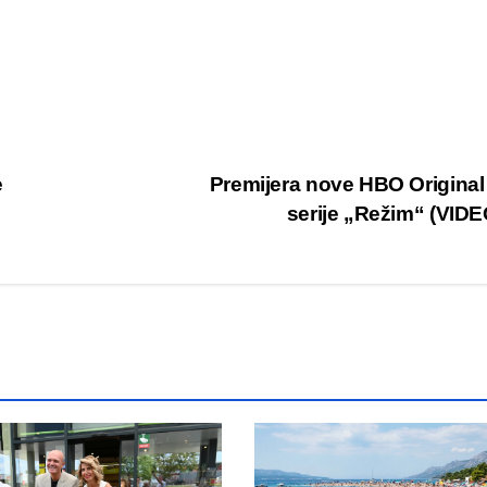
e
Premijera nove HBO Original
serije „Režim“ (VID