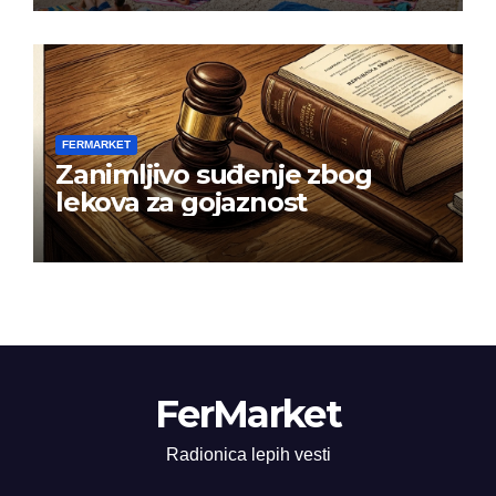
FERMARKET
Zanimljivo suđenje zbog
lekova za gojaznost
FerMarket
Radionica lepih vesti