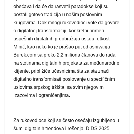
obećava i da će da rasvetli paradokse koji su
postali gotovo tradicija u našim poslovnim
krugovima. Dok mnogi rukovodioci vole da govore
o digitalnoj transformaciji, konkretni primeri
uspešnih digitalnih preobražaja ostaju retkost.
Minić, kao neko ko je prošao put od osnivanja
Burek.com sa preko 2,2 miliona članova do rada
na stotinama digitalnih projekata za međunarodne
klijente, približiće učesnicima šta zaista znači
digitalno transformisati poslovanje u specifičnim
uslovima srpskog tržišta, sa svim njegovim
izazovima i ograničenjima.
Za rukovodioce koji se često osećaju izgubljeno u
šumi digitalnih trendova i rešenja, DIDS 2025