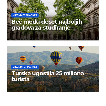
VIKEND FERMARKET
Beč među deset najboljih
gradova za studiranje
VIKEND FERMARKET
Turska ugostila 25 miliona
turista