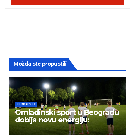
Možda ste propustili
FERMARKET
Omladinski sport u Beogradu
dobija novu energiju: