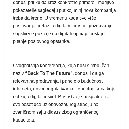
donosi priliku da kroz konkretne primere i merljive
pokazatelje sagledaju put kojim njihova kompanija
treba da krene. U vremenu kada sve više
poslovanja prelazi u digitalni prostor, poznavanje
sopstvene pozicije na digitalnoj mapi postaje
pitanje poslovnog opstanka.
Ovogodišnja konferencija, koja nosi simboličan
naziv
“Back To The Future”,
donosi i druga
relevantna predavanja i panele o budućnosti
interneta, novim regulativama i tehnologijama koje
oblikuju digitalni svet. Prisustvo je besplatno za
sve posetioce uz obaveznu registraciju na
zvaničnom sajtu dids.rs zbog ograničenog
kapaciteta.