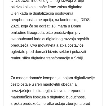
DIDS 2025: Indeks digitalnog razvoja Srbije
otkriva koliko su naše firme zaista digitalne
U eri kada je digitalizacija poslovanja
neophodnost, a ne opcija, na konferenciji DIDS
2025, koja će se održati 18. marta u Domu
omladine Beograda, biće predstavljen prvi
sveobuhvatni Indeks digitalnog razvoja srpskih
preduzeća. Ova inovativna alatka postaviće
ogledalo pred domaći biznis sektor i pokazati
realnu sliku digitalne transformacije u Srbiji.
Za mnoge domaće kompanije, pojam digitalizacije
često ostaje u sferi maglovitih obećanja i
nerazjašnjenih strategija. U svetu prepunom
marketinških floskula o digitalnoj budućnosti,
srpska preduzeća neretko ostaju zbunjena pred