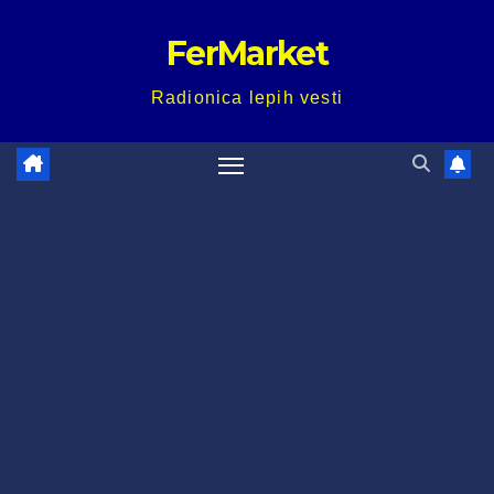
Skip
FerMarket
to
content
Radionica lepih vesti