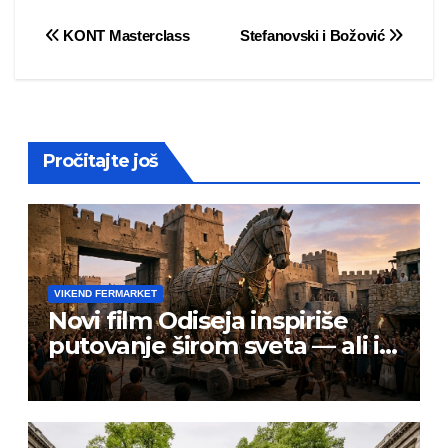
Post
KONT Masterclass
Stefanovski i Božović
navigation
Pročitajte još
VIKEND FERMARKET
Novi film Odiseja inspiriše
putovanje širom sveta — ali i
prevarante