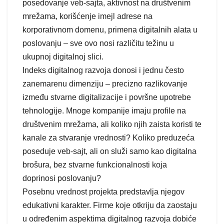
posedovanje veb-sajta, aktivnost na društvenim
mrežama, korišćenje imejl adrese na
korporativnom domenu, primena digitalnih alata u
poslovanju – sve ovo nosi različitu težinu u
ukupnoj digitalnoj slici.
Indeks digitalnog razvoja donosi i jednu često
zanemarenu dimenziju – precizno razlikovanje
između stvarne digitalizacije i površne upotrebe
tehnologije. Mnoge kompanije imaju profile na
društvenim mrežama, ali koliko njih zaista koristi te
kanale za stvaranje vrednosti? Koliko preduzeća
poseduje veb-sajt, ali on služi samo kao digitalna
brošura, bez stvarne funkcionalnosti koja
doprinosi poslovanju?
Posebnu vrednost projekta predstavlja njegov
edukativni karakter. Firme koje otkriju da zaostaju
u određenim aspektima digitalnog razvoja dobiće