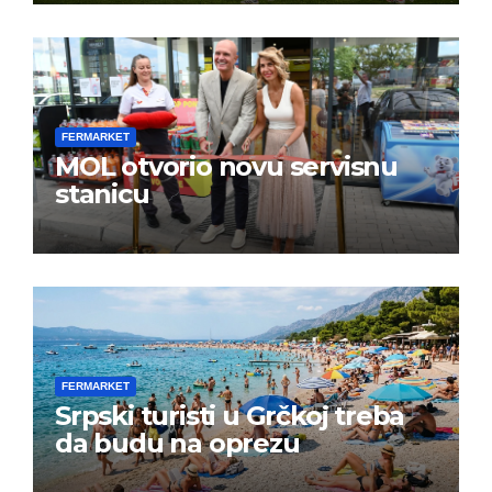
FERMARKET
MOL otvorio novu servisnu
stanicu
FERMARKET
Srpski turisti u Grčkoj treba
da budu na oprezu