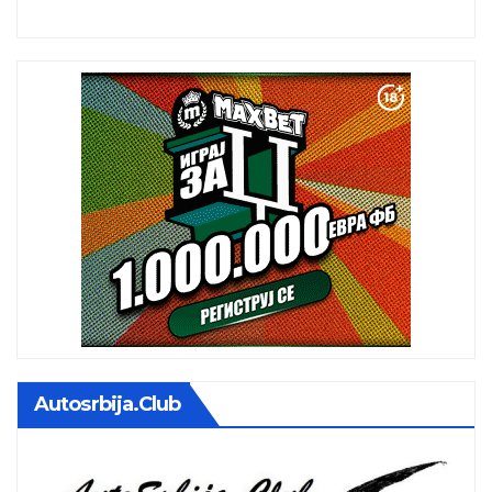
istoj kalendarskoj godini
Autosrbija.club