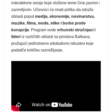
interaktivne sesije koje složene teme čine jasnim i
zanimljivim. Učesnici će imati priliku da istraže
oblasti poput
medija, ekonomije, novinarstva,
muzike, filma, mode, etike i borbe protiv
korupcije
. Program vode
vrhunski stručnjaci i
lideri
iz različitih oblasti sa prostora Balkana,
pružajući jedinstveno edukativno iskustvo koje
podstiče kritičko razmišljanje.