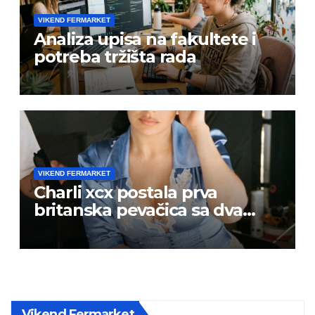
VIKEND FERMARKET
Analiza upisa na fakultete i
potreba tržišta rada
VIKEND FERMARKET
Charli xcx postala prva
britanska pevačica sa dva
albuma na prvom mestu u
istoj kalendarskoj godini
Vikend Fermarket