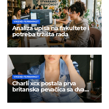
VIKEND FERMARKET
Analiza upisa na fakultete i
potreba tržišta rada
VIKEND FERMARKET
Charli xcx postala prva
britanska pevačica sa dva
albuma na prvom mestu u
istoj kalendarskoj godini