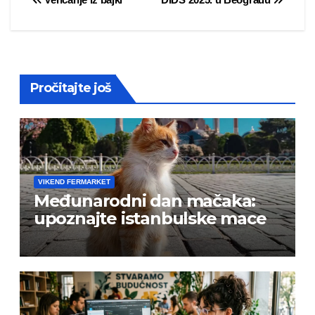
Post
navigation
Pročitajte još
VIKEND FERMARKET
Međunarodni dan mačaka:
upoznajte istanbulske mace