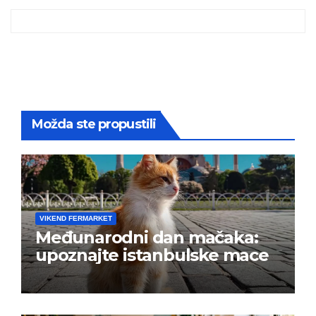
Možda ste propustili
VIKEND FERMARKET
Međunarodni dan mačaka:
upoznajte istanbulske mace