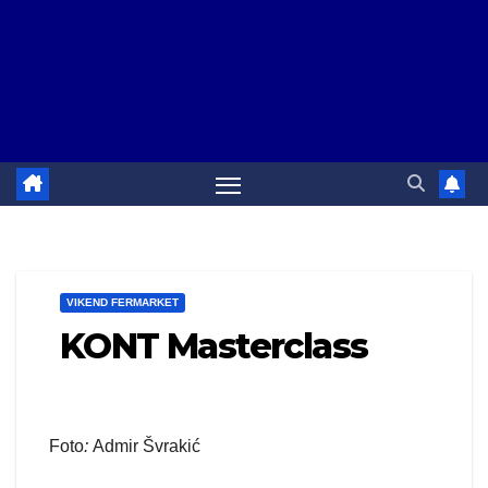
VIKEND FERMARKET
KONT Masterclass
Foto
:
Admir Švrakić