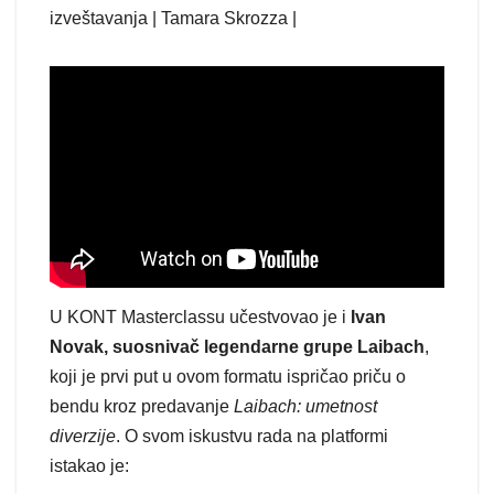
izveštavanja | Tamara Skrozza |
U KONT Masterclassu učestvovao je i
Ivan
Novak, suosnivač legendarne grupe Laibach
,
koji je prvi put u ovom formatu ispričao priču o
bendu kroz predavanje
Laibach: umetnost
diverzije
. O svom iskustvu rada na platformi
istakao je: