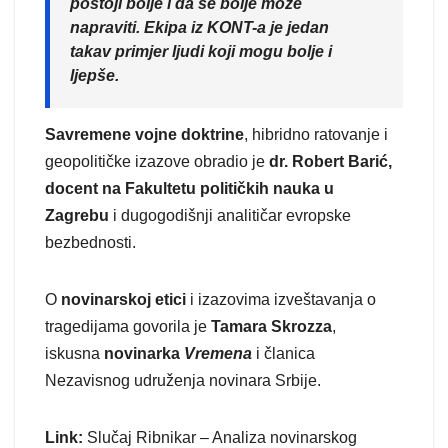
postoji bolje i da se bolje može
napraviti. Ekipa iz KONT-a je jedan
takav primjer ljudi koji mogu bolje i
ljepše.
Savremene vojne doktrine
, hibridno ratovanje i
geopolitičke izazove obradio je
dr. Robert Barić,
docent na Fakultetu političkih nauka u
Zagrebu
i dugogodišnji analitičar evropske
bezbednosti.
O
novinarskoj etici
i izazovima izveštavanja o
tragedijama govorila je
Tamara Skrozza
,
iskusna
novinarka
Vremena
i članica
Nezavisnog udruženja novinara Srbije.
Link:
Slučaj Ribnikar – Analiza novinarskog