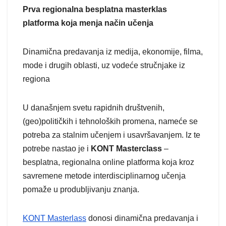
Prva regionalna besplatna masterklas
platforma koja menja način učenja
Dinamična predavanja iz medija, ekonomije, filma,
mode i drugih oblasti, uz vodeće stručnjake iz
regiona
U današnjem svetu rapidnih društvenih,
(geo)političkih i tehnoloških promena, nameće se
potreba za stalnim učenjem i usavršavanjem. Iz te
potrebe nastao je i
KONT Masterclass
–
besplatna, regionalna online platforma koja kroz
savremene metode interdisciplinarnog učenja
pomaže u produbljivanju znanja.
KONT Masterlass
donosi dinamična predavanja i