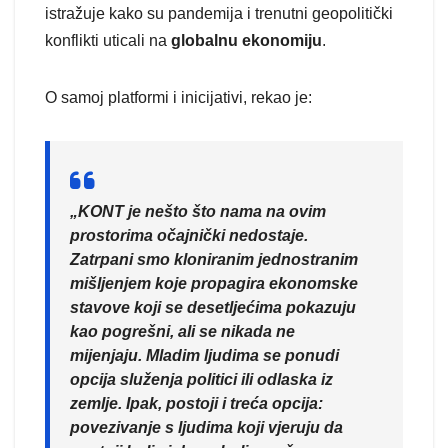
istražuje kako su pandemija i trenutni geopolitički
konflikti uticali na
globalnu ekonomiju
.
O samoj platformi i inicijativi, rekao je:
„KONT je nešto što nama na ovim
prostorima očajnički nedostaje.
Zatrpani smo kloniranim jednostranim
mišljenjem koje propagira ekonomske
stavove koji se desetljećima pokazuju
kao pogrešni, ali se nikada ne
mijenjaju. Mladim ljudima se ponudi
opcija služenja politici ili odlaska iz
zemlje. Ipak, postoji i treća opcija:
povezivanje s ljudima koji vjeruju da