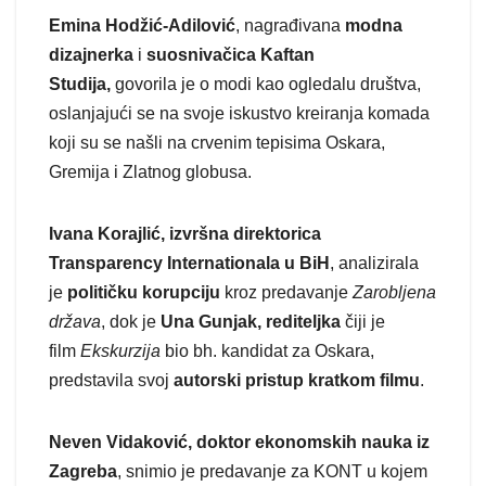
Emina Hodžić-Adilović
, nagrađivana
modna
dizajnerka
i
suosnivačica Kaftan
Studija,
govorila je o modi kao ogledalu društva,
oslanjajući se na svoje iskustvo kreiranja komada
koji su se našli na crvenim tepisima Oskara,
Gremija i Zlatnog globusa.
Ivana Korajlić, izvršna direktorica
Transparency Internationala u BiH
, analizirala
je
političku korupciju
kroz predavanje
Zarobljena
država
, dok je
Una Gunjak, rediteljka
čiji je
film
Ekskurzija
bio bh. kandidat za Oskara,
predstavila svoj
autorski pristup kratkom filmu
.
Neven Vidaković, doktor ekonomskih nauka iz
Zagreba
, snimio je predavanje za KONT u kojem