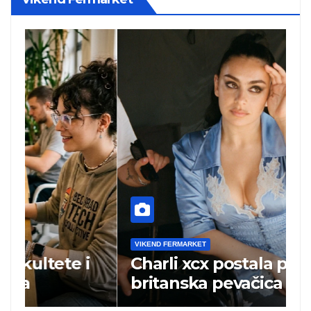
VIKEND FERMARKET
V
Charli xcx postala prva
P
britanska pevačica sa dva
k
albuma na prvom mestu u