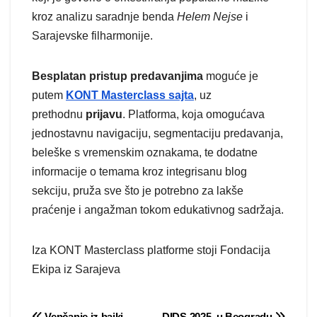
kroz analizu saradnje benda
Helem Nejse
i
Sarajevske filharmonije.
Besplatan pristup predavanjima
moguće je
putem
KONT Masterclass sajta
, uz
prethodnu
prijavu
. Platforma, koja omogućava
jednostavnu navigaciju, segmentaciju predavanja,
beleške s vremenskim oznakama, te dodatne
informacije o temama kroz integrisanu blog
sekciju, pruža sve što je potrebno za lakše
praćenje i angažman tokom edukativnog sadržaja.
Iza KONT Masterclass platforme stoji Fondacija
Ekipa iz Sarajeva
Venčanje iz bajki
DIDS 2025. u Beogradu