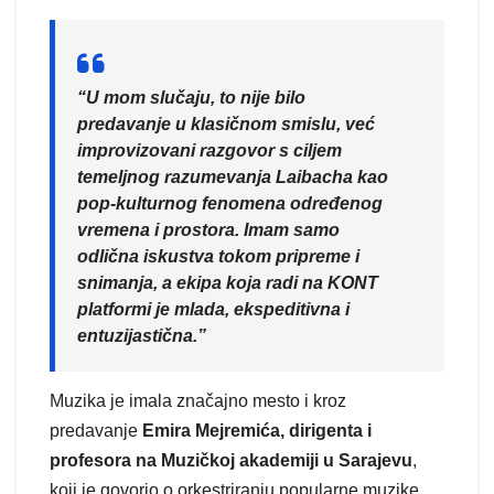
“U mom slučaju, to nije bilo
predavanje u klasičnom smislu, već
improvizovani razgovor s ciljem
temeljnog razumevanja Laibacha kao
pop-kulturnog fenomena određenog
vremena i prostora. Imam samo
odlična iskustva tokom pripreme i
snimanja, a ekipa koja radi na KONT
platformi je mlada, ekspeditivna i
entuzijastična.”
Muzika je imala značajno mesto i kroz
predavanje
Emira Mejremića, dirigenta i
profesora na Muzičkoj akademiji u Sarajevu
,
koji je govorio o orkestriranju popularne muzike