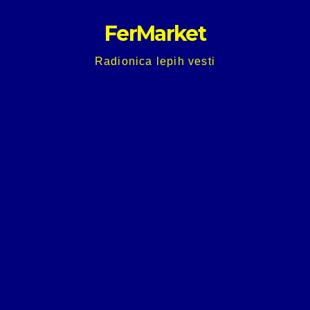
Skip
FerMarket
to
content
Radionica lepih vesti