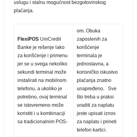
uslugu i stalnu mogućnost bezgotovinskog
plaćanja.
om. Obuka
FlexiPOS
UniCredit
zaposlenih za
Banke je rešenje lako
korišćenje
za korišćenje i primenu
terminala je
jer se u svega nekoliko
jednostavna, a
sekundi terminal može
korisničko iskustvo
instalirati na mobilnom
plaćanja znatno
telefonu, a ukoliko je
unapređeno. Sve
potrebno, ovaj terminal
što treba u praksi
se istovremeno može
uraditi za naplatu
koristiti i u kombinaciji
jeste upisati iznos
sa tradicionalnim POS-
za naplatu i prineti
telefon kartici.