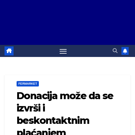
FERMARKET
Donacija može da se
izvrši i
beskontaktnim
plaćanjem