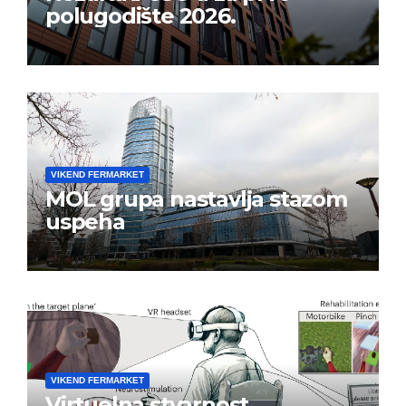
polugodište 2026.
VIKEND FERMARKET
MOL grupa nastavlja stazom
uspeha
VIKEND FERMARKET
Virtuelna stvarnost