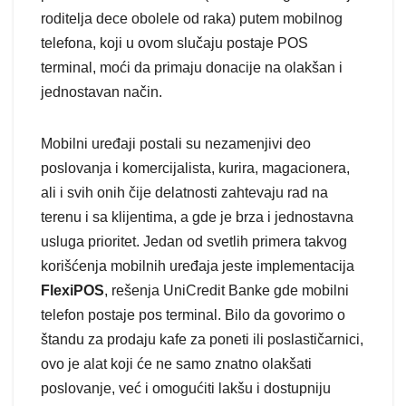
roditelja dece obolele od raka) putem mobilnog
telefona, koji u ovom slučaju postaje POS
terminal, moći da primaju donacije na olakšan i
jednostavan način.
Mobilni uređaji postali su nezamenjivi deo
poslovanja i komercijalista, kurira, magacionera,
ali i svih onih čije delatnosti zahtevaju rad na
terenu i sa klijentima, a gde je brza i jednostavna
usluga prioritet. Jedan od svetlih primera takvog
korišćenja mobilnih uređaja jeste implementacija
FlexiPOS
, rešenja UniCredit Banke gde mobilni
telefon postaje pos terminal. Bilo da govorimo o
štandu za prodaju kafe za poneti ili poslastičarnici,
ovo je alat koji će ne samo znatno olakšati
poslovanje, već i omogućiti lakšu i dostupniju