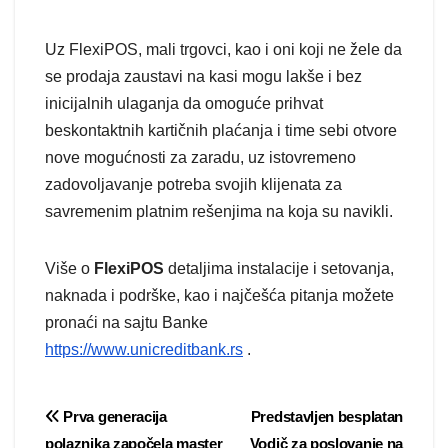
Uz FlexiPOS, mali trgovci, kao i oni koji ne žele da
se prodaja zaustavi na kasi mogu lakše i bez
inicijalnih ulaganja da omoguće prihvat
beskontaktnih kartičnih plaćanja i time sebi otvore
nove mogućnosti za zaradu, uz istovremeno
zadovoljavanje potreba svojih klijenata za
savremenim platnim rešenjima na koja su navikli.
Više o
FlexiPOS
detaljima instalacije i setovanja,
naknada i podrške, kao i najčešća pitanja možete
pronaći na sajtu Banke
https://www.unicreditbank.rs
.
Post
Prva generacija
Predstavljen besplatan
polaznika započela master
Vodič za poslovanje na