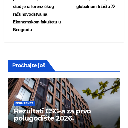
navigation
studije iz forenzičkog
globalnom tržištu
računovodstva na
Ekonomskom fakultetu u
Beogradu
Pročitajte još
FERMARKET
Rezultati CSG-a za prvo
polugodište 2026.