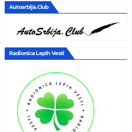
Autosrbija.club
Radionica Lepih Vesti