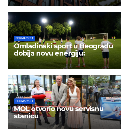
FERMARKET
Omladinski sport u Beogradu
dobija novu energiju:
FERMARKET
MOL otvorio novu servisnu
stanicu