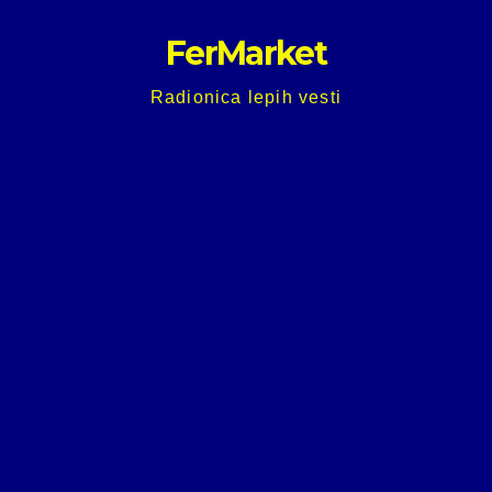
Skip
FerMarket
to
content
Radionica lepih vesti