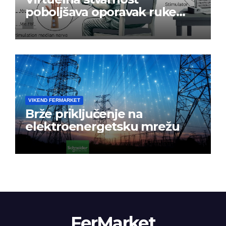
poboljšava oporavak ruke
nakon moždanog udara
VIKEND FERMARKET
Brže priključenje na
elektroenergetsku mrežu
FerMarket