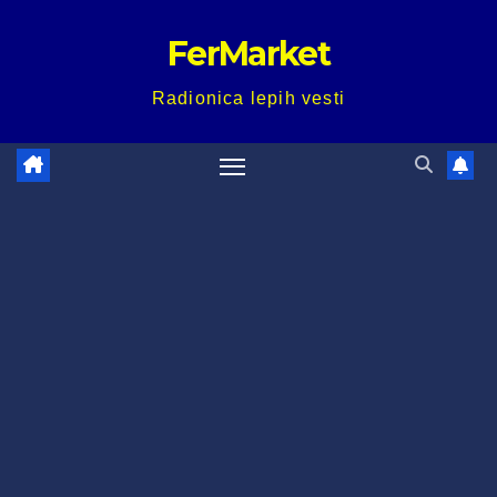
Skip
FerMarket
to
content
Radionica lepih vesti