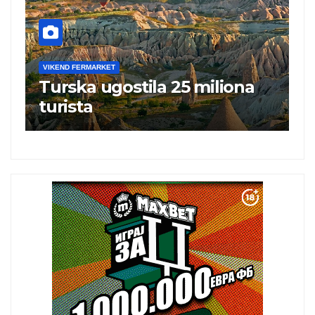
VIKEND FERMARKET
V
Turska ugostila 25 miliona
N
turista
„
i