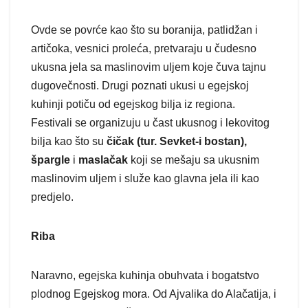
Ovde se povrće kao što su boranija, patlidžan i
artičoka, vesnici proleća, pretvaraju u čudesno
ukusna jela sa maslinovim uljem koje čuva tajnu
dugovečnosti. Drugi poznati ukusi u egejskoj
kuhinji potiču od egejskog bilja iz regiona.
Festivali se organizuju u čast ukusnog i lekovitog
bilja kao što su
čičak (tur. Sevket-i bostan),
špargle
i
maslačak
koji se mešaju sa ukusnim
maslinovim uljem i služe kao glavna jela ili kao
predjelo.
Riba
Naravno, egejska kuhinja obuhvata i bogatstvo
plodnog Egejskog mora. Od Ajvalika do Alačatija, i