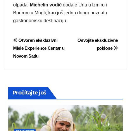
otpada.
Michelin vodič
dodaje Urlu u Izmiru i
Bodrum u Mugli, kao još jednu dobro poznatu
gastronomsku destinaciju.
Post
Otvoren ekskluzivni
Osvojite ekskluzivne
Miele Experience Centar u
poklone
navigation
Novom Sadu
Pročitajte još