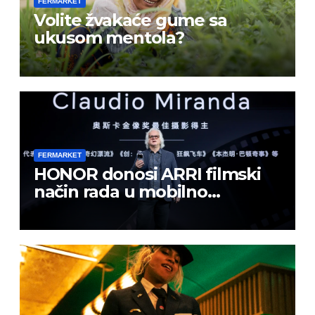
FERMARKET
Volite žvakaće gume sa
ukusom mentola?
FERMARKET
HONOR donosi ARRI filmski
način rada u mobilno
kreiranje sadržaja