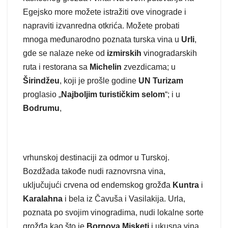
Egejsko more možete istražiti ove vinograde i
napraviti izvanredna otkrića. Možete probati
mnoga međunarodno poznata turska vina u
Urli
,
gde se nalaze neke od
izmirskih
vinogradarskih
ruta i restorana sa
Michelin
zvezdicama; u
Širindžeu
, koji je prošle godine
UN Turizam
proglasio „
Najboljim turističkim selom
“; i u
Bodrumu
,
vrhunskoj destinaciji za odmor u Turskoj.
Bozdžada takođe nudi raznovrsna vina,
uključujući crvena od endemskog grožđa
Kuntra
i
Karalahna
i bela iz Čavuša i Vasilakija. Urla,
poznata po svojim vinogradima, nudi lokalne sorte
grožđa kao što je
Bornova Misketi
i ukusna vina