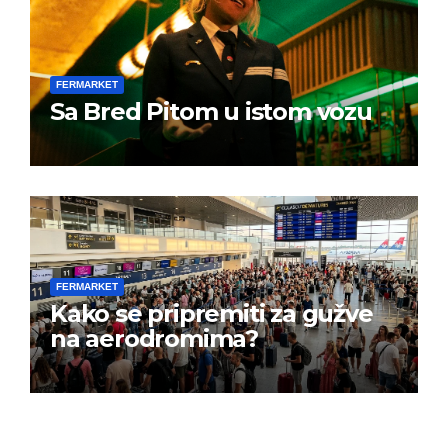
FERMARKET
Sa Bred Pitom u istom vozu
FERMARKET
Kako se pripremiti za gužve
na aerodromima?