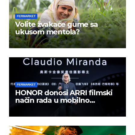
FERMARKET
Volite žvakaće gume sa
ukusom mentola?
FERMARKET
HONOR donosi ARRI filmski
način rada u mobilno
kreiranje sadržaja