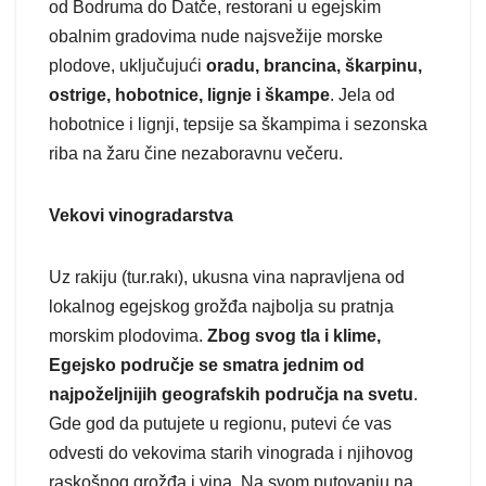
od Bodruma do Datče, restorani u egejskim
obalnim gradovima nude najsvežije morske
plodove, uključujući
oradu, brancina, škarpinu,
ostrige, hobotnice, lignje i škampe
. Jela od
hobotnice i lignji, tepsije sa škampima i sezonska
riba na žaru čine nezaboravnu večeru.
Vekovi vinogradarstva
Uz rakiju (tur.rakı), ukusna vina napravljena od
lokalnog egejskog grožđa najbolja su pratnja
morskim plodovima.
Zbog svog tla i klime,
Egejsko područje se smatra jednim od
najpoželjnijih geografskih područja na svetu
.
Gde god da putujete u regionu, putevi će vas
odvesti do vekovima starih vinograda i njihovog
raskošnog grožđa i vina. Na svom putovanju na