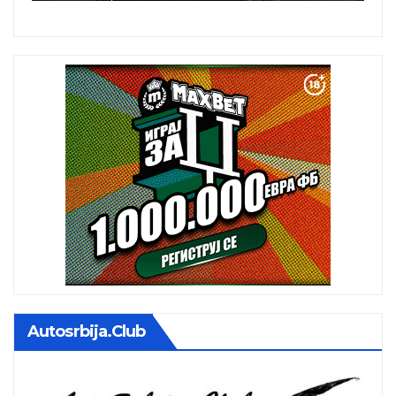
istoj kalendarskoj godini
Autosrbija.club