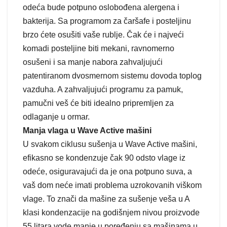
odeća bude potpuno oslobođena alergena i
bakterija. Sa programom za čaršafe i posteljinu
brzo ćete osušiti vaše rublje. Čak će i najveći
komadi posteljine biti mekani, ravnomerno
osušeni i sa manje nabora zahvaljujući
patentiranom dvosmernom sistemu dovoda toplog
vazduha. A zahvaljujući programu za pamuk,
pamučni veš će biti idealno pripremljen za
odlaganje u ormar.
Manja vlaga u Wave Active mašini
U svakom ciklusu sušenja u Wave Active mašini,
efikasno se kondenzuje čak 90 odsto vlage iz
odeće, osiguravajući da je ona potpuno suva, a
vaš dom neće imati problema uzrokovanih viškom
vlage. To znači da mašine za sušenje veša u A
klasi kondenzacije na godišnjem nivou proizvode
55 litara vode manje u poređenju sa mašinama u