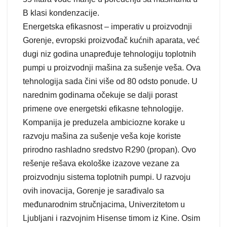
B klasi kondenzacije.
Energetska efikasnost – imperativ u proizvodnji
Gorenje, evropski proizvođač kućnih aparata, već
dugi niz godina unapređuje tehnologiju toplotnih
pumpi u proizvodnji mašina za sušenje veša. Ova
tehnologija sada čini više od 80 odsto ponude. U
narednim godinama očekuje se dalji porast
primene ove energetski efikasne tehnologije.
Kompanija je preduzela ambiciozne korake u
razvoju mašina za sušenje veša koje koriste
prirodno rashladno sredstvo R290 (propan). Ovo
rešenje rešava ekološke izazove vezane za
proizvodnju sistema toplotnih pumpi. U razvoju
ovih inovacija, Gorenje je sarađivalo sa
međunarodnim stručnjacima, Univerzitetom u
Ljubljani i razvojnim Hisense timom iz Kine. Osim