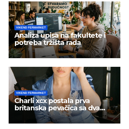
VIKEND FERMARKET
Analiza upisa na fakultete i
potreba tržišta rada
VIKEND FERMARKET
Charli xcx postala prva
britanska pevačica sa dva
albuma na prvom mestu u
istoj kalendarskoj godini