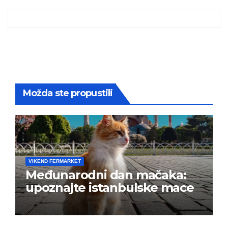
Možda ste propustili
VIKEND FERMARKET
Međunarodni dan mačaka:
upoznajte istanbulske mace