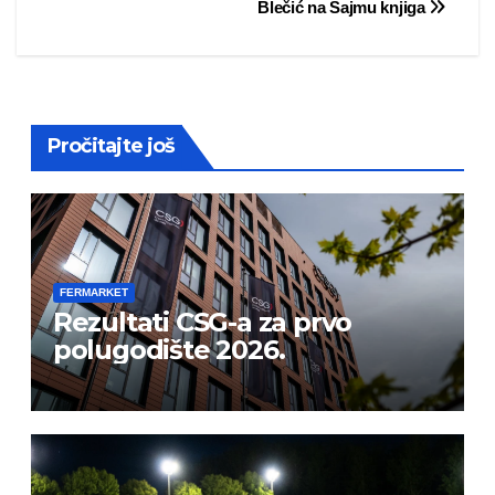
Blečić na Sajmu knjiga
Pročitajte još
FERMARKET
Rezultati CSG-a za prvo
polugodište 2026.