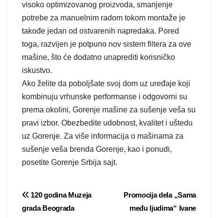
visoko optimizovanog proizvoda, smanjenje
potrebe za manuelnim radom tokom montaže je
takođe jedan od ostvarenih napredaka. Pored
toga, razvijen je potpuno nov sistem filtera za ove
mašine, što će dodatno unaprediti korisničko
iskustvo.
Ako želite da poboljšate svoj dom uz uređaje koji
kombinuju vrhunske performanse i odgovorni su
prema okolini, Gorenje mašine za sušenje veša su
pravi izbor. Obezbedite udobnost, kvalitet i uštedu
uz Gorenje. Za više informacija o mašinama za
sušenje veša brenda Gorenje, kao i ponudi,
posetite Gorenje Srbija sajt.
Post
120 godina Muzeja
Promocija dela „Sama
grada Beograda
među ljudima“ Ivane
navigation