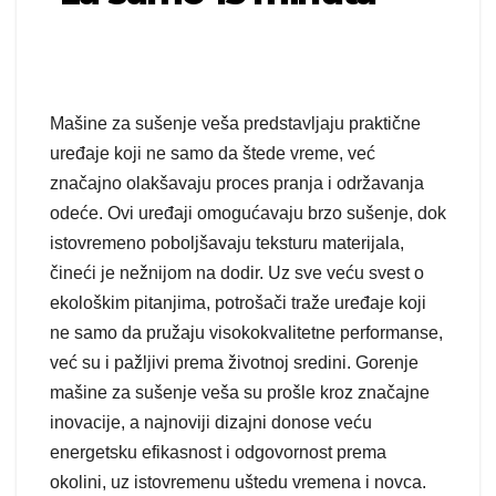
Mašine za sušenje veša predstavljaju praktične
uređaje koji ne samo da štede vreme, već
značajno olakšavaju proces pranja i održavanja
odeće. Ovi uređaji omogućavaju brzo sušenje, dok
istovremeno poboljšavaju teksturu materijala,
čineći je nežnijom na dodir. Uz sve veću svest o
ekološkim pitanjima, potrošači traže uređaje koji
ne samo da pružaju visokokvalitetne performanse,
već su i pažljivi prema životnoj sredini. Gorenje
mašine za sušenje veša su prošle kroz značajne
inovacije, a najnoviji dizajni donose veću
energetsku efikasnost i odgovornost prema
okolini, uz istovremenu uštedu vremena i novca.