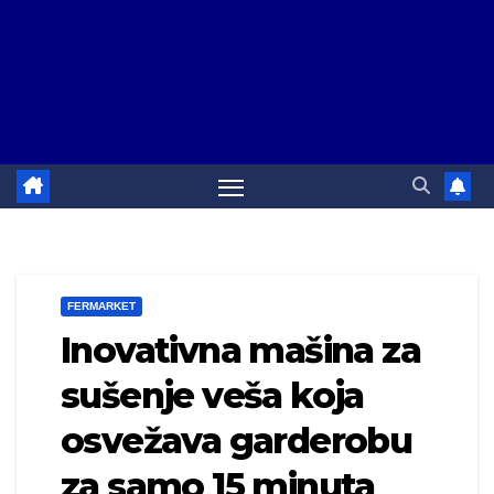
FERMARKET
Inovativna mašina za
sušenje veša koja
osvežava garderobu
za samo 15 minuta