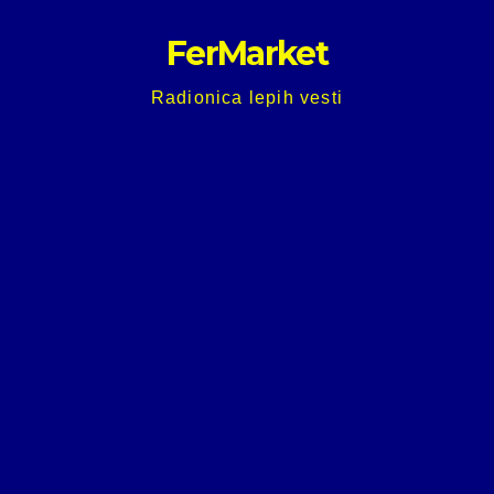
Skip
FerMarket
to
content
Radionica lepih vesti