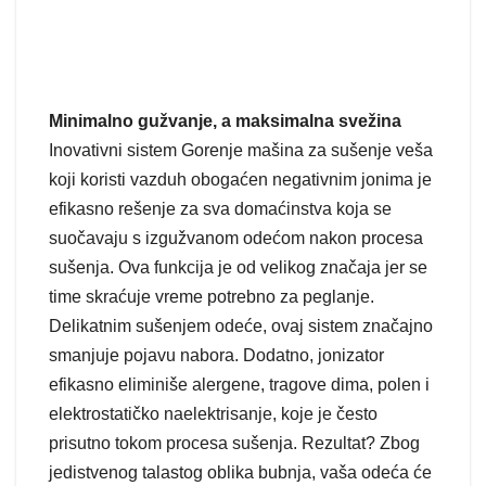
Minimalno gužvanje, a maksimalna svežina
Inovativni sistem Gorenje mašina za sušenje veša
koji koristi vazduh obogaćen negativnim jonima je
efikasno rešenje za sva domaćinstva koja se
suočavaju s izgužvanom odećom nakon procesa
sušenja. Ova funkcija je od velikog značaja jer se
time skraćuje vreme potrebno za peglanje.
Delikatnim sušenjem odeće, ovaj sistem značajno
smanjuje pojavu nabora. Dodatno, jonizator
efikasno eliminiše alergene, tragove dima, polen i
elektrostatičko naelektrisanje, koje je često
prisutno tokom procesa sušenja. Rezultat? Zbog
jedistvenog talastog oblika bubnja, vaša odeća će