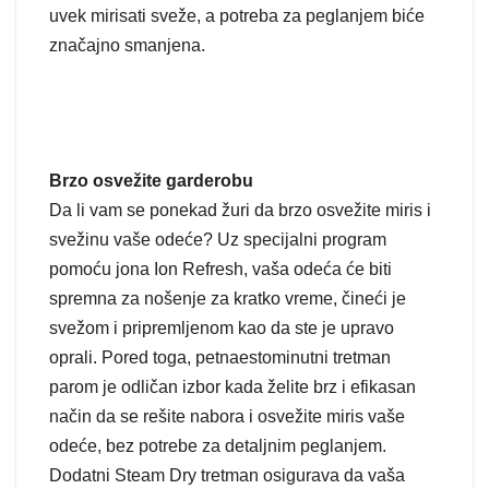
uvek mirisati sveže, a potreba za peglanjem biće
značajno smanjena.
Brzo osvežite garderobu
Da li vam se ponekad žuri da brzo osvežite miris i
svežinu vaše odeće? Uz specijalni program
pomoću jona Ion Refresh, vaša odeća će biti
spremna za nošenje za kratko vreme, čineći je
svežom i pripremljenom kao da ste je upravo
oprali. Pored toga, petnaestominutni tretman
parom je odličan izbor kada želite brz i efikasan
način da se rešite nabora i osvežite miris vaše
odeće, bez potrebe za detaljnim peglanjem.
Dodatni Steam Dry tretman osigurava da vaša