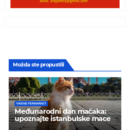
Možda ste propustili
VIKEND FERMARKET
Međunarodni dan mačaka:
upoznajte istanbulske mace