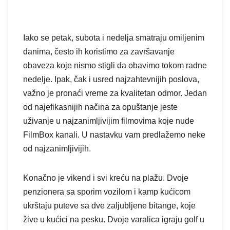
Iako se petak, subota i nedelja smatraju omiljenim
danima, često ih koristimo za završavanje
obaveza koje nismo stigli da obavimo tokom radne
nedelje. Ipak, čak i usred najzahtevnijih poslova,
važno je pronaći vreme za kvalitetan odmor. Jedan
od najefikasnijih načina za opuštanje jeste
uživanje u najzanimljivijim filmovima koje nude
FilmBox kanali. U nastavku vam predlažemo neke
od najzanimljivijih.
Konačno je vikend i svi kreću na plažu. Dvoje
penzionera sa sporim vozilom i kamp kućicom
ukrštaju puteve sa dve zaljubljene bitange, koje
žive u kućici na pesku. Dvoje varalica igraju golf u