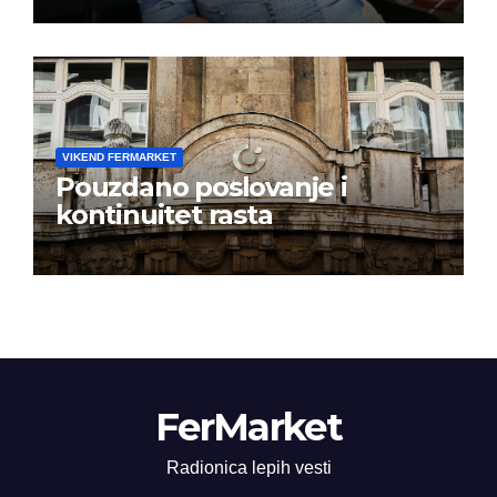
istoj kalendarskoj godini
VIKEND FERMARKET
Pouzdano poslovanje i
kontinuitet rasta
FerMarket
Radionica lepih vesti