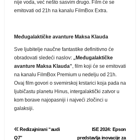
nije voda, već nešto sasvim drugo. Film će se
emitovati od 21h na kanalu FilmBox Extra.
Međugalaktičke avanture Maksa Klauda
Sve ljubitelje naučne fantastike definitivno će
obradovati sledeći naslov:
„Međugalaktičke
avanture Maksa Klauda“
, film koji će se emitovati
na kanalu FilmBox Premium u nedelju od 21h.
Ovaj film govori o svemirskoj krstarici koja pada na
ljubičastu planetu Hinus, intergalaktički zatvor u
kom borave najopasniji i najveći zločinci u
galaksiji.
Post
Redizajnirani “audi
ISE 2024: Epson
Q7”
predstavlja inovacije za