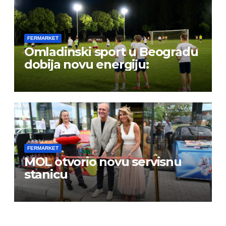
FERMARKET
Omladinski sport u Beogradu
dobija novu energiju:
FERMARKET
MOL otvorio novu servisnu
stanicu