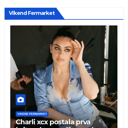
Vikend Fermarket
VIKEND FERMARKET
V
Charli xcx postala prva
P