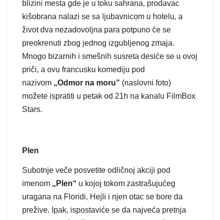
blizini mesta gde je u toku sahrana, prodavac
kišobrana nalazi se sa ljubavnicom u hotelu, a
život dva nezadovoljna para potpuno će se
preokrenuti zbog jednog izgubljenog zmaja.
Mnogo bizarnih i smešnih susreta desiće se u ovoj
priči, a ovu francusku komediju pod
nazivom
„
Odmor na moru”
(naslovni foto)
možete ispratiti u petak od 21h na kanalu FilmBox
Stars.
Plen
Subotnje veče posvetite odličnoj akciji pod
imenom
„Plen“
u kojoj tokom zastrašujućeg
uragana na Floridi, Hejli i njen otac se bore da
prežive. Ipak, ispostaviće se da najveća pretnja