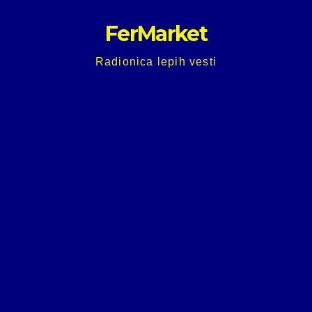
Skip
FerMarket
to
content
Radionica lepih vesti