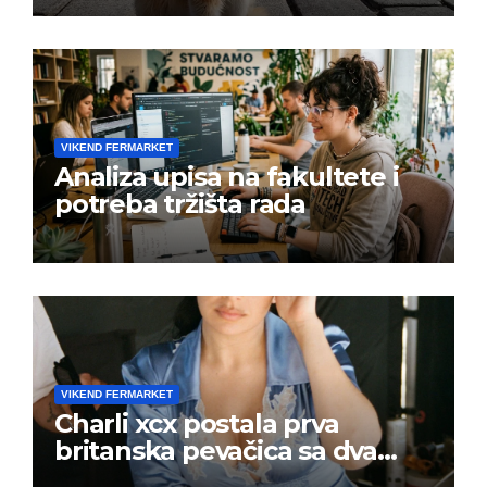
VIKEND FERMARKET
Analiza upisa na fakultete i
potreba tržišta rada
VIKEND FERMARKET
Charli xcx postala prva
britanska pevačica sa dva
albuma na prvom mestu u