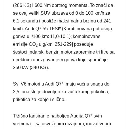
(286 KS) i 600 Nm obrtnog momenta. To znači da
se ovaj veliki SUV ubrzava od 0 do 100 km/h za
6,1 sekundu i postiže maksimalnu brzinu od 241
km/h. Audi Q7 55 TFSI* (Kombinovana potrošnja
goriva u l/100 km: 11,0-10,1); kombinovane
emisije CO
u g/km: 251-229] poseduje
2
šestocilindarski benzin motor zapremine tri litre sa
direktnim ubrizgavanjem goriva koji isporučuje
250 kW (340 KS).
Svi V6 motori u Audi Q7* imaju vučnu snagu do
3,5 tona što je dovoljno za vuču kamp prikolica,
prikolica za konje i slično.
Tržišno lansiranje najboljeg Audija Q7* svih
vremena – sa osveženim dizajnom, inovativnom