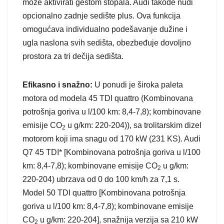
može aktivirati gestom stopala. Audi takođe nudi
opcionalno zadnje sedište plus. Ova funkcija
omogućava individualno podešavanje dužine i
ugla naslona svih sedišta, obezbeđuje dovoljno
prostora za tri dečija sedišta.
Efikasno i snažno:
U ponudi je široka paleta
motora od modela 45 TDI quattro (Kombinovana
potrošnja goriva u l/100 km: 8,4-7,8); kombinovane
emisije CO
u g/km: 220-204)), sa trolitarskim dizel
2
motorom koji ima snagu od 170 kW (231 KS). Audi
Q7 45 TDI* [Kombinovana potrošnja goriva u l/100
km: 8,4-7,8); kombinovane emisije CO
u g/km:
2
220-204) ubrzava od 0 do 100 km/h za 7,1 s.
Model 50 TDI quattro [Kombinovana potrošnja
goriva u l/100 km: 8,4-7,8); kombinovane emisije
CO
u g/km: 220-204], snažnija verzija sa 210 kW
2