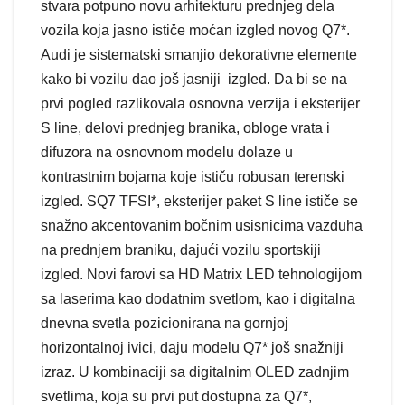
stvara potpuno novu arhitekturu prednjeg dela
vozila koja jasno ističe moćan izgled novog Q7*.
Audi je sistematski smanjio dekorativne elemente
kako bi vozilu dao još jasniji izgled. Da bi se na
prvi pogled razlikovala osnovna verzija i eksterijer
S line, delovi prednjeg branika, obloge vrata i
difuzora na osnovnom modelu dolaze u
kontrastnim bojama koje ističu robusan terenski
izgled. SQ7 TFSI*, eksterijer paket S line ističe se
snažno akcentovanim bočnim usisnicima vazduha
na prednjem braniku, dajući vozilu sportskiji
izgled. Novi farovi sa HD Matrix LED tehnologijom
sa laserima kao dodatnim svetlom, kao i digitalna
dnevna svetla pozicionirana na gornjoj
horizontalnoj ivici, daju modelu Q7* još snažniji
izraz. U kombinaciji sa digitalnim OLED zadnjim
svetlima, koja su prvi put dostupna za Q7*,