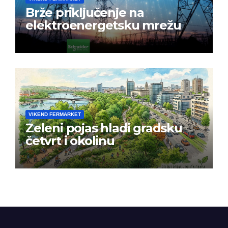
Brže priključenje na
elektroenergetsku mrežu
VIKEND FERMARKET
Zeleni pojas hladi gradsku
četvrt i okolinu