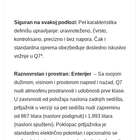
Siguran na svakoj podlozi:
Pet karakteristika
definišu upravljanje: uravnoteženo, čvrsto,
kontrolisano, precizno i bez napora. Čak i
standardna oprema obezbeđuje dosledno iskustvo
vožnje u Q7*.
Raznovrstan i prostran: Enterijer
– Sa svojom
dužinom, visinom i prostorom napred i nazad, Q7
nudi atmosferu prostranosti i udobnosti prve klase.
U zavisnosti od položaja naslona zadnjih sedišta,
prtljažnik u verziji sa pet sedišta nudi zapreminu
od 867 litara (nasloni podignuti) i 1.993 litara
(nasloni spušteni). Poklopac prtljažnika je
standardno električno pokretan i opcionalno se