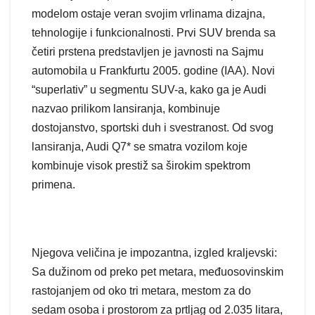
modelom ostaje veran svojim vrlinama dizajna,
tehnologije i funkcionalnosti. Prvi SUV brenda sa
četiri prstena predstavljen je javnosti na Sajmu
automobila u Frankfurtu 2005. godine (IAA). Novi
“superlativ” u segmentu SUV-a, kako ga je Audi
nazvao prilikom lansiranja, kombinuje
dostojanstvo, sportski duh i svestranost. Od svog
lansiranja, Audi Q7* se smatra vozilom koje
kombinuje visok prestiž sa širokim spektrom
primena.
Njegova veličina je impozantna, izgled kraljevski:
Sa dužinom od preko pet metara, međuosovinskim
rastojanjem od oko tri metara, mestom za do
sedam osoba i prostorom za prtljag od 2.035 litara,