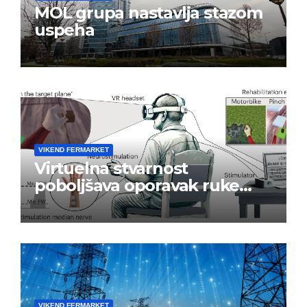
MOL grupa nastavlja stazom
uspeha
VIKEND FERMARKET
Virtuelna stvarnost
poboljšava oporavak ruke
nakon moždanog udara
VIKEND FERMARKET