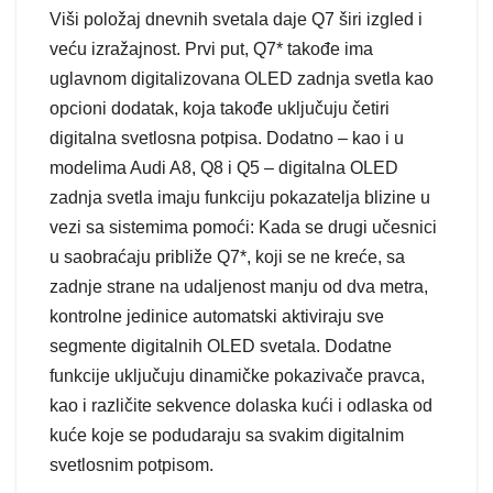
Viši položaj dnevnih svetala daje Q7 širi izgled i
veću izražajnost. Prvi put, Q7* takođe ima
uglavnom digitalizovana OLED zadnja svetla kao
opcioni dodatak, koja takođe uključuju četiri
digitalna svetlosna potpisa. Dodatno – kao i u
modelima Audi A8, Q8 i Q5 – digitalna OLED
zadnja svetla imaju funkciju pokazatelja blizine u
vezi sa sistemima pomoći: Kada se drugi učesnici
u saobraćaju približe Q7*, koji se ne kreće, sa
zadnje strane na udaljenost manju od dva metra,
kontrolne jedinice automatski aktiviraju sve
segmente digitalnih OLED svetala. Dodatne
funkcije uključuju dinamičke pokazivače pravca,
kao i različite sekvence dolaska kući i odlaska od
kuće koje se podudaraju sa svakim digitalnim
svetlosnim potpisom.