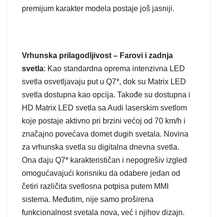
premijum karakter modela postaje još jasniji.
Vrhunska prilagodljivost – Farovi i zadnja
svetla
: Kao standardna oprema intenzivna LED
svetla osvetljavaju put u Q7*, dok su Matrix LED
svetla dostupna kao opcija. Takođe su dostupna i
HD Matrix LED svetla sa Audi laserskim svetlom
koje postaje aktivno pri brzini većoj od 70 km/h i
značajno povećava domet dugih svetala. Novina
za vrhunska svetla su digitalna dnevna svetla.
Ona daju Q7* karakterističan i nepogrešiv izgled
omogućavajući korisniku da odabere jedan od
četiri različita svetlosna potpisa putem MMI
sistema. Međutim, nije samo proširena
funkcionalnost svetala nova, već i njihov dizajn.