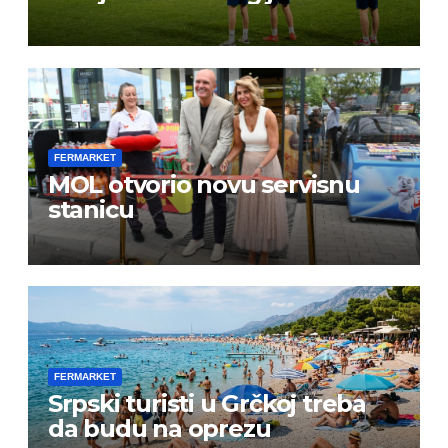
FERMARKET
MOL otvorio novu servisnu
stanicu
FERMARKET
Srpski turisti u Grčkoj treba
da budu na oprezu