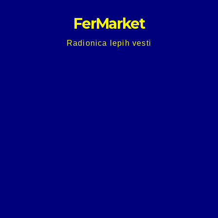
Skip
FerMarket
to
content
Radionica lepih vesti