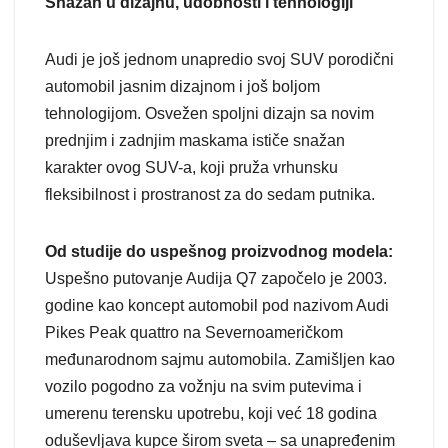
Snažan u dizajnu, udobnosti i tehnologiji
Audi je još jednom unapredio svoj SUV porodični
automobil jasnim dizajnom i još boljom
tehnologijom. Osvežen spoljni dizajn sa novim
prednjim i zadnjim maskama ističe snažan
karakter ovog SUV-a, koji pruža vrhunsku
fleksibilnost i prostranost za do sedam putnika.
Od studije do uspešnog proizvodnog modela:
Uspešno putovanje Audija Q7 započelo je 2003.
godine kao koncept automobil pod nazivom Audi
Pikes Peak quattro na Severnoameričkom
međunarodnom sajmu automobila. Zamišljen kao
vozilo pogodno za vožnju na svim putevima i
umerenu terensku upotrebu, koji već 18 godina
oduševljava kupce širom sveta – sa unapređenim