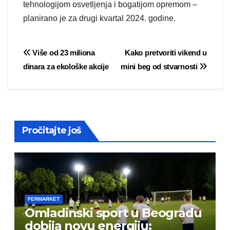
tehnologijom osvetljenja i bogatijom opremom –
planirano je za drugi kvartal 2024. godine.
Post
Više od 23 miliona
Kako pretvoriti vikend u
dinara za ekološke akcije
mini beg od stvarnosti
navigation
Pročitajte još
FERMARKET
Omladinski sport u Beogradu
dobija novu energiju: