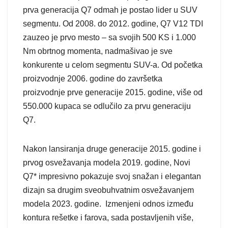
prva generacija Q7 odmah je postao lider u SUV
segmentu. Od 2008. do 2012. godine, Q7 V12 TDI
zauzeo je prvo mesto – sa svojih 500 KS i 1.000
Nm obrtnog momenta, nadmašivao je sve
konkurente u celom segmentu SUV-a. Od početka
proizvodnje 2006. godine do završetka
proizvodnje prve generacije 2015. godine, više od
550.000 kupaca se odlučilo za prvu generaciju
Q7.
Nakon lansiranja druge generacije 2015. godine i
prvog osvežavanja modela 2019. godine, Novi
Q7* impresivno pokazuje svoj snažan i elegantan
dizajn sa drugim sveobuhvatnim osvežavanjem
modela 2023. godine. Izmenjeni odnos između
kontura rešetke i farova, sada postavljenih više,