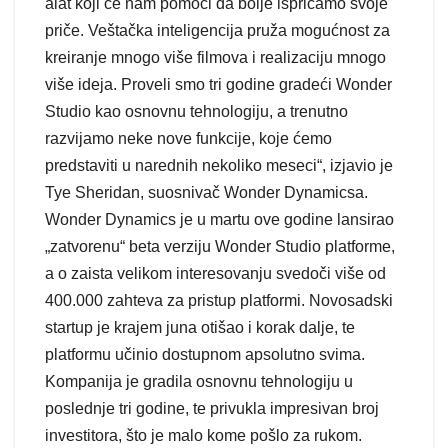
alat koji će nam pomoći da bolje ispričamo svoje
priče. Veštačka inteligencija pruža mogućnost za
kreiranje mnogo više filmova i realizaciju mnogo
više ideja. Proveli smo tri godine gradeći Wonder
Studio kao osnovnu tehnologiju, a trenutno
razvijamo neke nove funkcije, koje ćemo
predstaviti u narednih nekoliko meseci“, izjavio je
Tye Sheridan, suosnivač Wonder Dynamicsa.
Wonder Dynamics je u martu ove godine lansirao
„zatvorenu“ beta verziju Wonder Studio platforme,
a o zaista velikom interesovanju svedoči više od
400.000 zahteva za pristup platformi. Novosadski
startup je krajem juna otišao i korak dalje, te
platformu učinio dostupnom apsolutno svima.
Kompanija je gradila osnovnu tehnologiju u
poslednje tri godine, te privukla impresivan broj
investitora, što je malo kome pošlo za rukom.