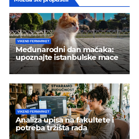
VIKEND FERMARKET
Međunarodni dan mačaka:
upoznajte istanbulske mace
VIKEND FERMARKET
Analiza upisa na fakultete i
potreba tržišta rada