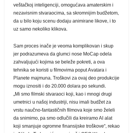
veštačkoj inteligenciji, omogućava amaterskim i
nezavisnim stvaraocima, sa skromnijim budžetom,
da u bilo koju scenu dodaju animirane likove, i to
uz samo nekoliko klikova.
Sam proces inače je veoma komplikovan i skup
jer podrazumeva da glumci nose MoCap odela
zahvaljujući kojima se beleže pokreti, a ova
tehnika se koristi u filmovima poput Avatara i
Planete majmuna. Troškovi za ovaj deo produkcije
mogu iznositi i do 20.000 dolara po sekundi.
„Mi smo filmski stvaraoci koji, kao i mnogi drugi
umetnici u našoj industriji, nisu imali budžet za
vrstu naučno-fantastičnih filmova koje smo želeli
da snimimo, pa smo odlučili da kreiramo AI alat
koji smanjuje ogromne finansijske troškove“, rekao