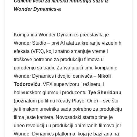
Odlične vesti za filmsku industriju stižu iz
Wonder Dynamics-a
Kompanija Wonder Dynamics predstavila je
Wonder Studio – prvi AI alat za kreiranje vizuelnih
efekata (VFX), koji znatno smanjuje vreme i
troškove potrebne za produkciju filmova u
poređenju sa tradic Zahvaljujući timu kompanije
Wonder Dynamics i dvojici osnivača –
Nikoli
Todoroviću
, VFX supervizoru i režiseru, i
holivudskom glumcu i producentu
Tye Sheridanu
(poznatom po filmu Ready Player One) – sve što
je filmskom umetniku sada potrebno za produkciju
filma jeste kamera. Novosadski startap time je
uneo revoluciju u produkciji animiranih filmova jer
Wonder Dynamics platforma, koja je bazirana na