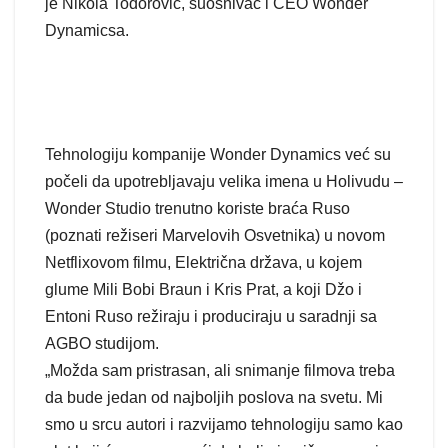
je Nikola Todorović, suosnivač i CEO Wonder
Dynamicsa.
Tehnologiju kompanije Wonder Dynamics već su
počeli da upotrebljavaju velika imena u Holivudu –
Wonder Studio trenutno koriste braća Ruso
(poznati režiseri Marvelovih Osvetnika) u novom
Netflixovom filmu, Električna država, u kojem
glume Mili Bobi Braun i Kris Prat, a koji Džo i
Entoni Ruso režiraju i produciraju u saradnji sa
AGBO studijom.
„Možda sam pristrasan, ali snimanje filmova treba
da bude jedan od najboljih poslova na svetu. Mi
smo u srcu autori i razvijamo tehnologiju samo kao