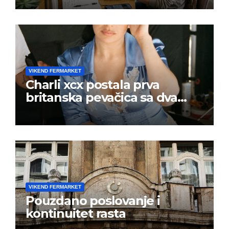
VIKEND FERMARKET
Charli xcx postala prva
britanska pevačica sa dva
albuma na prvom mestu u
istoj kalendarskoj godini
VIKEND FERMARKET
Pouzdano poslovanje i
kontinuitet rasta