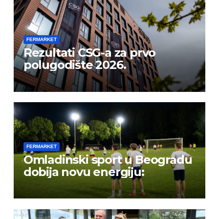
FERMARKET
Rezultati CSG-a za prvo
polugodište 2026.
FERMARKET
Omladinski sport u Beogradu
dobija novu energiju: