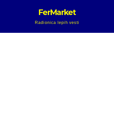
Skip
FerMarket
to
content
Radionica lepih vesti