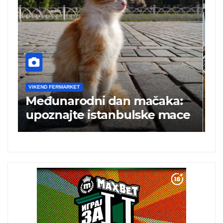
VIKEND FERMARKET
V
Međunarodni dan mačaka:
A
upoznajte istanbulske mace
p