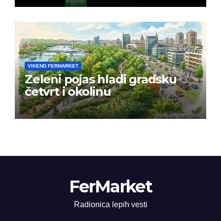
VIKEND FERMARKET
Zeleni pojas hladi gradsku
četvrt i okolinu
FerMarket
Radionica lepih vesti