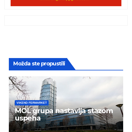
Možda ste propustili
VIKEND FERMARKET
MOL grupa nastavlja stazom
uspeha