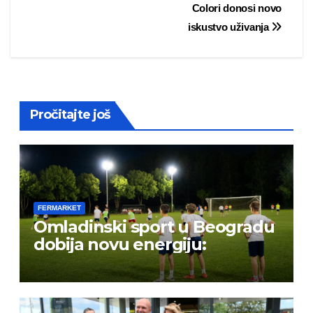
Colori donosi novo
iskustvo uživanja
Pročitajte još
FERMARKET
Omladinski sport u Beogradu
dobija novu energiju: