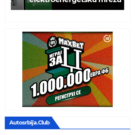
Autosrbija.club