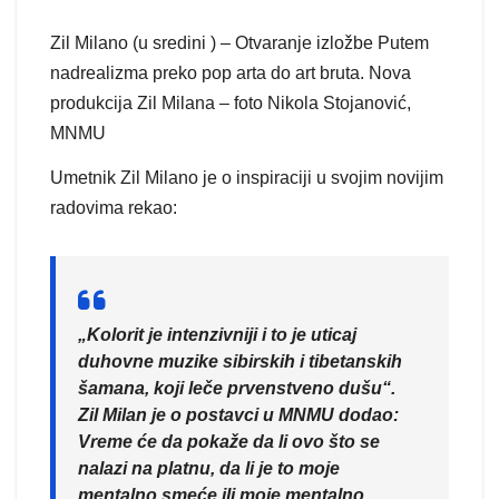
Zil Milano (u sredini ) – Otvaranje izložbe Putem
nadrealizma preko pop arta do art bruta. Nova
produkcija Zil Milana – foto Nikola Stojanović,
MNMU
Umetnik Zil Milano je o inspiraciji u svojim novijim
radovima rekao:
„Kolorit je intenzivniji i to je uticaj
duhovne muzike sibirskih i tibetanskih
šamana, koji leče prvenstveno dušu“.
Zil Milan je o postavci u MNMU dodao:
Vreme će da pokaže da li ovo što se
nalazi na platnu, da li je to moje
mentalno smeće ili moje mentalno