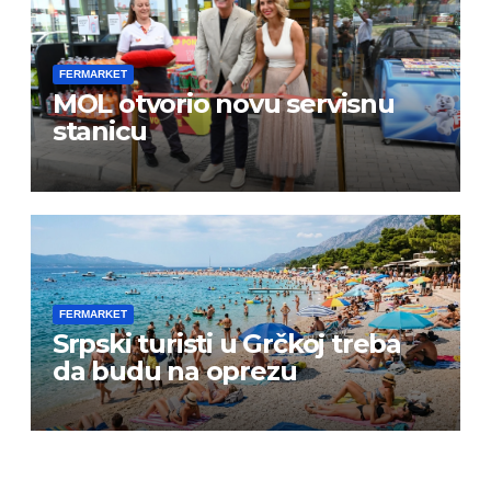
FERMARKET
MOL otvorio novu servisnu
stanicu
FERMARKET
Srpski turisti u Grčkoj treba
da budu na oprezu