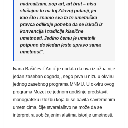
nadrealizam, pop art, art brut – nisu
slučajno tu na toj Zilovoj putanji, jer
kao što i znamo sva ta tri umetnička
pravca odlikuje potreba da se iskoči iz
konvencija i tradicije klasične
umetnosti. Jedino čemu je umetnik
potpuno dosledan jeste upravo sama
umetnost“.
Ivana Bašičević Antić je dodala da ova izložba nije
jedan zaseban događaj, nego prva u nizu u okviru
jednog zasebnog programa MNMU. U okviru ovog
programa Muzej će jednom godišnje predstaviti
monografsku izložbu koja bi se bavila savremenim
umetnicima, čije stvaralaštvo ne može da se
interpretira uobičajenim alatima istorije umetnosti.