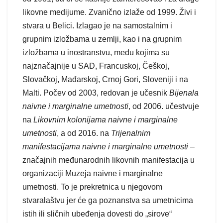
likovne medijume. Zvanično izlaže od 1999. Živi i
stvara u Belici. Izlagao je na samostalnim i
grupnim izložbama u zemlji, kao i na grupnim
izložbama u inostranstvu, među kojima su
najznačajnije u SAD, Francuskoj, Češkoj,
Slovačkoj, Mađarskoj, Crnoj Gori, Sloveniji i na
Malti. Počev od 2003, redovan je učesnik
Bijenala
naivne i marginalne umetnosti
, od 2006. učestvuje
na
Likovnim kolonijama naivne i marginalne
umetnosti
, a od 2016. na
Trijenalnim
manifestacijama naivne i marginalne umetnosti
–
značajnih međunarodnih likovnih manifestacija u
organizaciji Muzeja naivne i marginalne
umetnosti. To je prekretnica u njegovom
stvaralaštvu jer će ga poznanstva sa umetnicima
istih ili sličnih ubeđenja dovesti do „sirove“