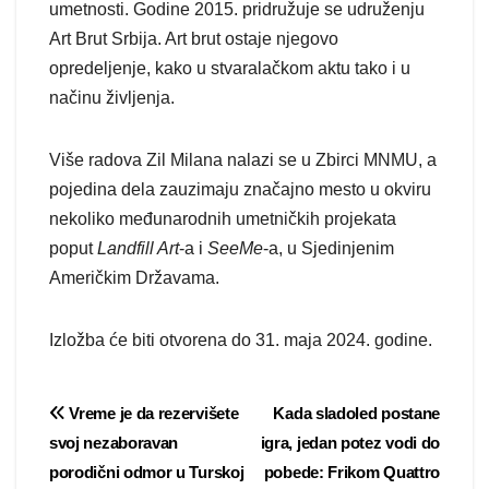
umetnosti. Godine 2015. pridružuje se udruženju
Art Brut Srbija. Art brut ostaje njegovo
opredeljenje, kako u stvaralačkom aktu tako i u
načinu življenja.
Više radova Zil Milana nalazi se u Zbirci MNMU, a
pojedina dela zauzimaju značajno mesto u okviru
nekoliko međunarodnih umetničkih projekata
poput
Landfill Art
-a i
SeeMe
-a, u Sjedinjenim
Američkim Državama.
Izložba će biti otvorena do 31. maja 2024. godine.
Post
Vreme je da rezervišete
Kada sladoled postane
svoj nezaboravan
igra, jedan potez vodi do
navigation
porodični odmor u Turskoj
pobede: Frikom Quattro