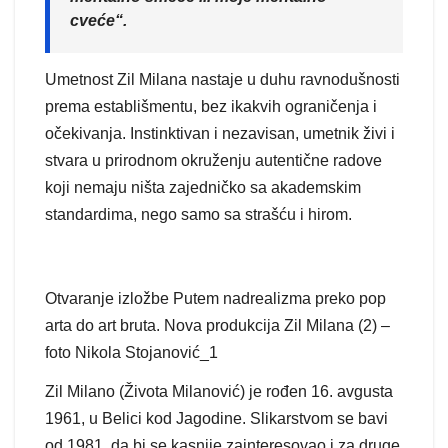
cveće“.
Umetnost Zil Milana nastaje u duhu ravnodušnosti
prema establišmentu, bez ikakvih ograničenja i
očekivanja. Instinktivan i nezavisan, umetnik živi i
stvara u prirodnom okruženju autentične radove
koji nemaju ništa zajedničko sa akademskim
standardima, nego samo sa strašću i hirom.
Otvaranje izložbe Putem nadrealizma preko pop
arta do art bruta. Nova produkcija Zil Milana (2) –
foto Nikola Stojanović_1
Zil Milano (Života Milanović) je rođen 16. avgusta
1961, u Belici kod Jagodine. Slikarstvom se bavi
od 1981, da bi se kasnije zainteresovao i za druge