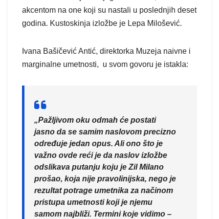
akcentom na one koji su nastali u poslednjih deset
godina. Kustoskinja izložbe je Lepa Milošević.
Ivana Bašičević Antić, direktorka Muzeja naivne i
marginalne umetnosti, u svom govoru je istakla:
„Pažljivom oku odmah će postati
jasno da se samim naslovom precizno
određuje jedan opus. Ali ono što je
važno ovde reći je da naslov izložbe
odslikava putanju koju je Zil Milano
prošao, koja nije pravolinijska, nego je
rezultat potrage umetnika za načinom
pristupa umetnosti koji je njemu
samom najbliži. Termini koje vidimo –