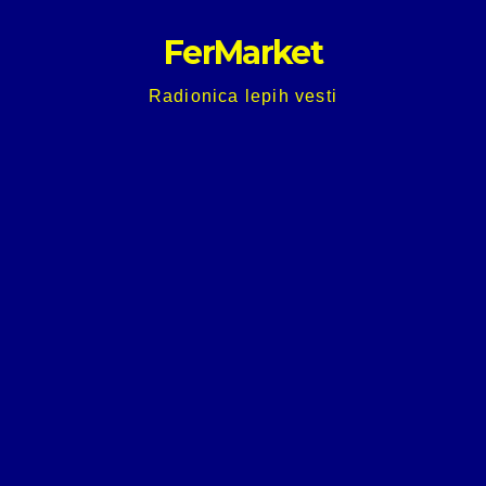
Skip
FerMarket
to
content
Radionica lepih vesti