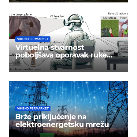
VIKEND FERMARKET
Virtuelna stvarnost
poboljšava oporavak ruke
nakon moždanog udara
VIKEND FERMARKET
Brže priključenje na
elektroenergetsku mrežu