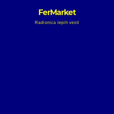
Skip
FerMarket
to
content
Radionica lepih vesti