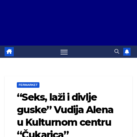
FERMARKET
“Seks, laži i divlje
guske” Vudija Alena
u Kulturnom centru
“Čukarica”