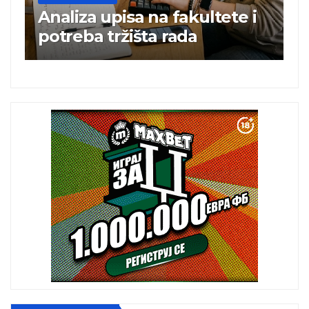
i
Charli xcx postala prva
britanska pevačica sa dva
albuma na prvom mestu u
istoj kalendarskoj godini