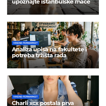
upoznajte istanbulske mace
VIKEND FERMARKET
Analiza upisa na fakultete i
potreba tržišta rada
VIKEND FERMARKET
Charli xcx postala prva