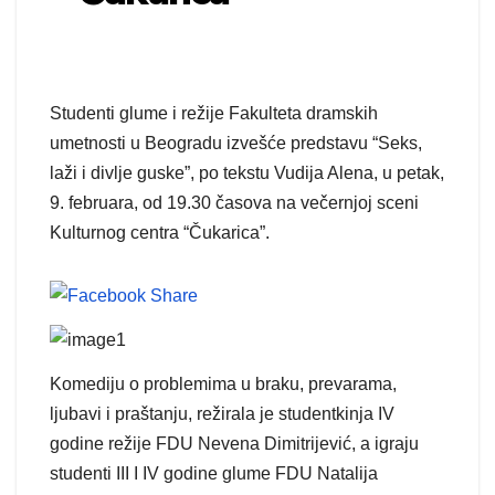
Studenti glume i režije Fakulteta dramskih
umetnosti u Beogradu izvešće predstavu “Seks,
laži i divlje guske”, po tekstu Vudija Alena, u petak,
9. februara, od 19.30 časova na večernjoj sceni
Kulturnog centra “Čukarica”.
Komediju o problemima u braku, prevarama,
ljubavi i praštanju, režirala je studentkinja IV
godine režije FDU Nevena Dimitrijević, a igraju
studenti III I IV godine glume FDU Natalija