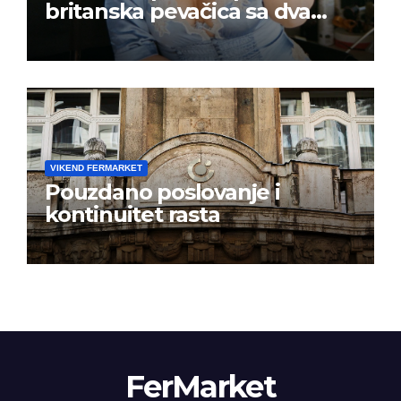
britanska pevačica sa dva
albuma na prvom mestu u
istoj kalendarskoj godini
VIKEND FERMARKET
Pouzdano poslovanje i
kontinuitet rasta
FerMarket