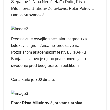
Stepanović, Nina Nedić, Nađa Dulić, Rista
Milutinović, Bratislav Zdravković, Petar Petrović i
Danilo Milovanović.
Predstava je osvojila specijalnu nagradu za
kolektivnu igru – Ansambl predstave na
Pozorišnom akademskom festivalu (PAF) u
Banjaluci, a ovo je njeno prvo komercijalno
izvođenje pred beogradskom publikom.
Cena karte je 700 dinara.
Foto: Rista Milutinović, privatna arhiva