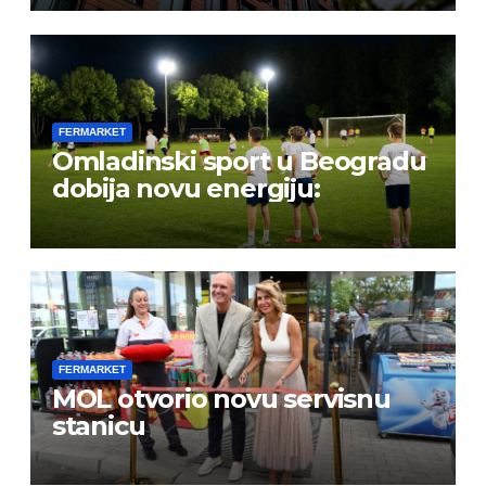
FERMARKET
Omladinski sport u Beogradu
dobija novu energiju:
FERMARKET
MOL otvorio novu servisnu
stanicu