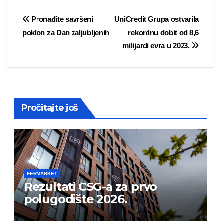
Post
Pronađite savršeni
UniCredit Grupa ostvarila
poklon za Dan zaljubljenih
rekordnu dobit od 8,6
navigation
milijardi evra u 2023.
Pročitajte još
FERMARKET
Rezultati CSG-a za prvo
polugodište 2026.