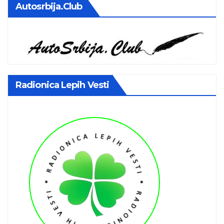
Autosrbija.club
Radionica Lepih Vesti