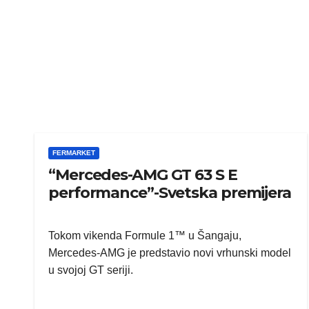
FERMARKET
“Mercedes-AMG GT 63 S E
performance”-Svetska premijera
Tokom vikenda Formule 1™ u Šangaju,
Mercedes-AMG je predstavio novi vrhunski model
u svojoj GT seriji.