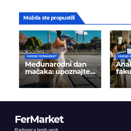
Možda ste propustili
VIKEND FERMARKET
VIKEND 
Međunarodni dan
Anal
mačaka: upoznajte
faku
istanbulske mace
trži
FerMarket
Radionica lepih vesti