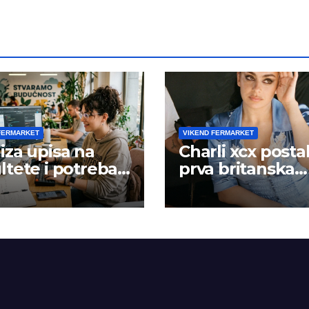
FERMARKET
VIKEND FERMARKET
iza upisa na
Charli xcx posta
ltete i potreba
prva britanska
šta rada
pevačica sa dva
albuma na prv
mestu u istoj
kalendarskoj go