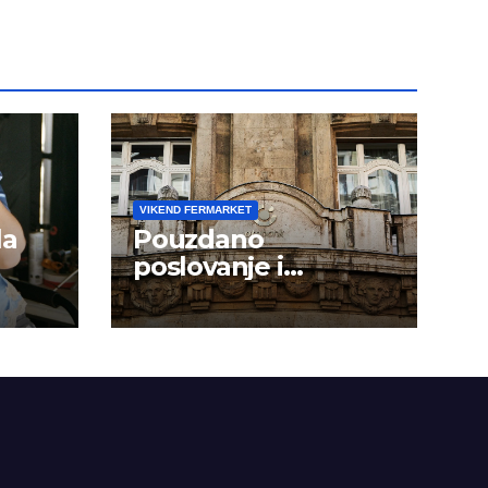
VIKEND FERMARKET
la
Pouzdano
poslovanje i
kontinuitet rasta
om
dini