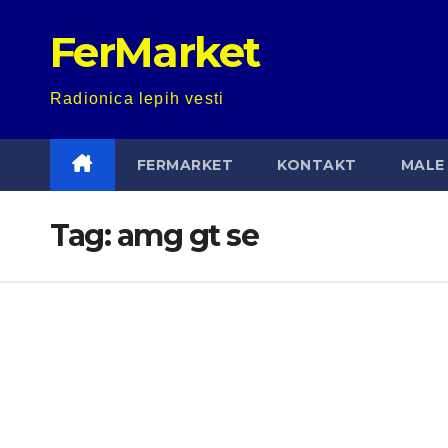
Skip
FerMarket
to
content
Radionica lepih vesti
FERMARKET
KONTAKT
MALE 
Tag:
amg gt se