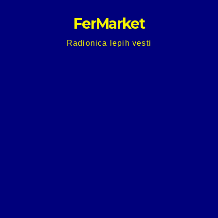
Skip
FerMarket
to
content
Radionica lepih vesti