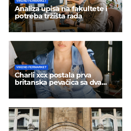
VIKEND FERMARKET
Analiza upisa na fakultete i
potreba tržišta rada
VIKEND FERMARKET
Charli xcx postala prva
britanska pevačica sa dva
albuma na prvom mestu u
istoj kalendarskoj godini