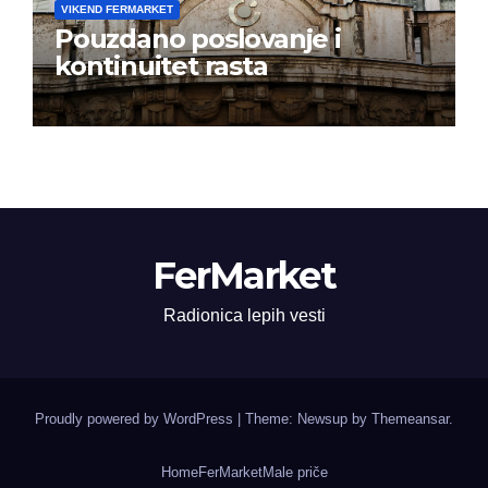
VIKEND FERMARKET
Pouzdano poslovanje i
kontinuitet rasta
FerMarket
Radionica lepih vesti
Proudly powered by WordPress
|
Theme: Newsup by
Themeansar
.
Home
FerMarket
Male priče