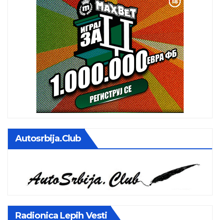
Autosrbija.club
Radionica Lepih Vesti