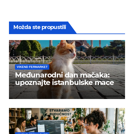
Možda ste propustili
VIKEND FERMARKET
Međunarodni dan mačaka:
upoznajte istanbulske mace