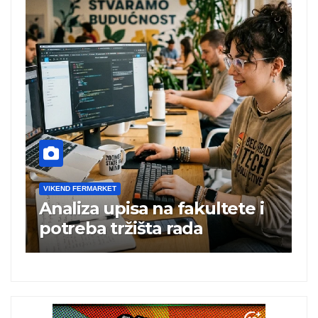
VIKEND FERMARKET
V
Analiza upisa na fakultete i
C
e
potreba tržišta rada
b
a
i