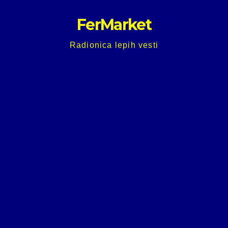
Skip
FerMarket
to
content
Radionica lepih vesti