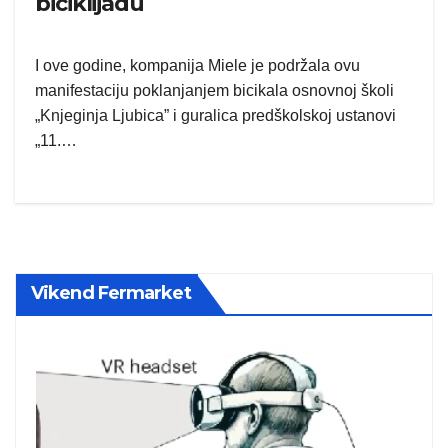
biciklijadu
I ove godine, kompanija Miele je podržala ovu
manifestaciju poklanjanjem bicikala osnovnoj školi
„Knjeginja Ljubica” i guralica predškolskoj ustanovi
„11.…
Vikend Fermarket