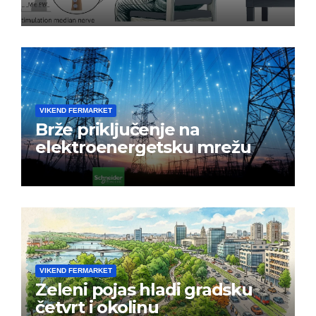
nakon moždanog udara
VIKEND FERMARKET
Brže priključenje na
elektroenergetsku mrežu
VIKEND FERMARKET
Zeleni pojas hladi gradsku
četvrt i okolinu