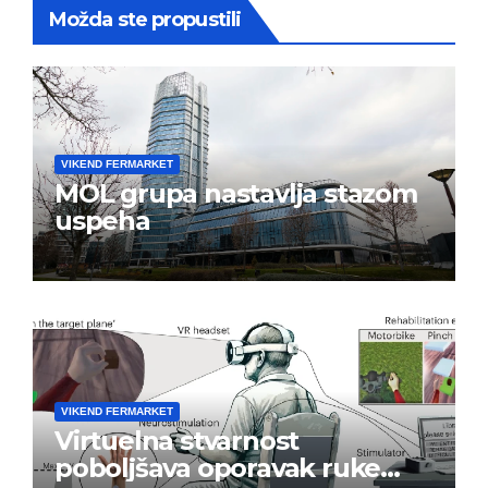
Možda ste propustili
VIKEND FERMARKET
MOL grupa nastavlja stazom
uspeha
VIKEND FERMARKET
Virtuelna stvarnost
poboljšava oporavak ruke