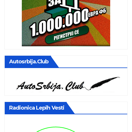
Autosrbija.club
Radionica Lepih Vesti