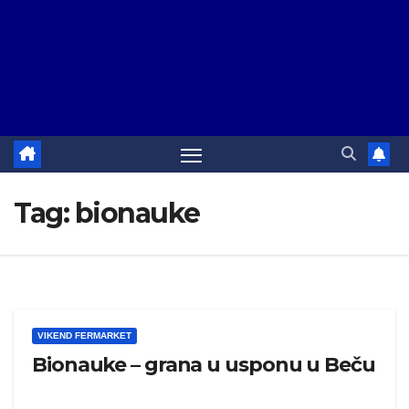
Tag:
bionauke
VIKEND FERMARKET
Bionauke – grana u usponu u Beču