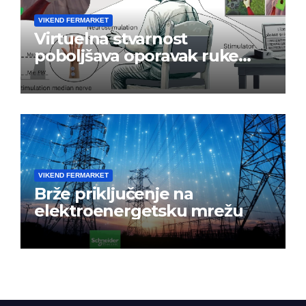
VIKEND FERMARKET
Virtuelna stvarnost
poboljšava oporavak ruke
nakon moždanog udara
VIKEND FERMARKET
Brže priključenje na
elektroenergetsku mrežu