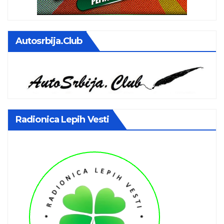
Autosrbija.club
Radionica Lepih Vesti