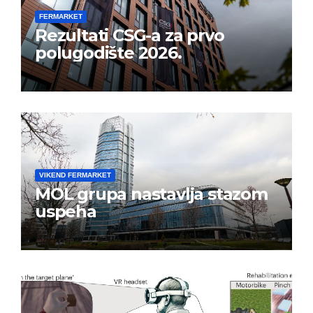
FERMARKET
Rezultati CSG-a za prvo
polugodište 2026.
VIKEND FERMARKET
MOL grupa nastavlja stazom
uspeha