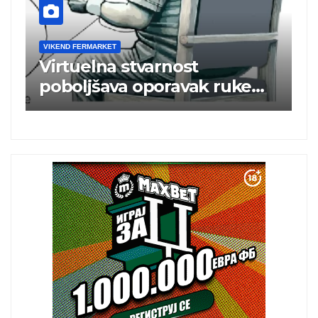
VIKEND FERMARKET
V
m
Virtuelna stvarnost
B
poboljšava oporavak ruke
e
nakon moždanog udara