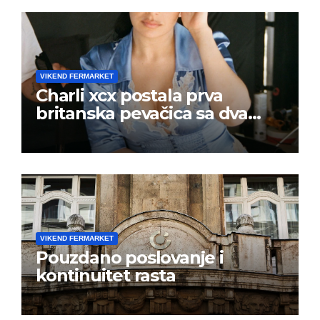
VIKEND FERMARKET
Charli xcx postala prva
britanska pevačica sa dva
albuma na prvom mestu u
istoj kalendarskoj godini
VIKEND FERMARKET
Pouzdano poslovanje i
kontinuitet rasta