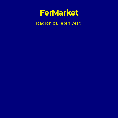
Skip
FerMarket
to
content
Radionica lepih vesti