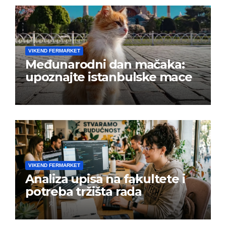
VIKEND FERMARKET
Međunarodni dan mačaka:
upoznajte istanbulske mace
VIKEND FERMARKET
Analiza upisa na fakultete i
potreba tržišta rada