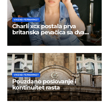
VIKEND FERMARKET
Charli xcx postala prva
britanska pevačica sa dva
albuma na prvom mestu u
istoj kalendarskoj godini
VIKEND FERMARKET
Pouzdano poslovanje i
kontinuitet rasta