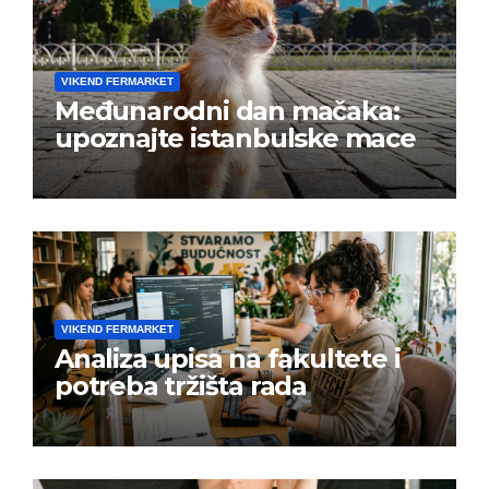
VIKEND FERMARKET
Međunarodni dan mačaka:
upoznajte istanbulske mace
VIKEND FERMARKET
Analiza upisa na fakultete i
potreba tržišta rada