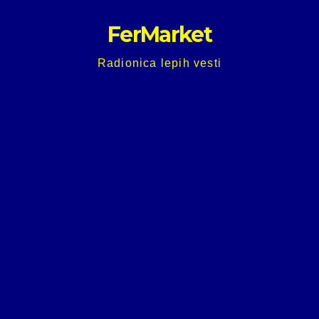
Skip
FerMarket
to
content
Radionica lepih vesti