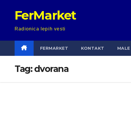
Skip
FerMarket
to
content
Radionica lepih vesti
FERMARKET
KONTAKT
MALE 
Tag:
dvorana