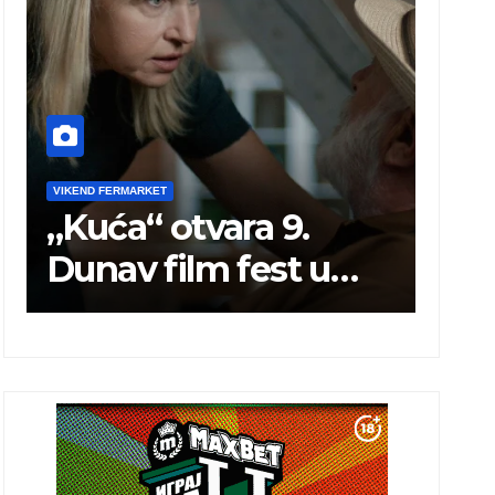
VIKEND FERMARKET
VIKEND 
„Kuća“ otvara 9.
Ne 
Dunav film fest u
vod
Smederevu