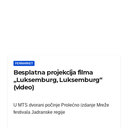
FERMARKET
Besplatna projekcija filma
„Luksemburg, Luksemburg“
(video)
U MTS dvorani počinje Prolećno izdanje Mreže
festivala Jadranske regije