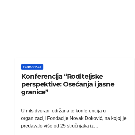
FERMARKET
Konferencija “Roditeljske
perspektive: Osećanja i jasne
granice”
U mts dvorani održana je konferencija u
organizaciji Fondacije Novak Đoković, na kojoj je
predavalo više od 25 stručnjaka iz…