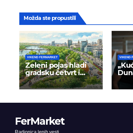
Možda ste propustili
VIKEND FERMARKET
VIKEND 
Zeleni pojas hladi
„Kuć
gradsku četvrt i
Duna
okolinu
Sme
FerMarket
Radionica lepih vesti