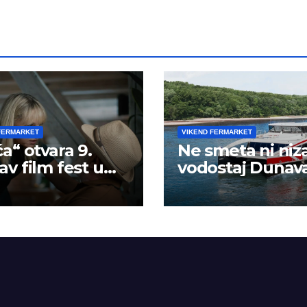
FERMARKET
VIKEND FERMARKET
a“ otvara 9.
Ne smeta ni niz
v film fest u
vodostaj Dunav
derevu