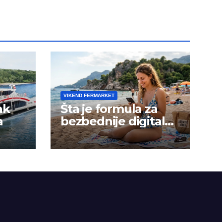
VIKEND FERMARKET
ak
Šta je formula za
a
bezbednije digitalno
porodično leto?