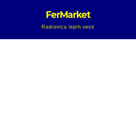
Skip
FerMarket
to
content
Radionica lepih vesti