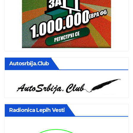
Autosrbija.club
Radionica Lepih Vesti