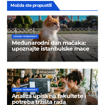
Možda ste propustili
VIKEND FERMARKET
Međunarodni dan mačaka:
upoznajte istanbulske mace
VIKEND FERMARKET
Analiza upisa na fakultete i
potreba tržišta rada