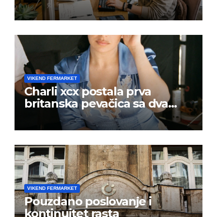
VIKEND FERMARKET
Charli xcx postala prva
britanska pevačica sa dva
albuma na prvom mestu u
istoj kalendarskoj godini
VIKEND FERMARKET
Pouzdano poslovanje i
kontinuitet rasta