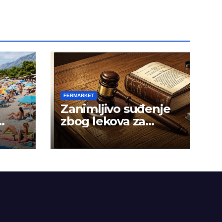
FERMARKET
Zanimljivo suđenje
zbog lekova za
gojaznost