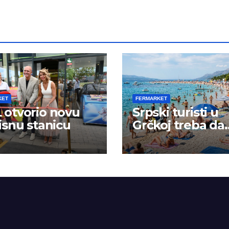
KET
FERMARKET
otvorio novu
Srpski turisti u
isnu stanicu
Grčkoj treba da
budu na oprezu