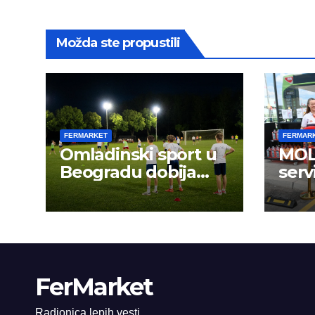
Možda ste propustili
FERMARKET
FERMAR
Omladinski sport u
MOL 
Beogradu dobija
serv
novu energiju:
FerMarket
Radionica lepih vesti