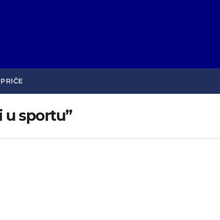
PRIČE
 u sportu”