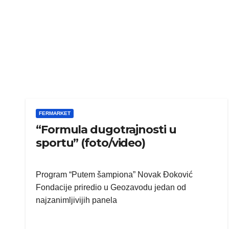
FERMARKET
“Formula dugotrajnosti u
sportu” (foto/video)
Program “Putem šampiona” Novak Đoković
Fondacije priredio u Geozavodu jedan od
najzanimljivijih panela