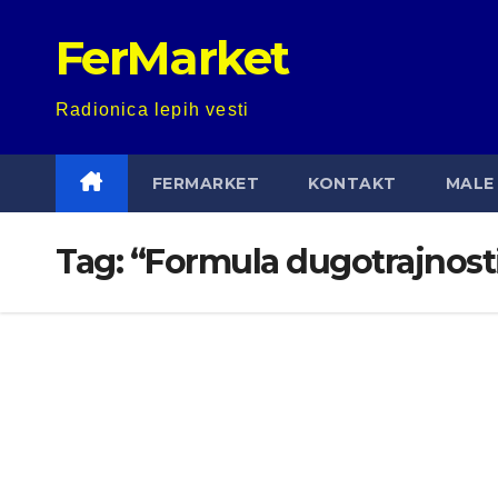
Skip
FerMarket
to
content
Radionica lepih vesti
FERMARKET
KONTAKT
MALE 
Tag:
“Formula dugotrajnosti