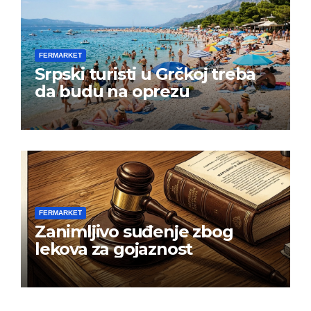
FERMARKET
Srpski turisti u Grčkoj treba
da budu na oprezu
FERMARKET
Zanimljivo suđenje zbog
lekova za gojaznost