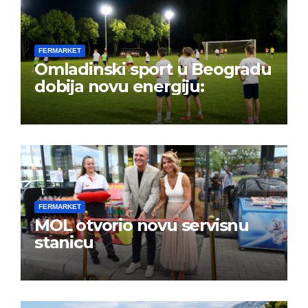
FERMARKET
Omladinski sport u Beogradu
dobija novu energiju:
FERMARKET
MOL otvorio novu servisnu
stanicu