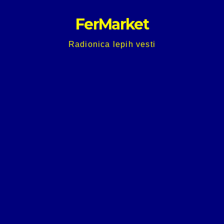
Skip
FerMarket
to
content
Radionica lepih vesti