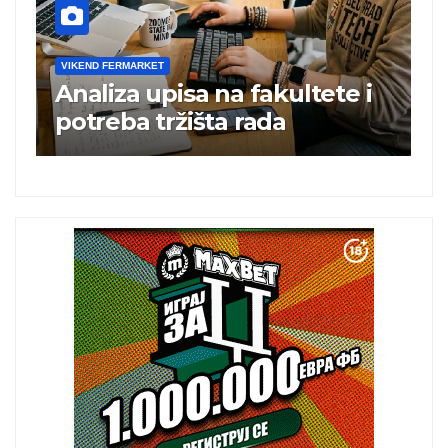
VIKEND FERMARKET
V
Analiza upisa na fakultete i
C
e
potreba tržišta rada
b
a
i