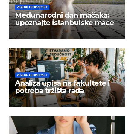
VIKEND FERMARKET
Međunarodni dan mačaka:
upoznajte istanbulske mace
VIKEND FERMARKET
Analiza upisa na fakultete i
potreba tržišta rada