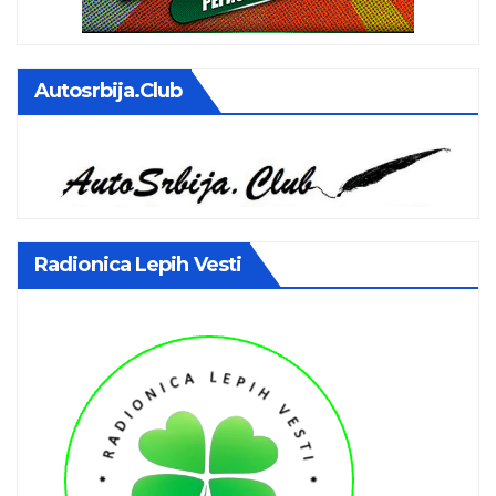
Autosrbija.club
Radionica Lepih Vesti