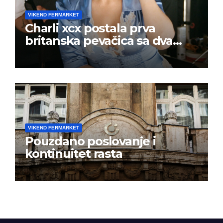
VIKEND FERMARKET
Charli xcx postala prva
britanska pevačica sa dva
albuma na prvom mestu u
istoj kalendarskoj godini
VIKEND FERMARKET
Pouzdano poslovanje i
kontinuitet rasta