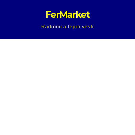
Skip
FerMarket
to
content
Radionica lepih vesti