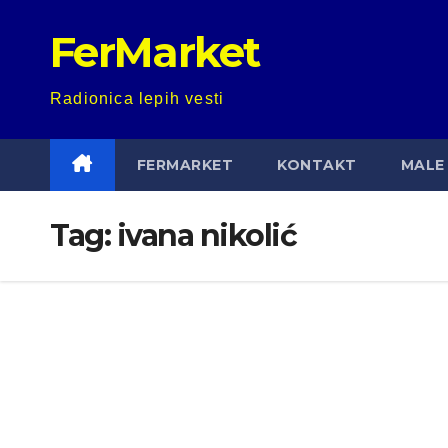
Skip
FerMarket
to
content
Radionica lepih vesti
FERMARKET
KONTAKT
MALE 
Tag:
ivana nikolić