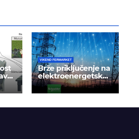
VIKEND FERMARKET
ost
Brže priključenje na
avak
elektroenergetsku
mrežu
a