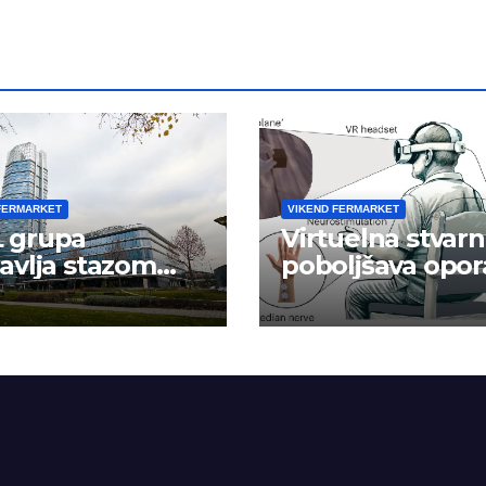
FERMARKET
VIKEND FERMARKET
 grupa
Virtuelna stvarn
avlja stazom
poboljšava opor
eha
ruke nakon
moždanog udar