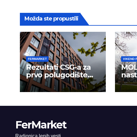
Možda ste propustili
FERMARKET
VIKEND 
Rezultati CSG-a za
MOL
prvo polugodište
nast
2026.
usp
FerMarket
Radionica lepih vesti