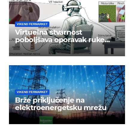
VIKEND FERMARKET
Virtuelna stvarnost
poboljšava oporavak ruke
nakon moždanog udara
VIKEND FERMARKET
Brže priključenje na
elektroenergetsku mrežu