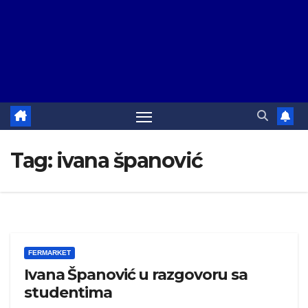
Tag:
ivana španović
FERMARKET
Ivana Španović u razgovoru sa
studentima