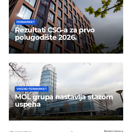
FERMARKET
Rezultati CSG-a za prvo
polugodište 2026.
VIKEND FERMARKET
MOL grupa nastavlja stazom
uspeha