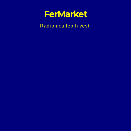
Skip
FerMarket
to
content
Radionica lepih vesti