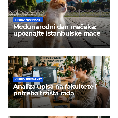
VIKEND FERMARKET
Međunarodni dan mačaka:
upoznajte istanbulske mace
VIKEND FERMARKET
Analiza upisa na fakultete i
potreba tržišta rada