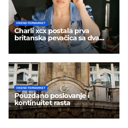
VIKEND FERMARKET
Charli xcx postala prva
britanska pevačica sa dva
albuma na prvom mestu u
istoj kalendarskoj godini
VIKEND FERMARKET
Pouzdano poslovanje i
kontinuitet rasta