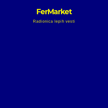
Skip
FerMarket
to
content
Radionica lepih vesti