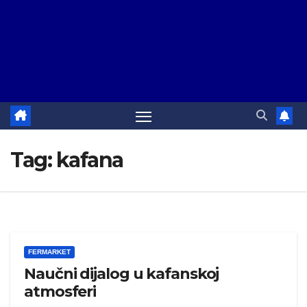
Tag:
kafana
FERMARKET
Naučni dijalog u kafanskoj
atmosferi